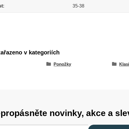
st
35-38
zařazeno v kategoriích
Ponožky
Klas
propásněte novinky, akce a sle