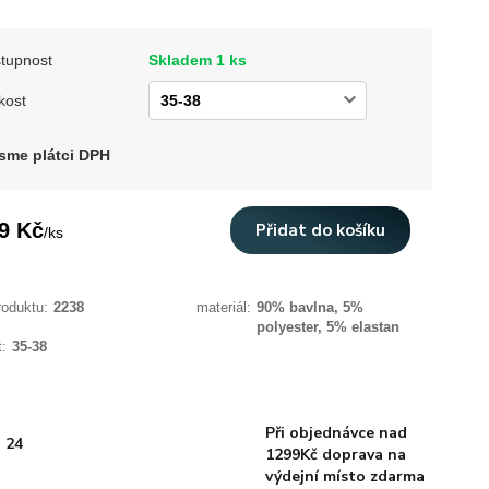
tupnost
Skladem 1 ks
kost
sme plátci DPH
9 Kč
Přidat do košíku
/
ks
roduktu:
2238
materiál:
90% bavlna, 5%
polyester, 5% elastan
t:
35-38
Při objednávce nad
 24
1299Kč doprava na
výdejní místo zdarma