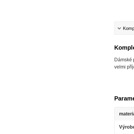
Kompl
Komple
Dámské p
velmi př
Parame
materi
Výrob