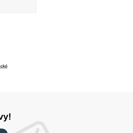
ické
vy!