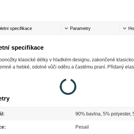
etní specifikace
Parametry
Ho
tní specifikace
onožky klasické délky v hladkém designu, zakončené klasicko
íjemné a hebké, odolné vůči oděru a častému praní. Přidaný el
try
ál
90% bavlna, 5% polyester, 
ce
Pesail