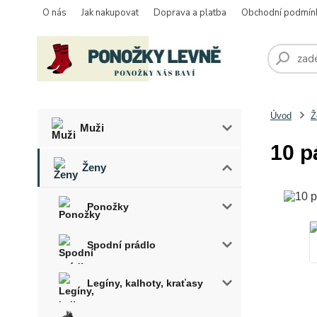
O nás
Jak nakupovat
Doprava a platba
Obchodní podmín
Úvod
Ž
Muži
10 p
Ženy
Ponožky
Spodní prádlo
Legíny, kalhoty, kraťasy