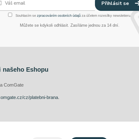
Přihlásit se
Souhlasím se
zpracováním osobních údajů
za účelem rozesílky newsletteru.
Můžete se kdykoli odhlásit. Zasíláme jednou za 14 dní.
i našeho Eshopu
ána ComGate
comgate.cz/cz/platebni-brana
.