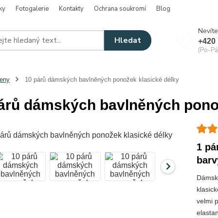
ky
Fotogalerie
Kontakty
Ochrana soukromí
Blog
Nevíte
Hledat
+420 
(Po-Pá
eny
10 párů dámských bavlněných ponožek klasické délky
árů dámských bavlněných ponož
1 pá
barv
Dámské
klasic
velmi 
elasta