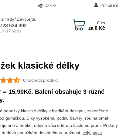
Přihlášení
CZK
 si rady? Zavolejte.
0
ks
728 534 392
za
0 Kč
, 9-17 hod.)
ek klasické délky
Ohodnotit produkt
r = 15,90Kč. Balení obsahuje 3 různé
y.
 ponožky klasické délky v hladkém designu, zakončené
kou gumičkou. Díky vysokému podílu bavlny jsou na omak
příjemné a hebké, odolné vůči oděru a častému praní. Přidaný
n dodává ponožkám dostatečnou pružnost.
celý popis