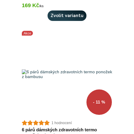
169 Kč
Skladem 7 ks
/
ks
Zvolit variantu
Akce
- 11 %
1 hodnocení
6 párů dámských zdravotních termo