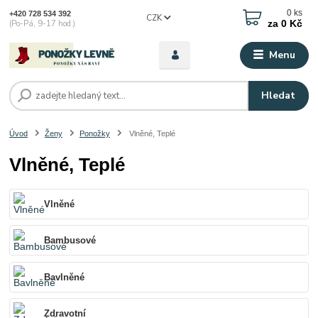
0
ks
+420 728 534 392
CZK
za
0 Kč
(Po-Pá, 9-17 hod.)
Menu
Hledat
Úvod
Ženy
Ponožky
Vlněné, Teplé
Vlněné, Teplé
Vlněné
Bambusové
Bavlněné
Zdravotní