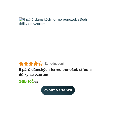
11 hodnocení
6 párů dámských termo ponožek střední
délky se vzorem
165 Kč
Skladem 4 ks
/
ks
Zvolit variantu