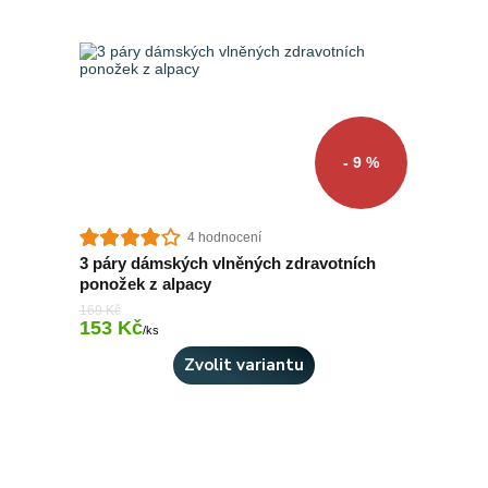
- 9 %
4 hodnocení
3 páry dámských vlněných zdravotních
ponožek z alpacy
169 Kč
153 Kč
Skladem > 10 ks
/
ks
Zvolit variantu