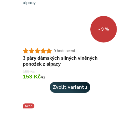
- 9 %
9 hodnocení
3 páry dámských silných vlněných
ponožek z alpacy
169 Kč
153 Kč
Skladem 9 ks
/
ks
Zvolit variantu
Akce