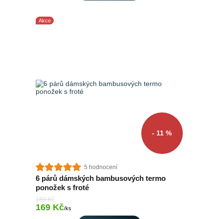
Akce
- 11 %
5 hodnocení
6 párů dámských bambusových termo
ponožek s froté
189 Kč
169 Kč
Skladem 4 ks
/
ks