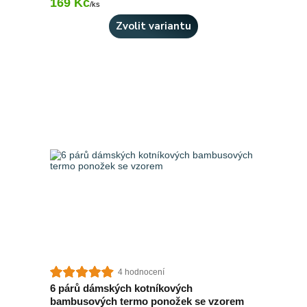
169 Kč
Skladem 6 ks
/
ks
Zvolit variantu
4 hodnocení
6 párů dámských kotníkových
bambusových termo ponožek se vzorem