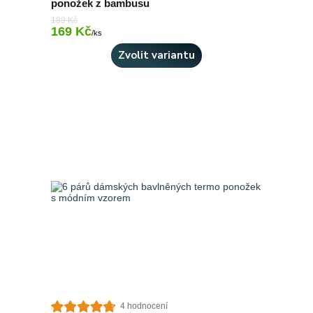
ponožek z bambusu
189 Kč
169 Kč
Skladem > 10 ks
/
ks
Zvolit variantu
4 hodnocení