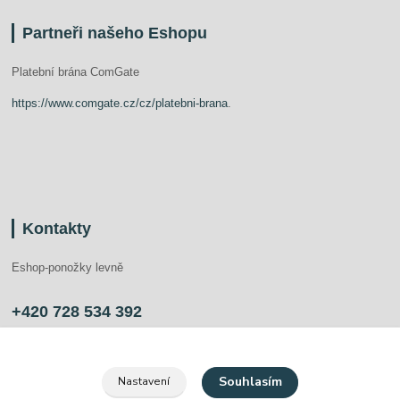
Partneři našeho Eshopu
Platební brána ComGate
https://www.comgate.cz/cz/platebni-brana
.
Kontakty
Eshop-ponožky levně
+420 728 534 392
info@ponozkylevne.cz
Souhlasím
Nastavení