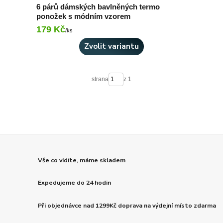
6 párů dámských bavlněných termo
ponožek s módním vzorem
179 Kč
Skladem > 10 ks
/
ks
Zvolit variantu
strana
z 1
Vše co vidíte, máme skladem
Expedujeme do 24 hodin
Při objednávce nad 1299Kč doprava na výdejní místo zdarma