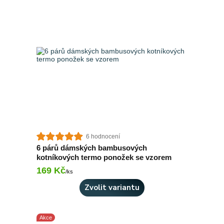
6 hodnocení
6 párů dámských bambusových
kotníkových termo ponožek se vzorem
169 Kč
Skladem 8 ks
/
ks
Zvolit variantu
Akce