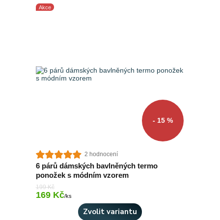
Akce
- 15 %
2 hodnocení
6 párů dámských bavlněných termo
ponožek s módním vzorem
199 Kč
169 Kč
Skladem 3 ks
/
ks
Zvolit variantu