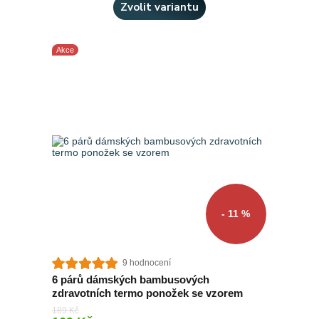
Zvolit variantu
Akce
- 11 %
9 hodnocení
6 párů dámských bambusových
zdravotních termo ponožek se vzorem
189 Kč