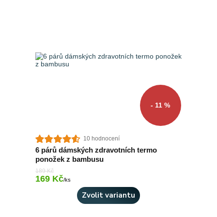
- 11 %
10 hodnocení
6 párů dámských zdravotních termo
ponožek z bambusu
189 Kč
169 Kč
Skladem 4 ks
/
ks
Zvolit variantu