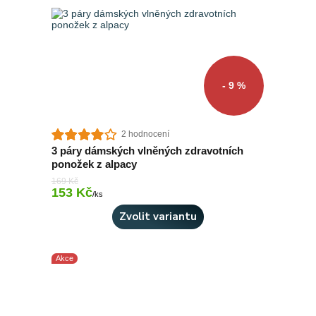
- 9 %
2 hodnocení
3 páry dámských vlněných zdravotních
ponožek z alpacy
169 Kč
153 Kč
Skladem > 10 ks
/
ks
Zvolit variantu
Akce