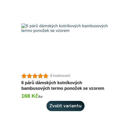
8 hodnocení
6 párů dámských kotníkových
bambusových termo ponožek se vzorem
168 Kč
Skladem 4 ks
/
ks
Zvolit variantu