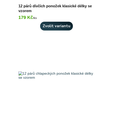
12 párů dívčích ponožek klasické délky se
vzorem
179 Kč
Skladem 6 ks
/
ks
Zvolit variantu