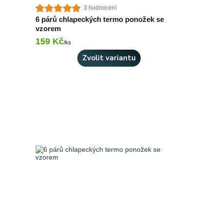
3 hodnocení
6 párů chlapeckých termo ponožek se
vzorem
159 Kč
Skladem > 10 ks
/
ks
Zvolit variantu