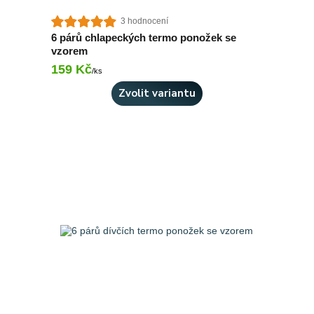
3 hodnocení
6 párů chlapeckých termo ponožek se
vzorem
159 Kč
Skladem > 10 ks
/
ks
Zvolit variantu