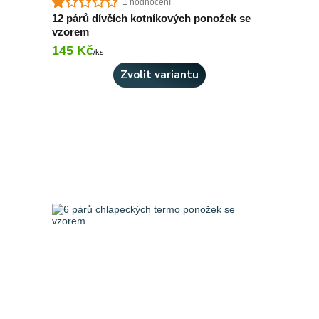
1 hodnocení
12 párů dívčích kotníkových ponožek se
vzorem
145 Kč
Skladem 1 ks
/
ks
Zvolit variantu