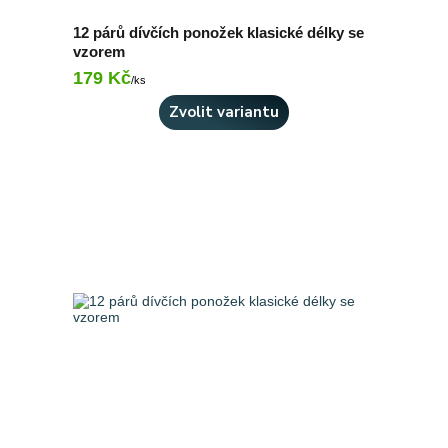
12 párů dívčích ponožek klasické délky se
vzorem
179 Kč
Skladem 7 ks
/
ks
Zvolit variantu