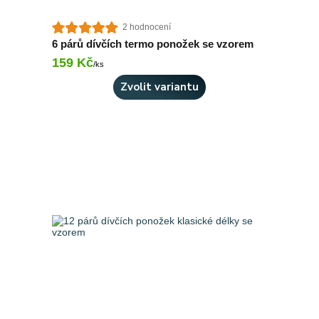
2 hodnocení
6 párů dívčích termo ponožek se vzorem
159 Kč
Skladem > 10 ks
/
ks
Zvolit variantu