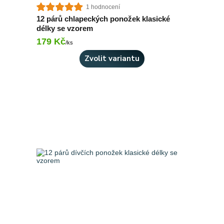
1 hodnocení
12 párů chlapeckých ponožek klasické
délky se vzorem
179 Kč
Skladem 3 ks
/
ks
Zvolit variantu