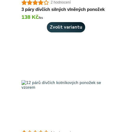
2 hodnocení
3 páry dívčích silných vlněných ponožek
138 Kč
Skladem 10 ks
/
ks
Zvolit variantu