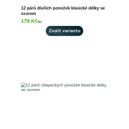
12 párů dívčích ponožek klasické délky se
vzorem
179 Kč
Skladem 2 ks
/
ks
Zvolit variantu