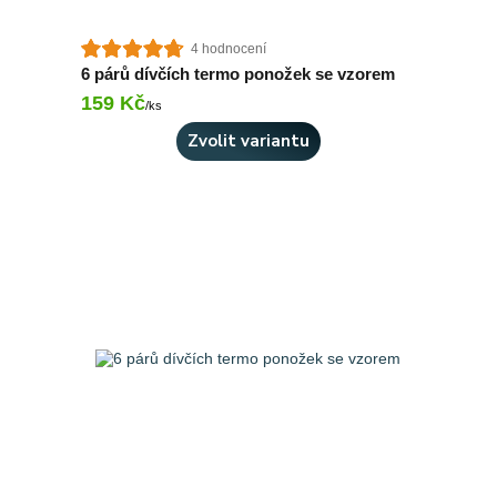
4 hodnocení
6 párů dívčích termo ponožek se vzorem
159 Kč
Skladem > 10 ks
/
ks
Zvolit variantu