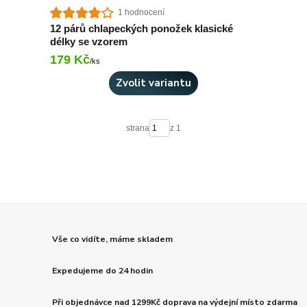
1 hodnocení
12 párů chlapeckých ponožek klasické
délky se vzorem
179 Kč
Skladem 10 ks
/
ks
Zvolit variantu
strana
z 1
Vše co vidíte, máme skladem
Expedujeme do 24 hodin
Při objednávce nad 1299Kč doprava na výdejní místo zdarma