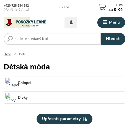
0
ks
+420 728 534 392
CZK
za
0 Kč
(Po-Pá, 9-17 hod.)
Menu
Hledat
Úvod
Děti
Dětská móda
Chlapci
Dívky
Upřesnit parametry