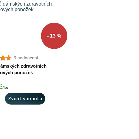
- 13 %
3 hodnocení
dámských zdravotních
ových ponožek
č
Skladem 4 ks
/
ks
Zvolit variantu