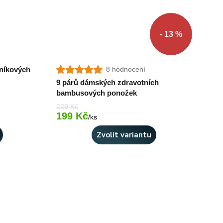
- 13 %
tníkových
8 hodnocení
9 párů dámských zdravotních
bambusových ponožek
229 Kč
199 Kč
Skladem 2 ks
Skladem > 10 ks
/
ks
Zvolit variantu