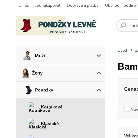
O nás
Jak nakupovat
Doprava a platba
Obchodní podmín
Úvod
Ž
Muži
Bam
Ženy
Cena:
Ponožky
Kotníkové
Nov
Klasické
Veliko