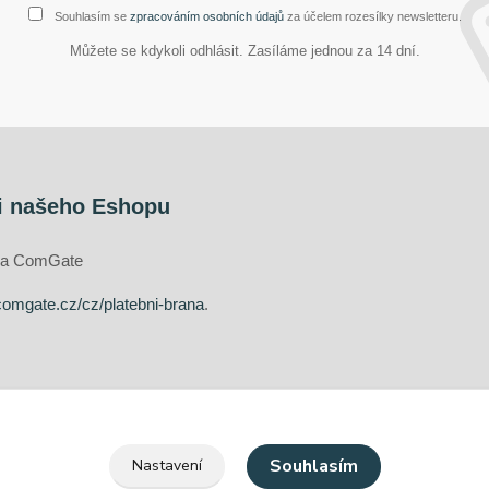
Souhlasím se
zpracováním osobních údajů
za účelem rozesílky newsletteru.
Můžete se kdykoli odhlásit. Zasíláme jednou za 14 dní.
i našeho Eshopu
ána ComGate
comgate.cz/cz/platebni-brana
.
Souhlasím
Nastavení