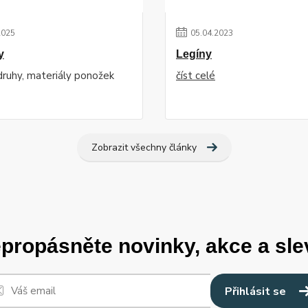
2025
05
.
04
.
2023
y
Legíny
 druhy, materiály ponožek
číst celé
Zobrazit všechny články
propásněte novinky, akce a sle
Přihlásit se