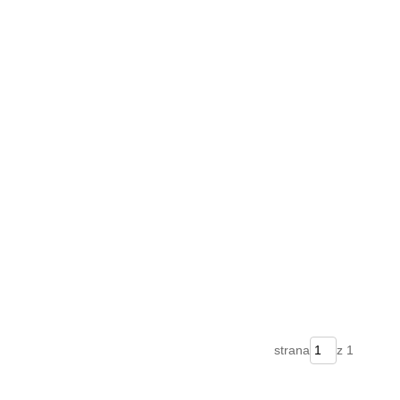
strana
z 1