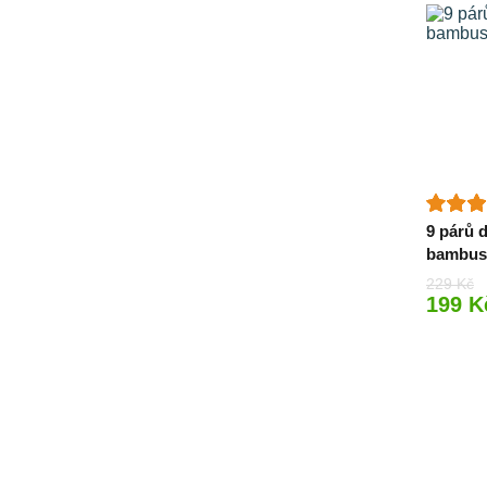
9 párů 
bambus
229 Kč
199 K