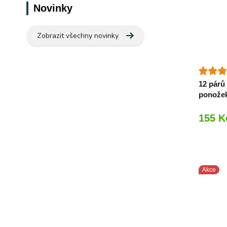
Novinky
Zobrazit všechny novinky
12 pár
ponožek
155 K
Akce