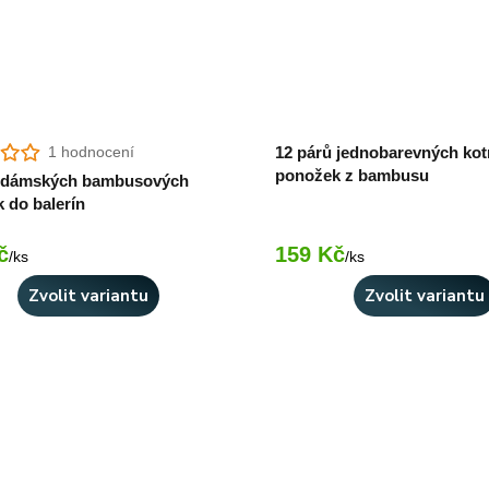
1 hodnocení
12 párů jednobarevných ko
ponožek z bambusu
ů dámských bambusových
 do balerín
č
159 Kč
Skladem 1 ks
/
ks
/
ks
Zvolit variantu
Zvolit variantu