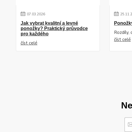
07
.
03
.
2026
25
.
11
.
Jak vybrat kvalitní a levné
Ponožk
ponožky? Praktický průvodce
Rozdíly,
pro každého
číst celé
číst celé
Ne