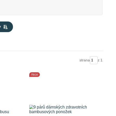
y
strana
z 1
Akce