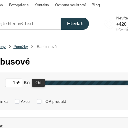
ky
Fotogalerie
Kontakty
Ochrana soukromí
Blog
Nevíte
Hledat
+420 
(Po-Pá
eny
Ponožky
Bambusové
busové
Kč
Od
inka
Akce
TOP produkt
st