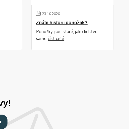
23
.
10
.
2020
Znáte historii ponožek?
Ponožky jsou staré, jako lidstvo
samo
číst celé
vy!