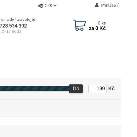
Přihlášení
CZK
 si rady? Zavolejte.
0
ks
728 534 392
za
0 Kč
, 9-17 hod.)
Do
Kč