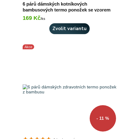
6 párů dámských kotníkových
bambusových termo ponožek se vzorem
169 Kč
Skladem 7 ks
/
ks
Zvolit variantu
Akce
- 11 %