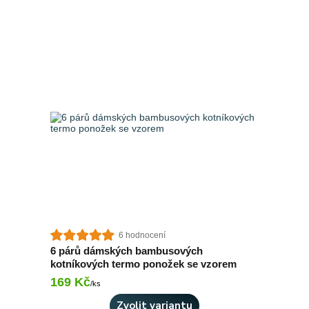
6 hodnocení
6 párů dámských bambusových
kotníkových termo ponožek se vzorem
169 Kč
Skladem 8 ks
/
ks
Zvolit variantu