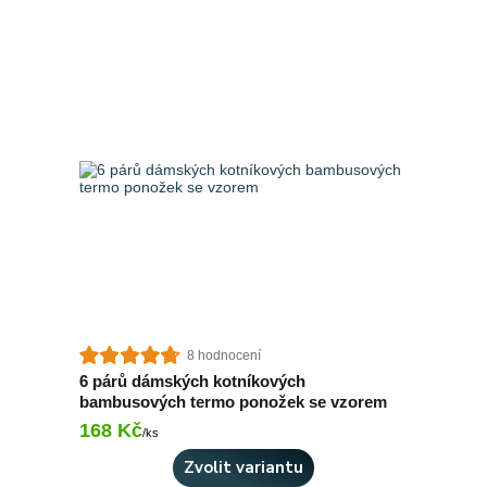
8 hodnocení
6 párů dámských kotníkových
bambusových termo ponožek se vzorem
168 Kč
Skladem 4 ks
/
ks
Zvolit variantu