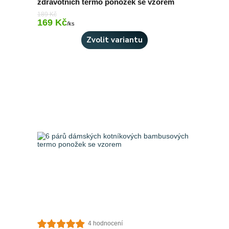
zdravotních termo ponožek se vzorem
189 Kč
169 Kč
Skladem 6 ks
/
ks
Zvolit variantu
4 hodnocení