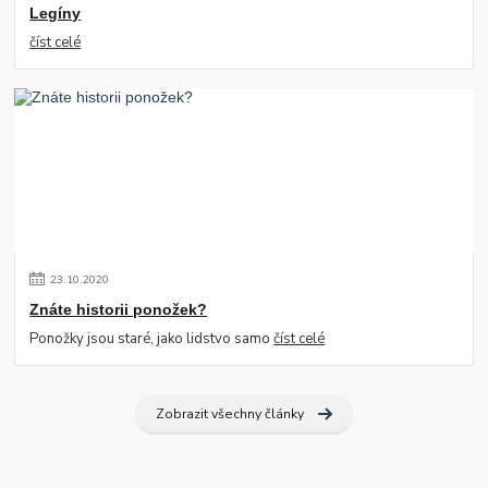
Legíny
číst celé
23
.
10
.
2020
Znáte historii ponožek?
Ponožky jsou staré, jako lidstvo samo
číst celé
Zobrazit všechny články