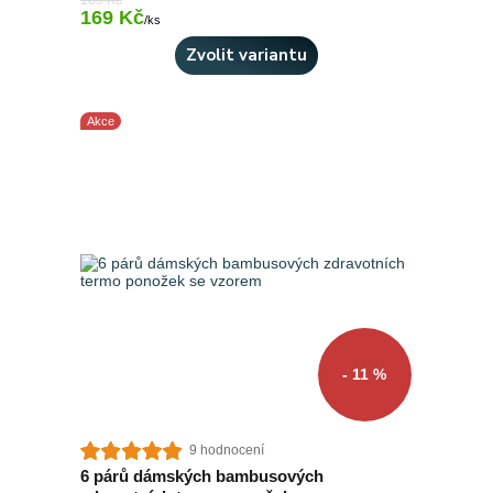
189 Kč
169 Kč
Skladem 4 ks
/
ks
Zvolit variantu
Akce
- 11 %
9 hodnocení
6 párů dámských bambusových