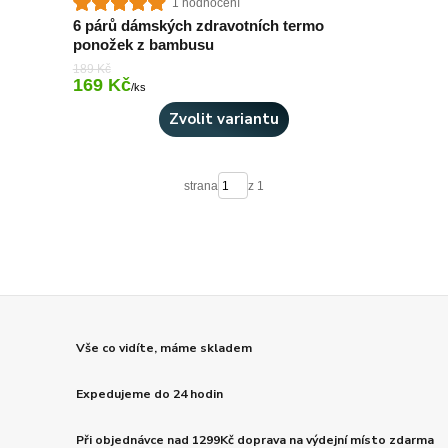
1 hodnocení
6 párů dámských zdravotních termo
ponožek z bambusu
189 Kč
169 Kč
Skladem > 10 ks
/
ks
Zvolit variantu
strana
z 1
Vše co vidíte, máme skladem
Expedujeme do 24 hodin
Při objednávce nad 1299Kč doprava na výdejní místo zdarma