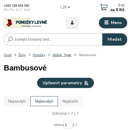
0
ks
+420 728 534 392
CZK
za
0 Kč
(Po-Pá, 9-17 hod.)
Menu
Hledat
Úvod
Ženy
Ponožky
Vlněné, Teplé
Bambusové
Bambusové
Upřesnit parametry
Nejnovější
Nejlevnější
Nejdražší
Zobrazuji 1-7 z 7
strana
z 1