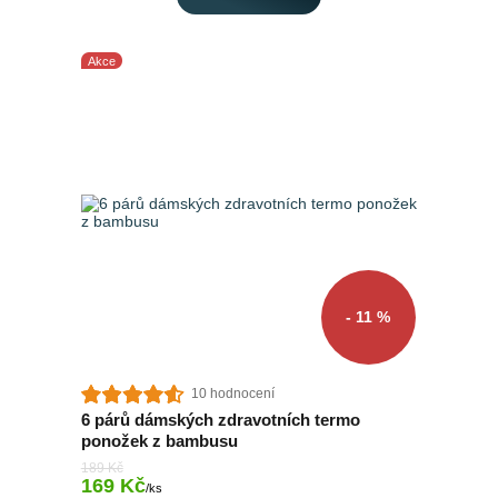
Akce
- 11 %
10 hodnocení
6 párů dámských zdravotních termo
ponožek z bambusu
189 Kč
169 Kč
Skladem 4 ks
/
ks