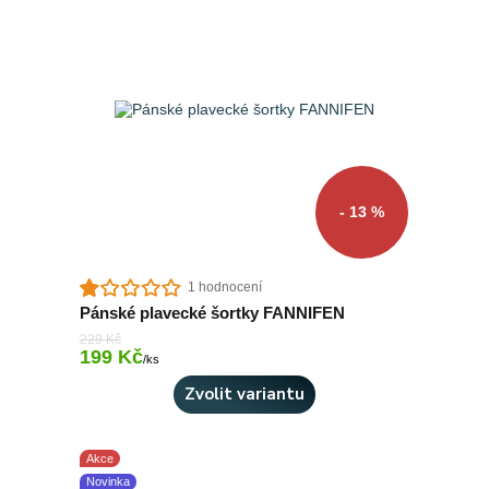
- 13 %
1 hodnocení
Pánské plavecké šortky FANNIFEN
229 Kč
199 Kč
Skladem 7 ks
/
ks
Zvolit variantu
Akce
Novinka