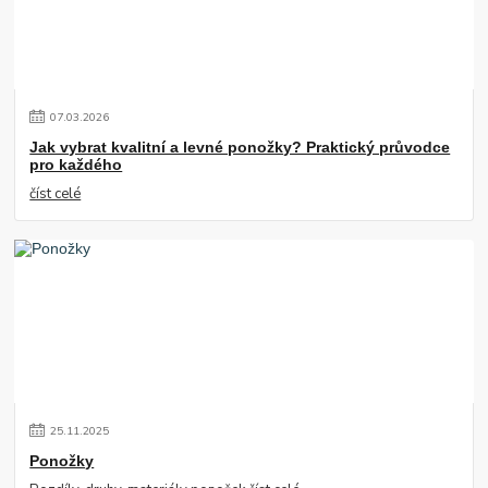
07
.
03
.
2026
Jak vybrat kvalitní a levné ponožky? Praktický průvodce
pro každého
číst celé
25
.
11
.
2025
Ponožky