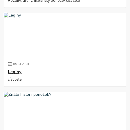
Rozdíly, druhy, materiály ponožek
číst celé
05
.
04
.
2023
Legíny
číst celé