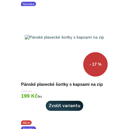
Novinka
- 17 %
Pánské plavecké šortky s kapsami na zip
239 Kč
199 Kč
Skladem 3 ks
/
ks
Zvolit variantu
Akce
Novinka