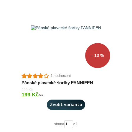
- 13 %
1 hodnocení
Pánské plavecké šortky FANNIFEN
229 Kč
199 Kč
Skladem 5 ks
/
ks
Zvolit variantu
strana
z 1