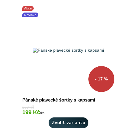
Akce
Novinka
- 17 %
Pánské plavecké šortky s kapsami
239 Kč
199 Kč
Skladem 4 ks
/
ks
Zvolit variantu