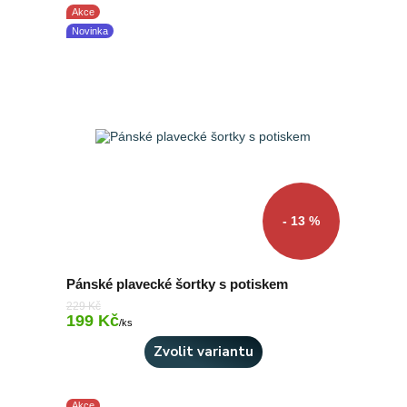
Akce
Novinka
- 13 %
Pánské plavecké šortky s potiskem
229 Kč
199 Kč
Skladem 4 ks
/
ks
Zvolit variantu
Akce