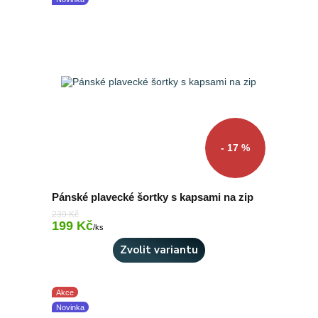
- 17 %
Pánské plavecké šortky s kapsami na zip
239 Kč
199 Kč
Skladem 1 ks
/
ks
Zvolit variantu
Akce
Novinka