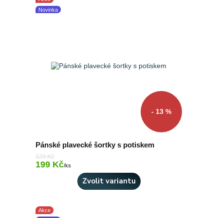
Novinka
- 13 %
Pánské plavecké šortky s potiskem
229 Kč
199 Kč
Skladem 1 ks
/
ks
Zvolit variantu
Akce