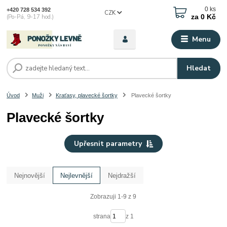
0
ks
+420 728 534 392
CZK
za
0 Kč
(Po-Pá, 9-17 hod.)
Menu
Hledat
Úvod
Muži
Kraťasy, plavecké šortky
Plavecké šortky
Plavecké šortky
Upřesnit parametry
Nejnovější
Nejlevnější
Nejdražší
Zobrazuji 1-9 z 9
strana
z 1