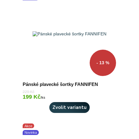
- 13 %
Pánské plavecké šortky FANNIFEN
229 Kč
199 Kč
Skladem 9 ks
/
ks
Zvolit variantu
Akce
Novinka