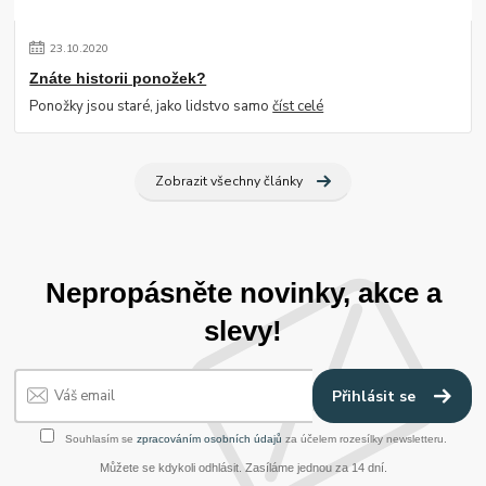
23
.
10
.
2020
Znáte historii ponožek?
Ponožky jsou staré, jako lidstvo samo
číst celé
Zobrazit všechny články
Nepropásněte novinky, akce a
slevy!
Přihlásit se
Souhlasím se
zpracováním osobních údajů
za účelem rozesílky newsletteru.
Můžete se kdykoli odhlásit. Zasíláme jednou za 14 dní.