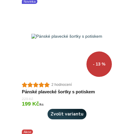
Novinka
- 13 %
2 hodnocení
Pánské plavecké šortky s potiskem
229 Kč
199 Kč
Skladem 2 ks
/
ks
Zvolit variantu
Akce