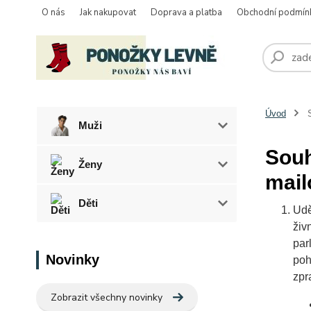
O nás
Jak nakupovat
Doprava a platba
Obchodní podmín
Úvod
S
Muži
Souh
Ženy
mail
Děti
Udě
živ
par
Novinky
poh
zpr
Zobrazit všechny novinky