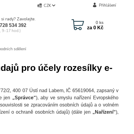
Přihlášení
CZK
 si rady? Zavolejte.
0
ks
728 534 392
za
0 Kč
, 9-17 hod.)
hodních sdělení
ajů pro účely rozesílky e-
 772/2, 400 07 Ústí nad Labem, IČ 65619064, zapsaný v
le jen
„Správce“
), aby ve smyslu nařízení Evropského
souvislosti se zpracováním osobních údajů a o volném
ízení o ochraně osobních údajů) (dále jen
„Nařízení“
),