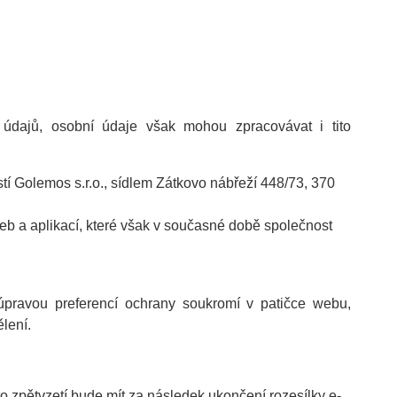
údajů, osobní údaje však mohou zpracovávat i tito
í Golemos s.r.o., sídlem Zátkovo nábřeží 448/73, 370
eb a aplikací, které však v současné době společnost
 úpravou preferencí ochrany soukromí v patičce webu,
lení.
to zpětvzetí bude mít za následek ukončení rozesílky e-