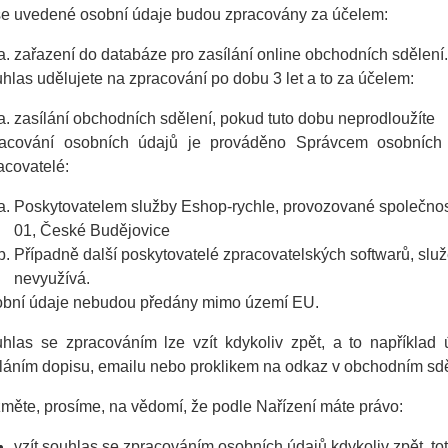
e uvedené osobní údaje budou zpracovány za účelem:
zařazení do databáze pro zasílání online obchodních sdělení.
hlas udělujete na zpracování po dobu 3 let a to za účelem:
zasílání obchodních sdělení, pokud tuto dobu neprodloužíte
acování osobních údajů je prováděno Správcem osobních 
acovatelé:
Poskytovatelem služby Eshop-rychle, provozované společnost
01, České Budějovice
Případně další poskytovatelé zpracovatelských softwarů, služ
nevyužívá.
bní údaje nebudou předány mimo území EU.
hlas se zpracováním lze vzít kdykoliv zpět, a to například
láním dopisu, emailu nebo proklikem na odkaz v obchodním sdě
měte, prosíme, na vědomí, že podle Nařízení máte právo:
vzít souhlas se zpracováním osobních údajů kdykoliv zpět, to