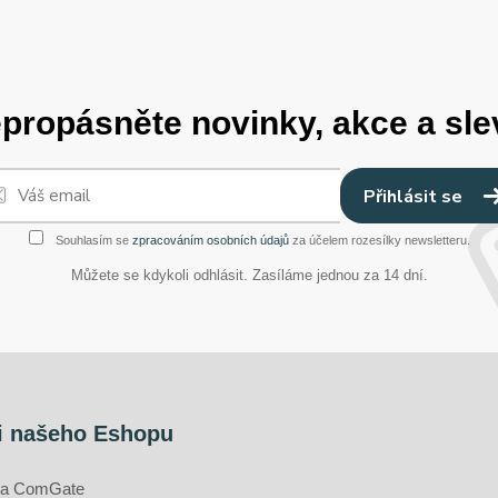
propásněte novinky, akce a sle
Přihlásit se
Souhlasím se
zpracováním osobních údajů
za účelem rozesílky newsletteru.
Můžete se kdykoli odhlásit. Zasíláme jednou za 14 dní.
i našeho Eshopu
ána ComGate