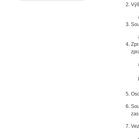
Výš
Sou
Zpr
zpr
Oso
Sou
zas
Vez