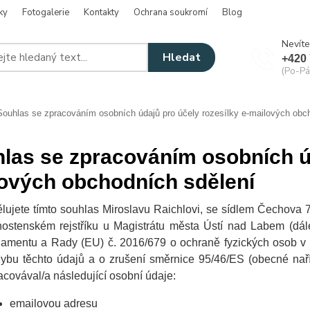
ky
Fotogalerie
Kontakty
Ochrana soukromí
Blog
Nevíte
Hledat
+420 
(Po-Pá
ouhlas se zpracováním osobních údajů pro účely rozesílky e-mailových obc
las se zpracováním osobních úd
ových obchodních sdělení
lujete tímto souhlas Miroslavu Raichlovi, se sídlem Čechova
nostenském rejstříku u Magistrátu města Ústí nad Labem (dá
lamentu a Rady (EU) č. 2016/679 o ochraně fyzických osob v 
ybu těchto údajů a o zrušení směrnice 95/46/ES (obecné nař
acovával/a následující osobní údaje:
emailovou adresu