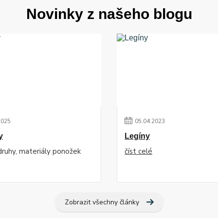
Novinky z našeho blogu
2025
05
.
04
.
2023
y
Legíny
 druhy, materiály ponožek
číst celé
Zobrazit všechny články