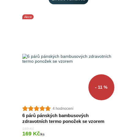
Akce
- 11 %
4 hodnocení
6 párů pánských bambusových
zdravotních termo ponožek se vzorem
189 Kč
169 Kč
Skladem 9 ks
/
ks