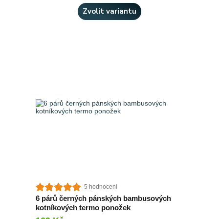
Zvolit variantu
5 hodnocení
6 párů černých pánských bambusových
kotníkových termo ponožek