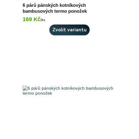
6 párů pánských kotníkových
bambusových termo ponožek
169 Kč
Skladem 6 ks
/
ks
Zvolit variantu