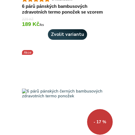
6 párů pánských bambusových
zdravotních termo ponožek se vzorem
229 Kč
189 Kč
Skladem > 10 ks
/
ks
Zvolit variantu
Akce
- 17 %