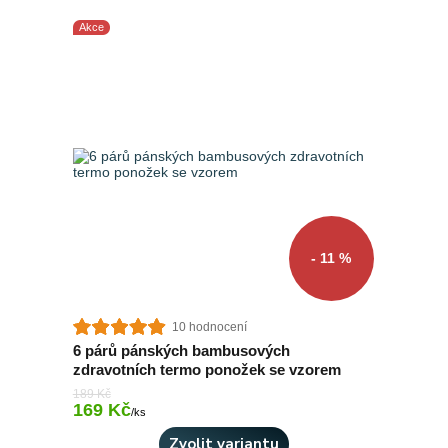
Akce
- 11 %
10 hodnocení
6 párů pánských bambusových
zdravotních termo ponožek se vzorem
189 Kč
169 Kč
Skladem > 10 ks
/
ks
Zvolit variantu