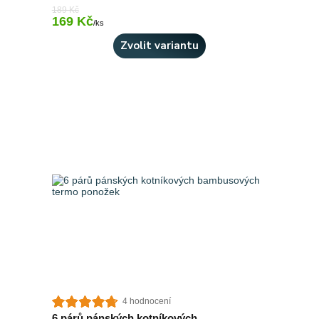
189 Kč
169 Kč
Skladem > 10 ks
/
ks
Zvolit variantu
4 hodnocení
6 párů pánských kotníkových