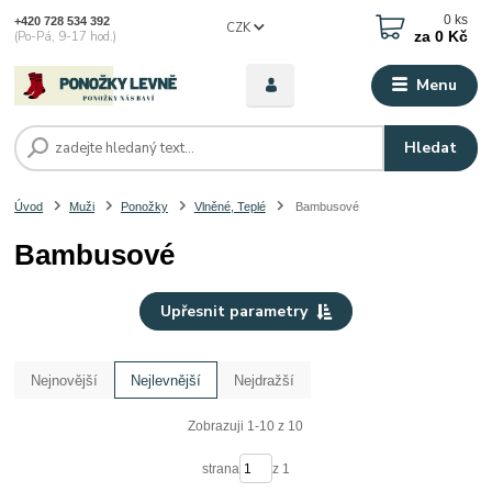
0
ks
+420 728 534 392
CZK
za
0 Kč
(Po-Pá, 9-17 hod.)
Menu
Hledat
Úvod
Muži
Ponožky
Vlněné, Teplé
Bambusové
Bambusové
Upřesnit parametry
Nejnovější
Nejlevnější
Nejdražší
Zobrazuji 1-10 z 10
strana
z 1