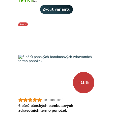
169 Kč
Skladem 1 ks
/
ks
Zvolit variantu
Akce
- 11 %
19 hodnocení
6 párů pánských bambusových
zdravotních termo ponožek