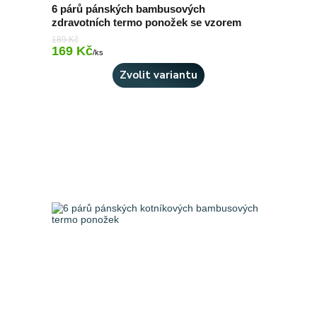
6 párů pánských bambusových
zdravotních termo ponožek se vzorem
189 Kč
169 Kč
Skladem > 10 ks
/
ks
Zvolit variantu