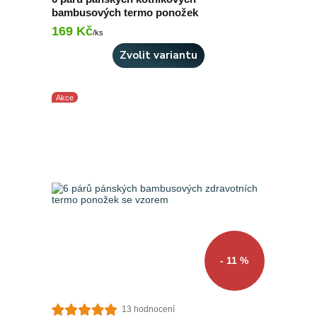
bambusových termo ponožek
169 Kč
Skladem 10 ks
/
ks
Zvolit variantu
Akce
- 11 %
13 hodnocení