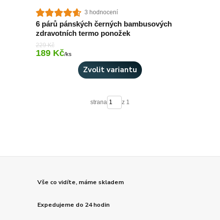
3 hodnocení
6 párů pánských černých bambusových
zdravotních termo ponožek
229 Kč
189 Kč
Skladem > 10 ks
/
ks
Zvolit variantu
strana
z 1
Vše co vidíte, máme skladem
Expedujeme do 24 hodin