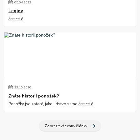
05
.
04
.
2023
Legíny
číst celé
23
.
10
.
2020
Znáte historii ponožek?
Ponožky jsou staré, jako lidstvo samo
číst celé
Zobrazit všechny články