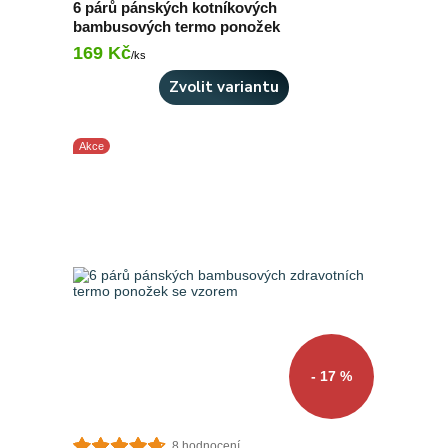
6 párů pánských kotníkových
bambusových termo ponožek
169 Kč
Skladem > 10 ks
/
ks
Zvolit variantu
Akce
- 17 %
8 hodnocení