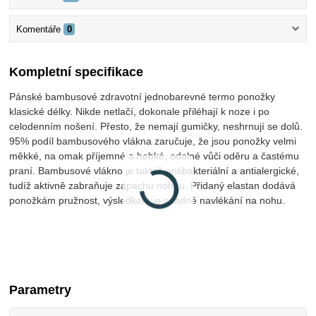
Komentáře
0
Kompletní specifikace
Pánské bambusové zdravotní jednobarevné termo ponožky
klasické délky. Nikde netlačí, dokonale přiléhají k noze i po
celodenním nošení. Přesto, že nemají gumičky, neshrnují se dolů.
95% podíl bambusového vlákna zaručuje, že jsou ponožky velmi
měkké, na omak příjemné a hebké, odolné vůči oděru a častému
praní. Bambusové vlákno je taktéž antibakteriální a antialergické,
tudíž aktivně zabraňuje zápachu nohou. Přidaný elastan dodává
ponožkám pružnost, výsledkem je snadné navlékání na nohu.
Parametry