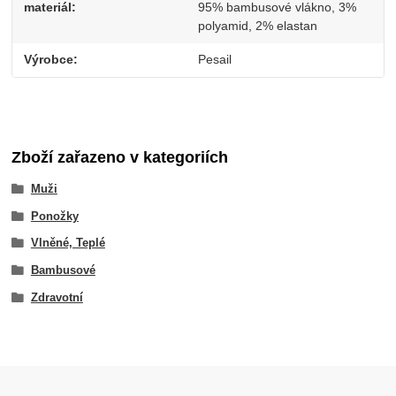
materiál
95% bambusové vlákno, 3%
polyamid, 2% elastan
Výrobce
Pesail
Zboží zařazeno v kategoriích
Muži
Ponožky
Vlněné, Teplé
Bambusové
Zdravotní