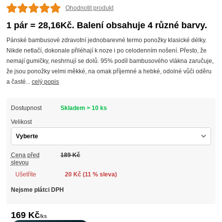
Ohodnotit produkt
1 pár = 28,16Kč. Balení obsahuje 4 různé barvy.
Pánské bambusové zdravotní jednobarevné termo ponožky klasické délky.
Nikde netlačí, dokonale přiléhají k noze i po celodenním nošení. Přesto, že
nemají gumičky, neshrnují se dolů. 95% podíl bambusového vlákna zaručuje,
že jsou ponožky velmi měkké, na omak příjemné a hebké, odolné vůči oděru
a časté...
celý popis
Dostupnost
Skladem > 10 ks
Velikost
Cena před
189 Kč
slevou
Ušetříte
20 Kč (
11
% sleva)
Nejsme plátci DPH
169 Kč
/
ks