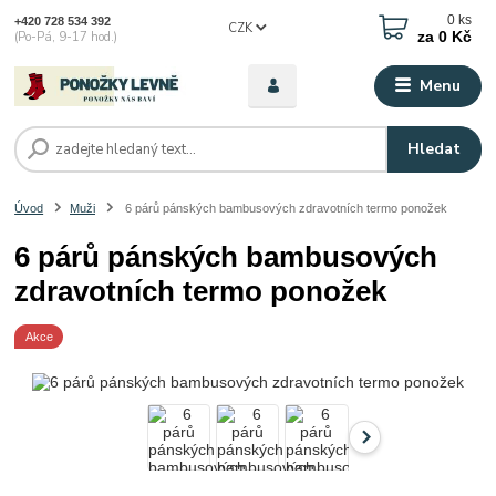
0
ks
+420 728 534 392
CZK
za
0 Kč
(Po-Pá, 9-17 hod.)
Menu
Hledat
Úvod
Muži
6 párů pánských bambusových zdravotních termo ponožek
6 párů pánských bambusových
zdravotních termo ponožek
Akce