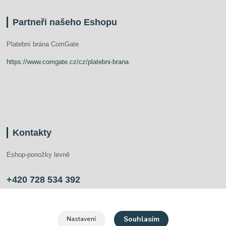
Partneři našeho Eshopu
Platební brána ComGate
https://www.comgate.cz/cz/platebni-brana
.
Kontakty
Eshop-ponožky levně
+420 728 534 392
info@ponozkylevne.cz
Souhlasím
Nastavení