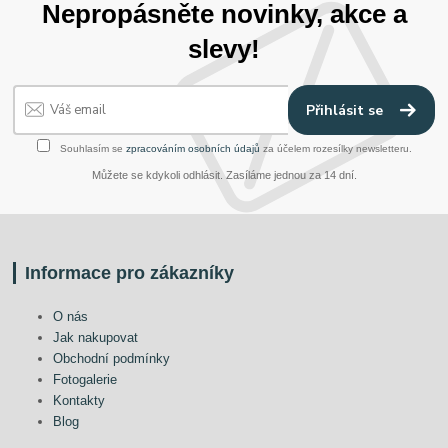
Nepropásněte novinky, akce a
slevy!
Přihlásit se
Souhlasím se
zpracováním osobních údajů
za účelem rozesílky newsletteru.
Můžete se kdykoli odhlásit. Zasíláme jednou za 14 dní.
Informace pro zákazníky
O nás
Jak nakupovat
Obchodní podmínky
Fotogalerie
Kontakty
Blog