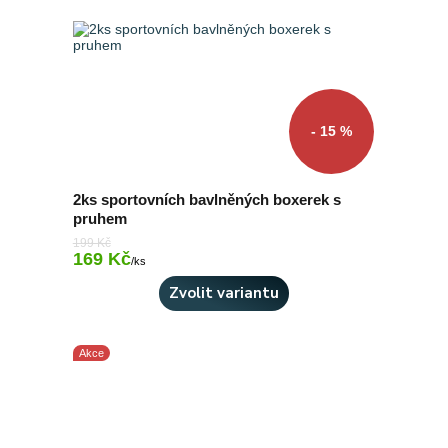
- 15 %
2ks sportovních bavlněných boxerek s
pruhem
199 Kč
169 Kč
Skladem 3 ks
/
ks
Zvolit variantu
Akce