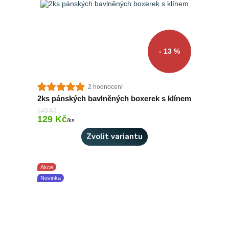
- 13 %
2 hodnocení
2ks pánských bavlněných boxerek s klínem
149 Kč
129 Kč
Skladem 2 ks
/
ks
Zvolit variantu
Akce
Novinka