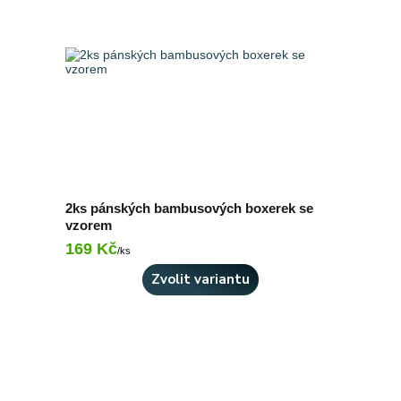
2ks pánských bambusových boxerek se
vzorem
169 Kč
Skladem 1 ks
/
ks
Zvolit variantu