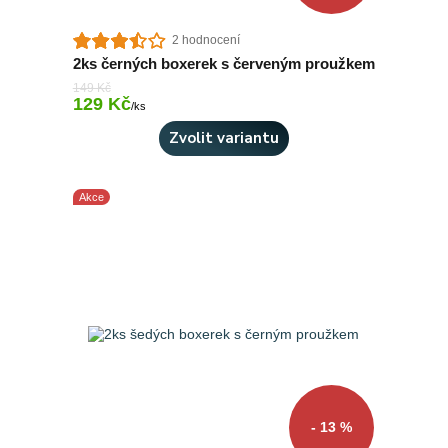
2 hodnocení
2ks černých boxerek s červeným proužkem
149 Kč
129 Kč
Skladem 2 ks
/
ks
Zvolit variantu
Akce
- 13 %