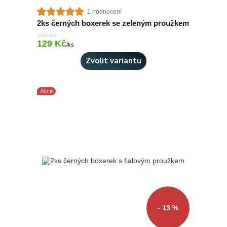
1 hodnocení
2ks černých boxerek se zeleným proužkem
149 Kč
129 Kč
Skladem 4 ks
/
ks
Zvolit variantu
Akce
- 13 %