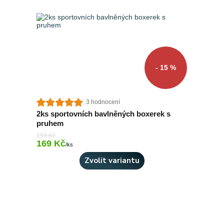
- 15 %
3 hodnocení
2ks sportovních bavlněných boxerek s
pruhem
199 Kč
169 Kč
Skladem 4 ks
/
ks
Zvolit variantu