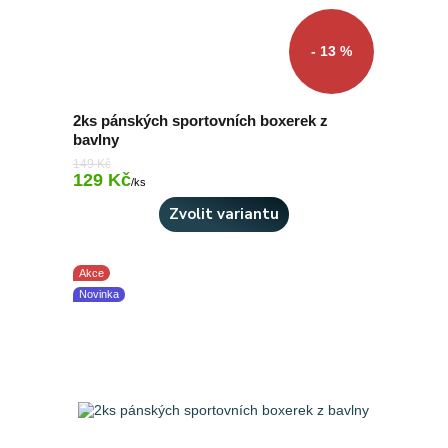
- 13 %
2ks pánských sportovních boxerek z
bavlny
149 Kč
129 Kč
Skladem 3 ks
/
ks
Zvolit variantu
Akce
Novinka