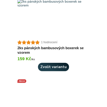
1 hodnocení
2ks pánských bambusových boxerek se
vzorem
159 Kč
Skladem 2 ks
/
ks
Zvolit variantu
Akce