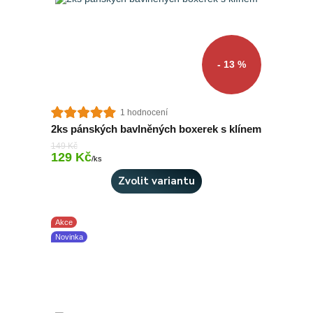
- 13 %
1 hodnocení
2ks pánských bavlněných boxerek s klínem
149 Kč
129 Kč
Skladem 5 ks
/
ks
Zvolit variantu
Akce
Novinka