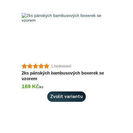
1 hodnocení
2ks pánských bambusových boxerek se
vzorem
169 Kč
Skladem 1 ks
/
ks
Zvolit variantu