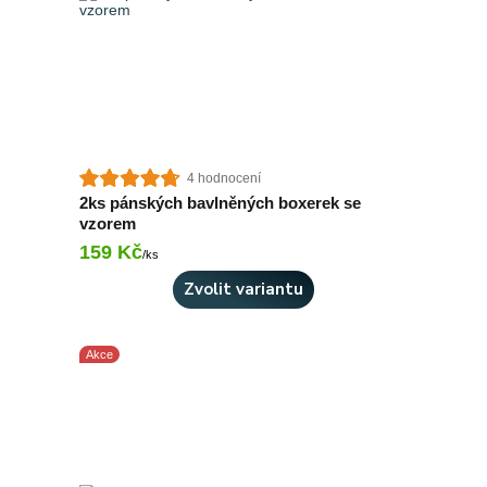
4 hodnocení
2ks pánských bavlněných boxerek se
vzorem
159 Kč
Skladem 1 ks
/
ks
Zvolit variantu
Akce