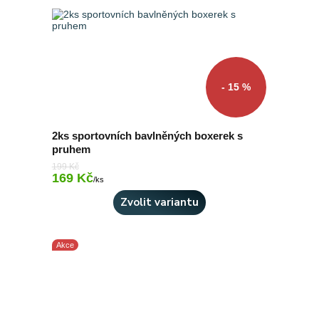
- 15 %
2ks sportovních bavlněných boxerek s
pruhem
199 Kč
169 Kč
Skladem 5 ks
/
ks
Zvolit variantu
Akce