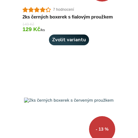
7 hodnocení
2ks černých boxerek s fialovým proužkem
149 Kč
129 Kč
Skladem 1 ks
/
ks
Zvolit variantu
- 13 %