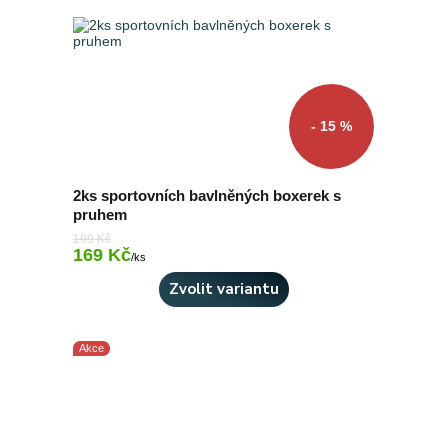
- 15 %
2ks sportovních bavlněných boxerek s
pruhem
199 Kč
169 Kč
Skladem 2 ks
/
ks
Zvolit variantu
Akce