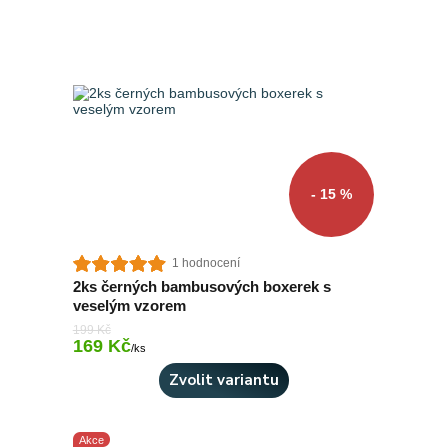
- 15 %
1 hodnocení
2ks černých bambusových boxerek s
veselým vzorem
199 Kč
169 Kč
Skladem 4 ks
/
ks
Zvolit variantu
Akce