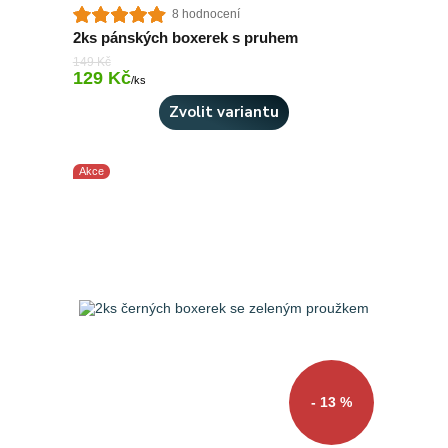
8 hodnocení
2ks pánských boxerek s pruhem
149 Kč
129 Kč
Skladem 2 ks
/
ks
Zvolit variantu
Akce
- 13 %