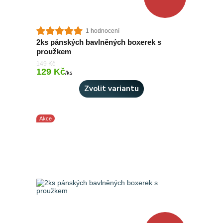
1 hodnocení
2ks pánských bavlněných boxerek s
proužkem
149 Kč
129 Kč
Skladem 3 ks
/
ks
Zvolit variantu
Akce