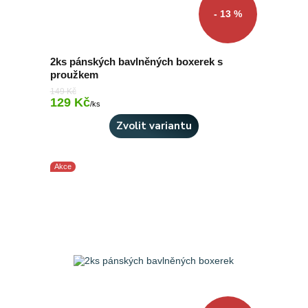
- 13 %
2ks pánských bavlněných boxerek s
proužkem
149 Kč
129 Kč
Skladem 3 ks
/
ks
Zvolit variantu
Akce