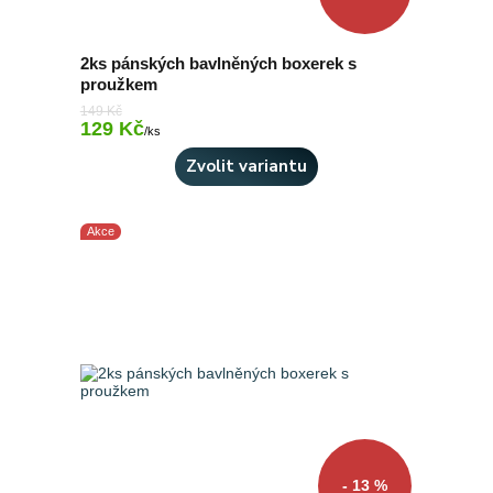
2ks pánských bavlněných boxerek s
proužkem
149 Kč
129 Kč
Skladem 5 ks
/
ks
Zvolit variantu
Akce
- 13 %