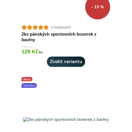
- 13 %
2 hodnocení
2ks pánských sportovních boxerek z
bavlny
149 Kč
129 Kč
Skladem 3 ks
/
ks
Zvolit variantu
Akce
Novinka