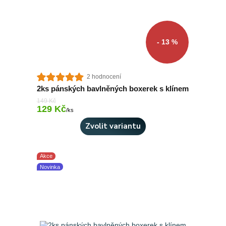
- 13 %
2 hodnocení
2ks pánských bavlněných boxerek s klínem
149 Kč
129 Kč
Skladem 2 ks
/
ks
Zvolit variantu
Akce
Novinka