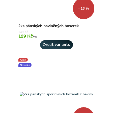
- 13 %
2ks pánských bavlněných boxerek
149 Kč
129 Kč
Skladem 2 ks
/
ks
Zvolit variantu
Akce
Novinka