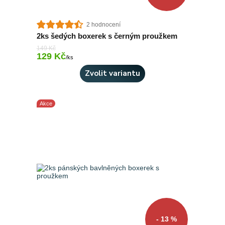
2 hodnocení
2ks šedých boxerek s černým proužkem
149 Kč
129 Kč
Skladem 2 ks
/
ks
Zvolit variantu
Akce
- 13 %