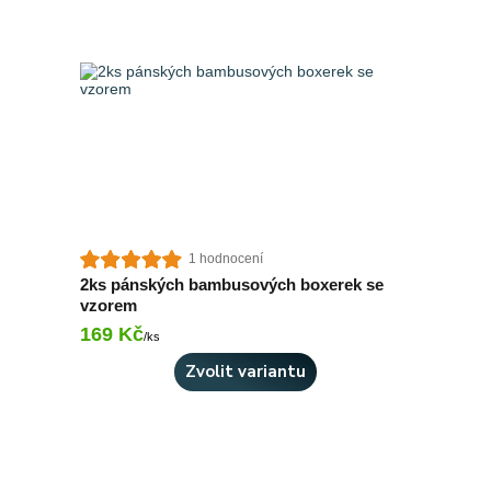
1 hodnocení
2ks pánských bambusových boxerek se
vzorem
169 Kč
Skladem 2 ks
/
ks
Zvolit variantu