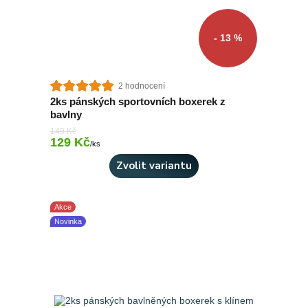
- 13 %
2 hodnocení
2ks pánských sportovních boxerek z
bavlny
149 Kč
129 Kč
Skladem 2 ks
/
ks
Zvolit variantu
Akce
Novinka