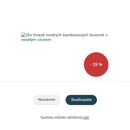
- 15 %
2ks tmavě modrých bambusových boxerek
s veselým vzorem
199 Kč
Souhlasím
Nastavení
169 Kč
Skladem 6 ks
/
ks
Zvolit variantu
Souhlas můžete odmítnout
zde
.