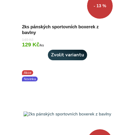
- 13 %
2ks pánských sportovních boxerek z
bavlny
149 Kč
129 Kč
Skladem 1 ks
/
ks
Zvolit variantu
Akce
Novinka