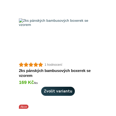
1 hodnocení
2ks pánských bambusových boxerek se
vzorem
169 Kč
Skladem 2 ks
/
ks
Zvolit variantu
Akce