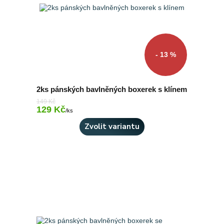
- 13 %
2ks pánských bavlněných boxerek s klínem
149 Kč
129 Kč
Skladem 2 ks
/
ks
Zvolit variantu