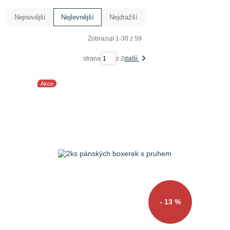
Nejnovější
Nejlevnější
Nejdražší
Zobrazuji 1-30 z 59
strana
z 2
další
Akce
- 13 %