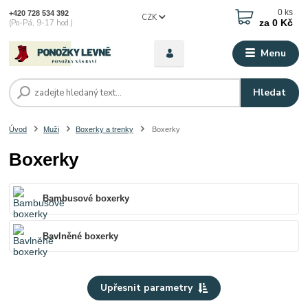
0
ks
+420 728 534 392
CZK
za
0 Kč
(Po-Pá, 9-17 hod.)
Menu
Hledat
Úvod
Muži
Boxerky a trenky
Boxerky
Boxerky
Bambusové boxerky
Bavlněné boxerky
Upřesnit parametry