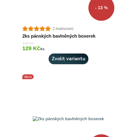
- 13 %
2 hodnocení
2ks pánských bavlněných boxerek
149 Kč
129 Kč
Skladem 2 ks
/
ks
Zvolit variantu
Akce