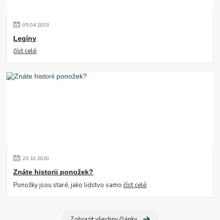
05
.
04
.
2023
Legíny
číst celé
23
.
10
.
2020
Znáte historii ponožek?
Ponožky jsou staré, jako lidstvo samo
číst celé
Zobrazit všechny články