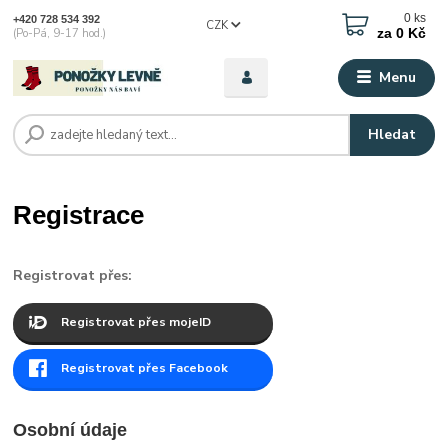
0
ks
+420 728 534 392
CZK
za
0 Kč
(Po-Pá, 9-17 hod.)
Menu
Hledat
Registrace
Registrovat přes:
Registrovat přes mojeID
Registrovat přes Facebook
Osobní údaje