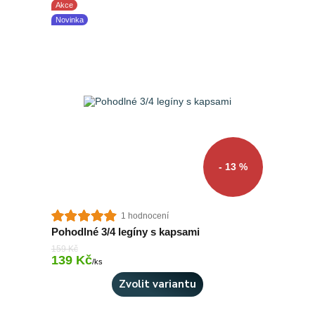
Akce
Novinka
- 13 %
1 hodnocení
Pohodlné 3/4 legíny s kapsami
159 Kč
139 Kč
Skladem 7 ks
/
ks
Zvolit variantu