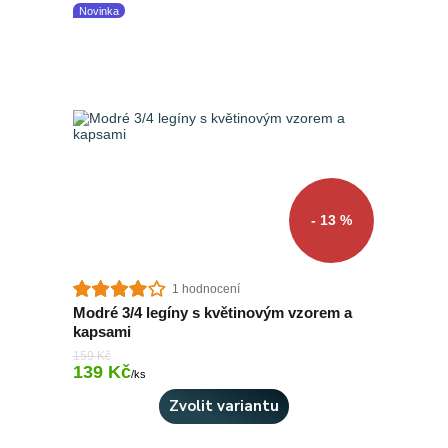
Novinka
- 13 %
1 hodnocení
Modré 3/4 legíny s květinovým vzorem a
kapsami
159 Kč
139 Kč
Skladem 3 ks
/
ks
Zvolit variantu