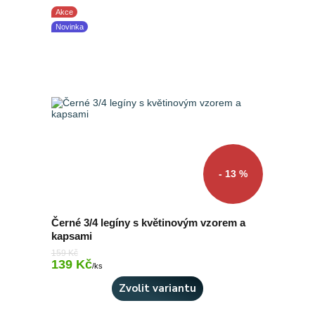
Akce
Novinka
- 13 %
Černé 3/4 legíny s květinovým vzorem a
kapsami
159 Kč
139 Kč
Skladem 2 ks
/
ks
Zvolit variantu