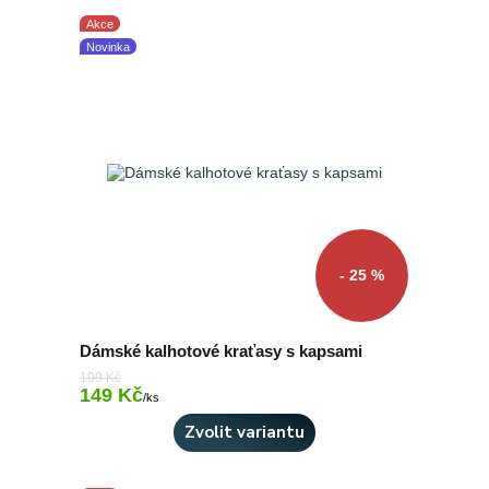
Akce
Novinka
- 25 %
Dámské kalhotové kraťasy s kapsami
199 Kč
149 Kč
Skladem 3 ks
/
ks
Zvolit variantu