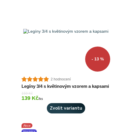
- 13 %
2 hodnocení
Legíny 3/4 s květinovým vzorem a kapsami
159 Kč
139 Kč
Skladem 1 ks
/
ks
Zvolit variantu
Akce
Novinka