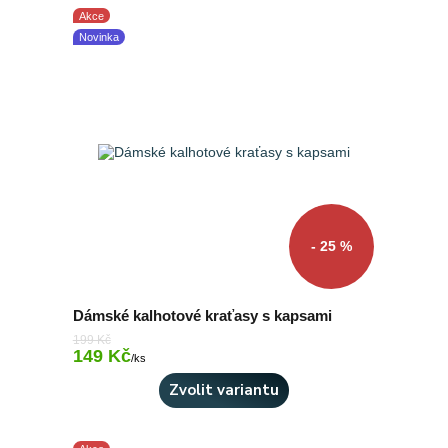
Akce
Novinka
- 25 %
Dámské kalhotové kraťasy s kapsami
199 Kč
149 Kč
Skladem 8 ks
/
ks
Zvolit variantu