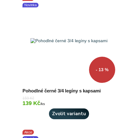
Novinka
- 13 %
Pohodlné černé 3/4 legíny s kapsami
159 Kč
139 Kč
Skladem 8 ks
/
ks
Zvolit variantu
Akce