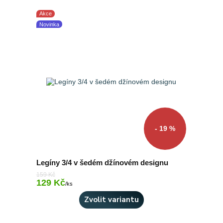
Akce
Novinka
- 19 %
Legíny 3/4 v šedém džínovém designu
159 Kč
129 Kč
Skladem 2 ks
/
ks
Zvolit variantu