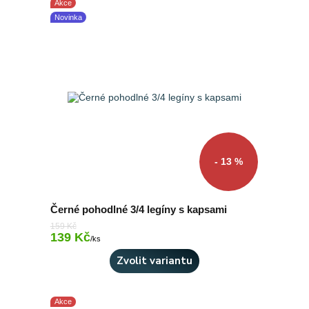
Akce
Novinka
- 13 %
Černé pohodlné 3/4 legíny s kapsami
159 Kč
139 Kč
Skladem 7 ks
/
ks
Zvolit variantu
Akce