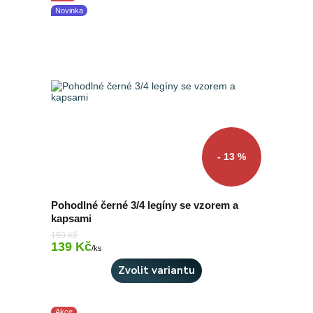
Novinka
- 13 %
Pohodlné černé 3/4 legíny se vzorem a
kapsami
159 Kč
139 Kč
Skladem 1 ks
/
ks
Zvolit variantu
Akce