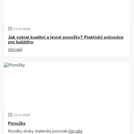
07
.
03
.
2026
Jak vybrat kvalitní a levné ponožky? Praktický průvodce
pro každého
číst celé
25
.
11
.
2025
Ponožky
Rozdíly, druhy, materiály ponožek
číst celé