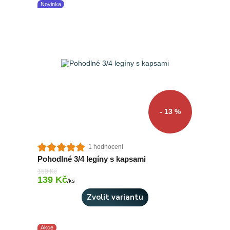
Novinka
- 13 %
1 hodnocení
Pohodlné 3/4 legíny s kapsami
159 Kč
139 Kč
Skladem > 10 ks
/
ks
Zvolit variantu
Akce