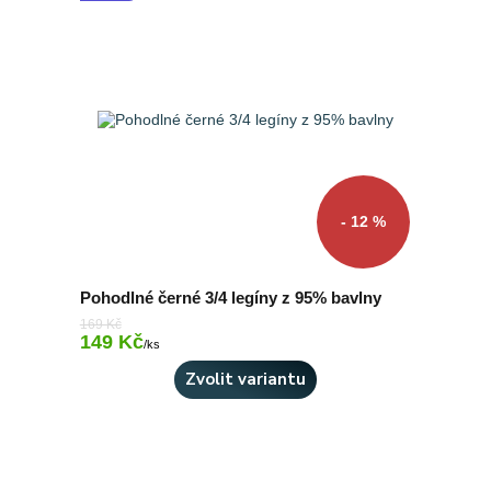
- 12 %
Pohodlné černé 3/4 legíny z 95% bavlny
169 Kč
149 Kč
Skladem 4 ks
/
ks
Zvolit variantu