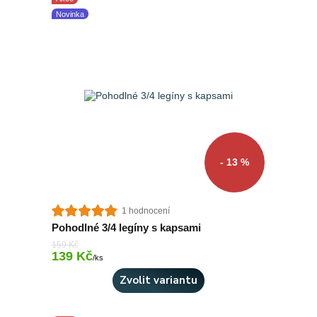
Novinka
- 13 %
1 hodnocení
Pohodlné 3/4 legíny s kapsami
159 Kč
139 Kč
Skladem 2 ks
/
ks
Zvolit variantu