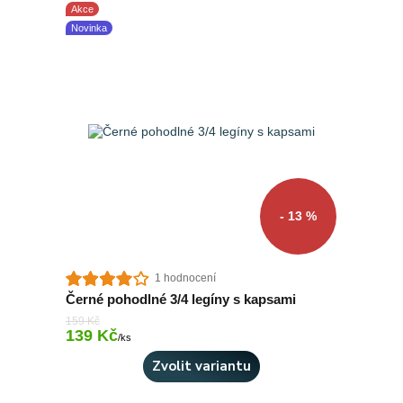
Akce
Novinka
- 13 %
1 hodnocení
Černé pohodlné 3/4 legíny s kapsami
159 Kč
139 Kč
Skladem 3 ks
/
ks
Zvolit variantu