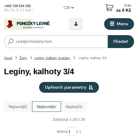
0
ks
+420 728 534 392
CZK
za
0 Kč
(Po-Pá, 9-17 hod.)
Menu
Hledat
Úvod
Ženy
Legíny, kalhoty, kraťasy
Legíny, kalhoty 3/4
Legíny, kalhoty 3/4
Upřesnit parametry
Nejnovější
Nejlevnější
Nejdražší
Zobrazuji 1-28 z 28
strana
z 1