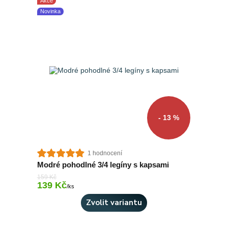
Akce
Novinka
- 13 %
1 hodnocení
Modré pohodlné 3/4 legíny s kapsami
159 Kč
139 Kč
Skladem 2 ks
/
ks
Zvolit variantu