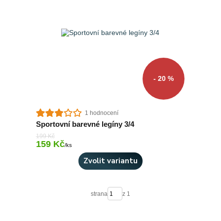
- 20 %
1 hodnocení
Sportovní barevné legíny 3/4
199 Kč
159 Kč
Skladem 4 ks
/
ks
Zvolit variantu
strana
z 1