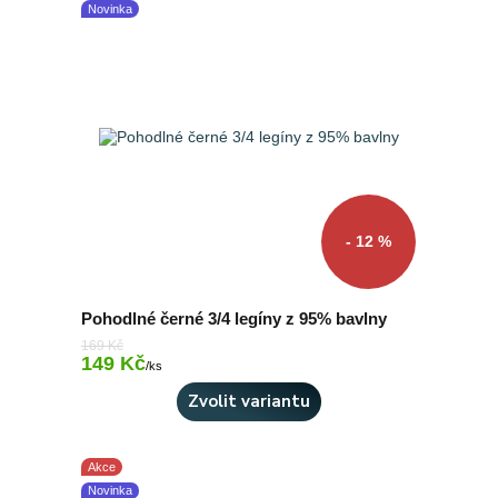
Novinka
- 12 %
Pohodlné černé 3/4 legíny z 95% bavlny
169 Kč
149 Kč
Skladem 6 ks
/
ks
Zvolit variantu
Akce
Novinka