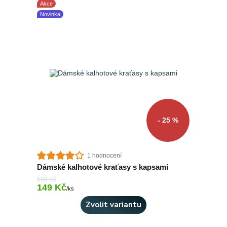
Akce
Novinka
- 25 %
1 hodnocení
Dámské kalhotové kraťasy s kapsami
199 Kč
149 Kč
Skladem 2 ks
/
ks
Zvolit variantu