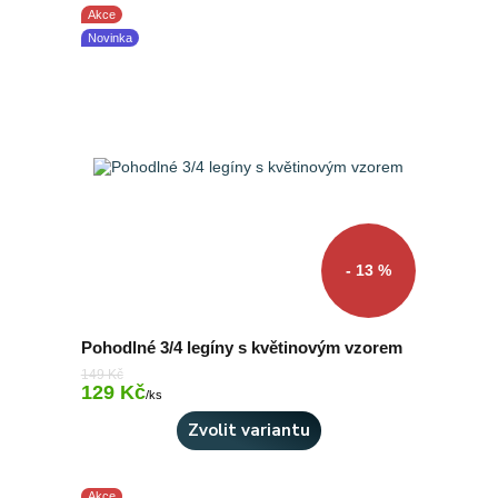
Akce
Novinka
- 13 %
Pohodlné 3/4 legíny s květinovým vzorem
149 Kč
129 Kč
Skladem 5 ks
/
ks
Zvolit variantu
Akce