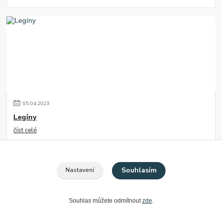
05
.
04
.
2023
Legíny
číst celé
Souhlasím
Nastavení
Souhlas můžete odmítnout
zde
.