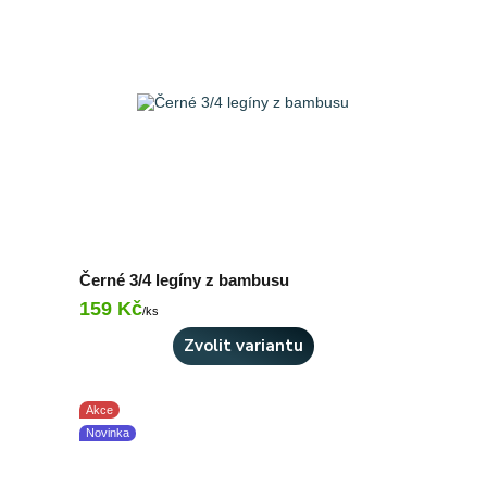
Černé 3/4 legíny z bambusu
159 Kč
Skladem > 10 ks
/
ks
Zvolit variantu
Akce
Novinka