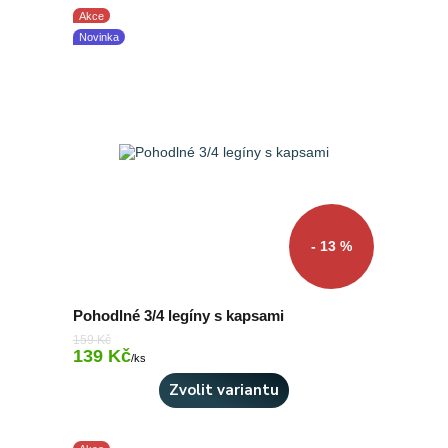
Akce
Novinka
- 13 %
Pohodlné 3/4 legíny s kapsami
159 Kč
139 Kč
Skladem 10 ks
/
ks
Zvolit variantu