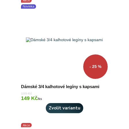
Akce
Novinka
- 25 %
Dámské 3/4 kalhotové legíny s kapsami
199 Kč
149 Kč
Skladem 4 ks
/
ks
Zvolit variantu
Akce