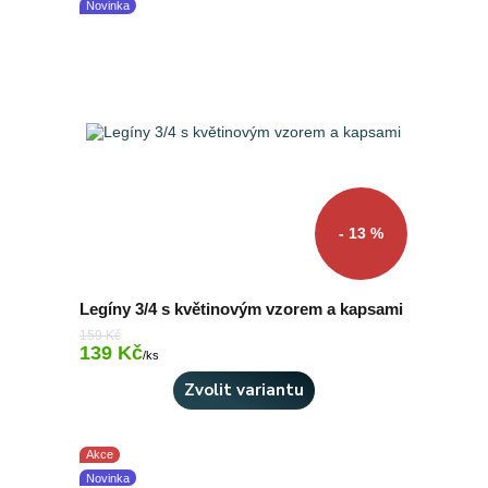
Novinka
- 13 %
Legíny 3/4 s květinovým vzorem a kapsami
159 Kč
139 Kč
Skladem 2 ks
/
ks
Zvolit variantu
Akce
Novinka