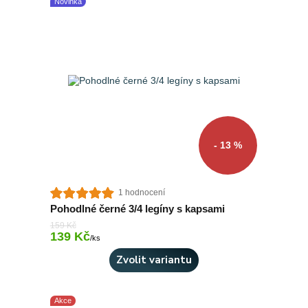
Novinka
- 13 %
1 hodnocení
Pohodlné černé 3/4 legíny s kapsami
159 Kč
139 Kč
Skladem > 10 ks
/
ks
Zvolit variantu
Akce