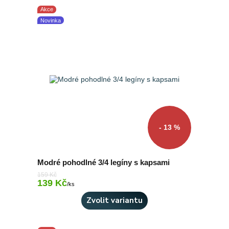
Akce
Novinka
- 13 %
Modré pohodlné 3/4 legíny s kapsami
159 Kč
139 Kč
Skladem 4 ks
/
ks
Zvolit variantu