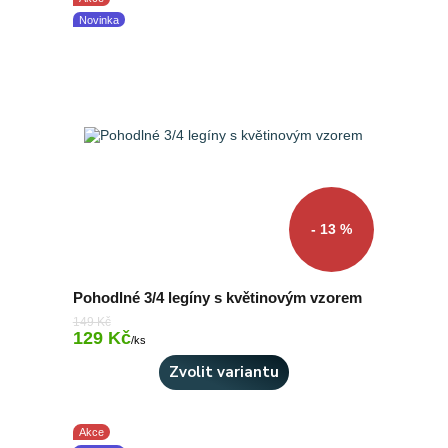
Novinka
- 13 %
Pohodlné 3/4 legíny s květinovým vzorem
149 Kč
129 Kč
Skladem 6 ks
/
ks
Zvolit variantu
Akce