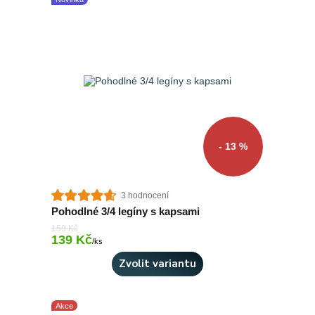
- 13 %
3 hodnocení
Pohodlné 3/4 legíny s kapsami
159 Kč
139 Kč
Skladem 8 ks
/
ks
Zvolit variantu
Akce