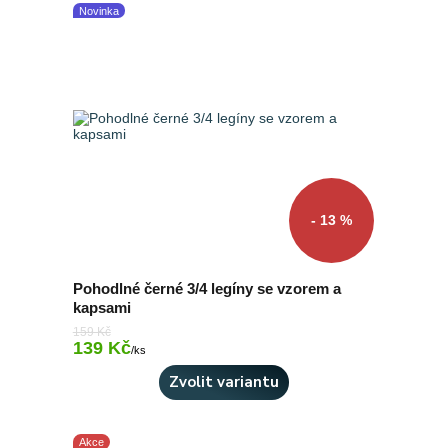
Novinka
- 13 %
Pohodlné černé 3/4 legíny se vzorem a
kapsami
159 Kč
139 Kč
Skladem 2 ks
/
ks
Zvolit variantu
Akce