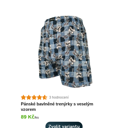
3 hodnocení
Pánské bavlněné trenýrky s veselým
vzorem
89 Kč
Skladem 1 ks
/
ks
Zvolit variantu