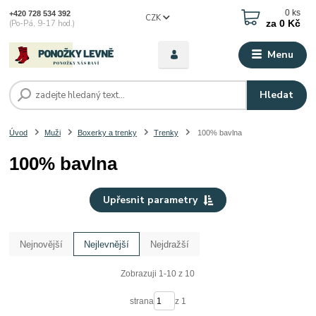
0
ks
+420 728 534 392
CZK
za
0 Kč
(Po-Pá, 9-17 hod.)
Menu
Hledat
Úvod
Muži
Boxerky a trenky
Trenky
100% bavlna
100% bavlna
Upřesnit parametry
Nejnovější
Nejlevnější
Nejdražší
Zobrazuji 1-10 z 10
strana
z 1