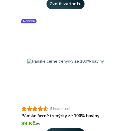
Zvolit variantu
Novinka
5 hodnocení
Pánské černé trenýrky ze 100% bavlny
89 Kč
Skladem 1 ks
/
ks