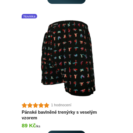
Novinka
1 hodnocení
Pánské bavlněné trenýrky s veselým
vzorem
89 Kč
Skladem 2 ks
/
ks