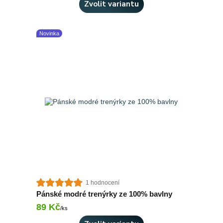
Zvolit variantu
Novinka
1 hodnocení
Pánské modré trenýrky ze 100% bavlny
89 Kč
Skladem 1 ks
/
ks