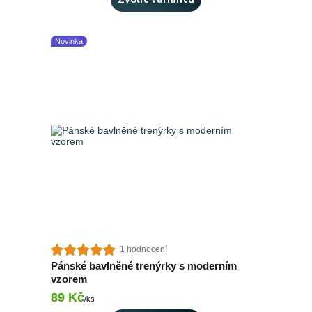
Novinka
1 hodnocení
Pánské bavlněné trenýrky s moderním
vzorem
89 Kč
Skladem 2 ks
/
ks