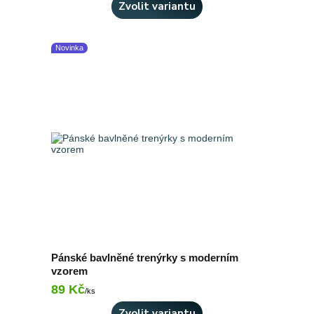
Zvolit variantu
Novinka
Pánské bavlněné trenýrky s moderním
vzorem
89 Kč
Skladem 2 ks
/
ks
Zvolit variantu