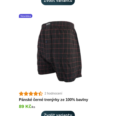
Zvolit variantu
Novinka
2 hodnocení
Pánské černé trenýrky ze 100% bavlny
89 Kč
Skladem 1 ks
/
ks
Zvolit variantu