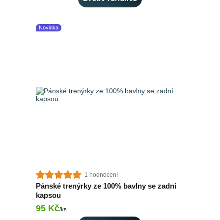
Novinka
1 hodnocení
Pánské trenýrky ze 100% bavlny se zadní
kapsou
95 Kč
Skladem 2 ks
/
ks