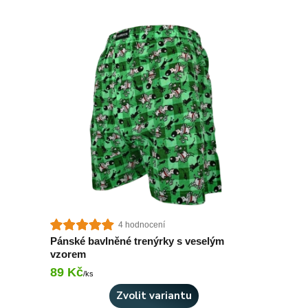
4 hodnocení
Pánské bavlněné trenýrky s veselým
vzorem
89 Kč
Skladem 2 ks
/
ks
Zvolit variantu