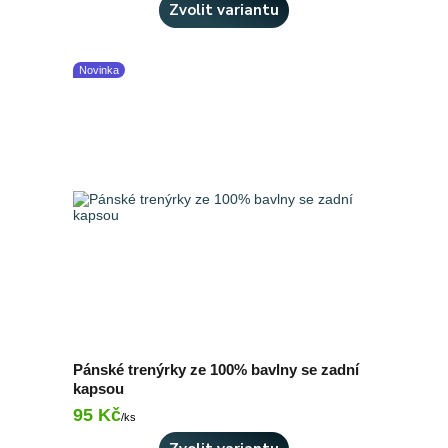
Zvolit variantu
Novinka
Pánské trenýrky ze 100% bavlny se zadní
kapsou
95 Kč
Skladem 4 ks
/
ks