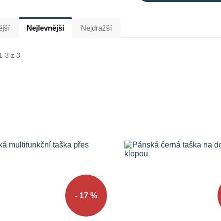
jší
Nejlevnější
Nejdražší
1-3 z 3
- 17 %