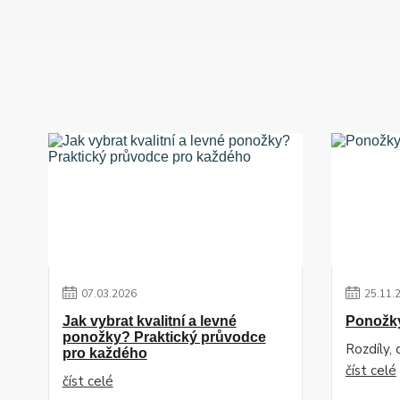
07
.
03
.
2026
25
.
11
.
Jak vybrat kvalitní a levné
Ponožk
ponožky? Praktický průvodce
Rozdíly,
pro každého
číst celé
číst celé