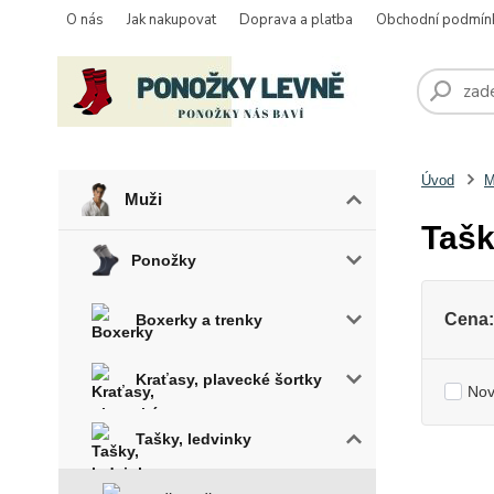
O nás
Jak nakupovat
Doprava a platba
Obchodní podmín
Úvod
M
Muži
Tašk
Ponožky
Cena:
Boxerky a trenky
Kraťasy, plavecké šortky
Nov
Tašky, ledvinky