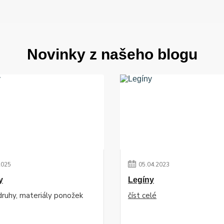
Novinky z našeho blogu
2025
05
.
04
.
2023
y
Legíny
 druhy, materiály ponožek
číst celé