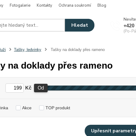
ky
Fotogalerie
Kontakty
Ochrana soukromí
Blog
Nevíte
Hledat
+420 
(Po-Pá
uži
Tašky, ledvinky
Tašky na doklady přes rameno
y na doklady přes rameno
Kč
Od
inka
Akce
TOP produkt
Upřesnit parametr