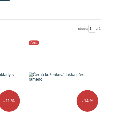
strana
z 1
Akce
- 11 %
- 14 %