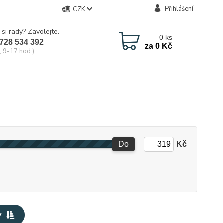
Přihlášení
CZK
 si rady? Zavolejte.
0
ks
728 534 392
za
0 Kč
, 9-17 hod.)
Do
Kč
y