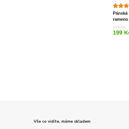
Pánská 
rameno
239 Kč
199 K
Vše co vidíte, máme skladem