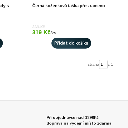
ady s
Černá koženková taška přes rameno
369 Kč
319 Kč
Skladem 1 ks
Skladem 1 ks
/
ks
u
Přidat do košíku
strana
z 1
Při objednávce nad 1299Kč
doprava na výdejní místo zdarma