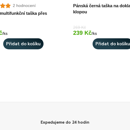
2 hodnocení
Pánská černá taška na dokl
klopou
multifunkční taška přes
269 Kč
č
239 Kč
Skladem 3 ks
/
ks
/
ks
Přidat do košíku
Přidat do košík
Expedujeme do 24 hodin