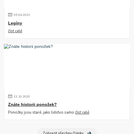
05
.
04
.
2023
Legíny
číst celé
23
.
10
.
2020
Znáte historii ponožek?
Ponožky jsou staré, jako lidstvo samo
číst celé
Zobrazit všechny články