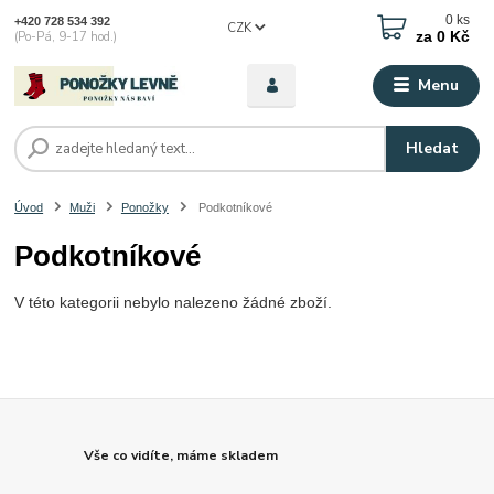
0
ks
+420 728 534 392
CZK
za
0 Kč
(Po-Pá, 9-17 hod.)
Menu
Hledat
Úvod
Muži
Ponožky
Podkotníkové
Podkotníkové
V této kategorii nebylo nalezeno žádné zboží.
Vše co vidíte, máme skladem