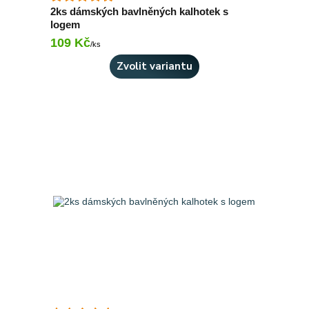
2ks dámských bavlněných kalhotek s
logem
109 Kč
Skladem 9 ks
/
ks
Zvolit variantu