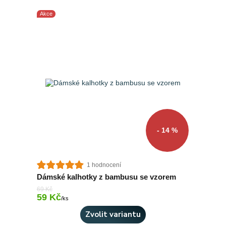
Akce
- 14 %
1 hodnocení
Dámské kalhotky z bambusu se vzorem
69 Kč
59 Kč
Skladem 10 ks
/
ks
Zvolit variantu