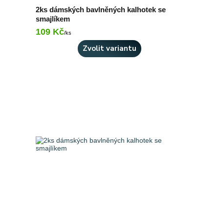
2ks dámských bavlněných kalhotek se
smajlíkem
109 Kč
Skladem 3 ks
/
ks
Zvolit variantu