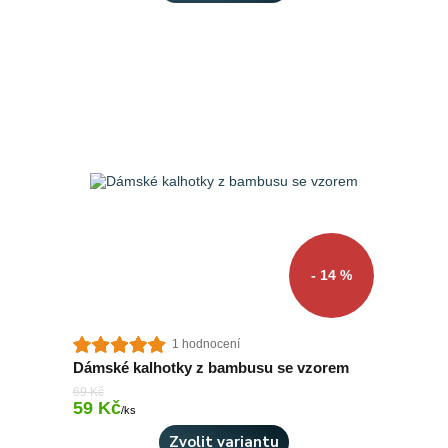
- 14 %
1 hodnocení
Dámské kalhotky z bambusu se vzorem
69 Kč
59 Kč
Skladem > 10 ks
/
ks
Zvolit variantu