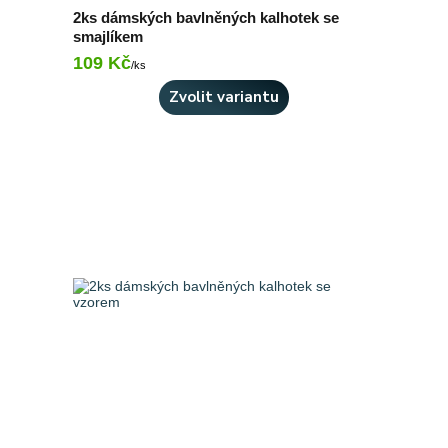
2ks dámských bavlněných kalhotek se
smajlíkem
109 Kč
Skladem 9 ks
/
ks
Zvolit variantu