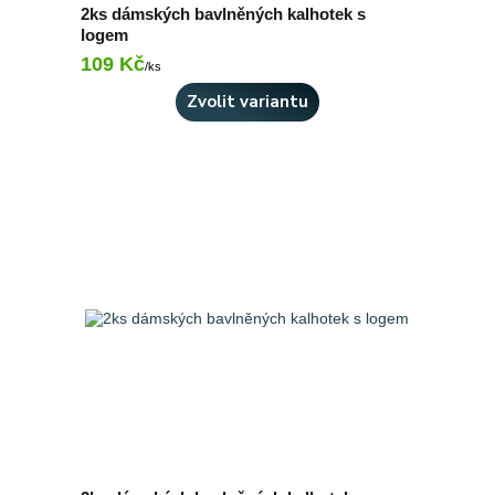
2ks dámských bavlněných kalhotek s
logem
109 Kč
Skladem 5 ks
/
ks
Zvolit variantu