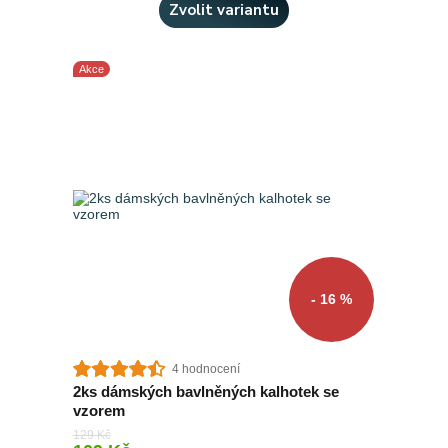
Zvolit variantu
Akce
- 16 %
4 hodnocení
2ks dámských bavlněných kalhotek se
vzorem
129 Kč