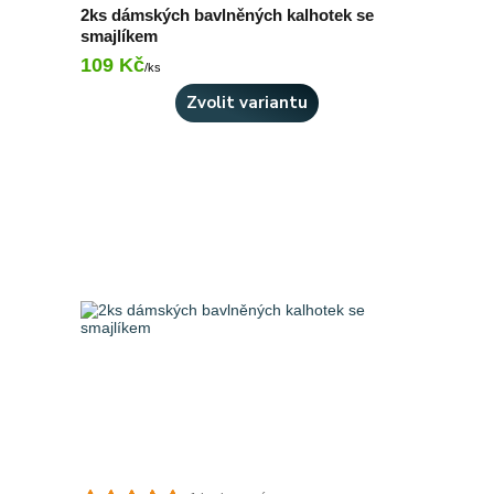
2ks dámských bavlněných kalhotek se
smajlíkem
109 Kč
Skladem 4 ks
/
ks
Zvolit variantu