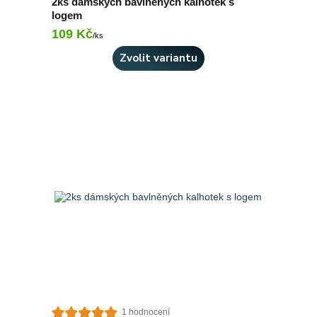
2ks dámských bavlněných kalhotek s
logem
109 Kč
Skladem 10 ks
/
ks
Zvolit variantu
1 hodnocení