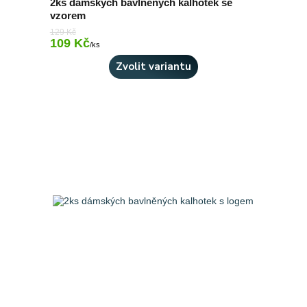
2ks dámských bavlněných kalhotek se
vzorem
129 Kč
109 Kč
Skladem > 10 ks
/
ks
Zvolit variantu