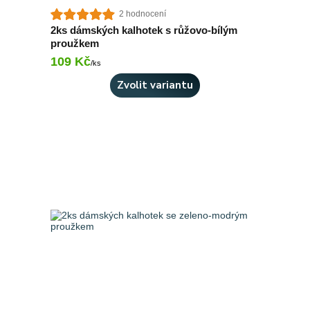
2 hodnocení
2ks dámských kalhotek s růžovo-bílým
proužkem
109 Kč
Skladem 1 ks
/
ks
Zvolit variantu