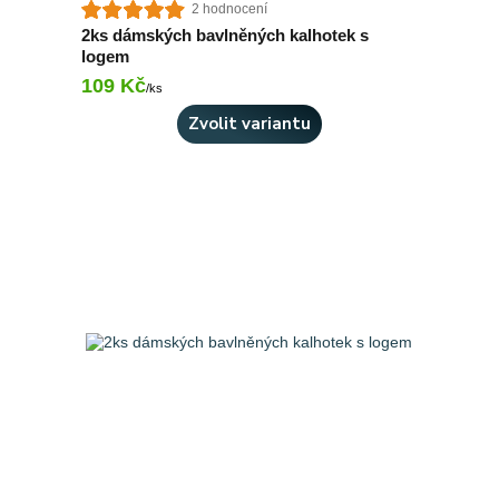
2 hodnocení
2ks dámských bavlněných kalhotek s
logem
109 Kč
Skladem 9 ks
/
ks
Zvolit variantu