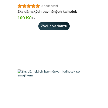
3 hodnocení
2ks dámských bavlněných kalhotek
109 Kč
Skladem 2 ks
/
ks
Zvolit variantu