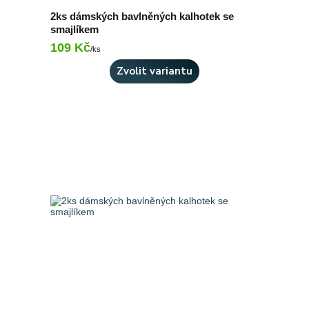
2ks dámských bavlněných kalhotek se
smajlíkem
109 Kč
Skladem 3 ks
/
ks
Zvolit variantu