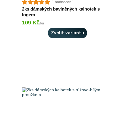
1 hodnocení
2ks dámských bavlněných kalhotek s
logem
109 Kč
Skladem 8 ks
/
ks
Zvolit variantu