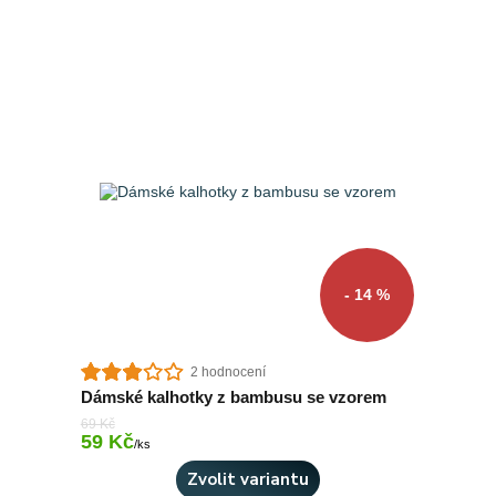
- 14 %
2 hodnocení
Dámské kalhotky z bambusu se vzorem
69 Kč
59 Kč
Skladem 10 ks
/
ks
Zvolit variantu