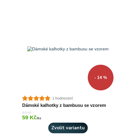
- 14 %
1 hodnocení
Dámské kalhotky z bambusu se vzorem
69 Kč
59 Kč
Skladem 7 ks
/
ks
Zvolit variantu