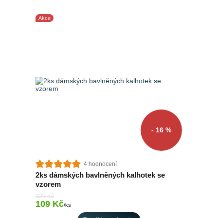
Akce
- 16 %
4 hodnocení
2ks dámských bavlněných kalhotek se
vzorem
129 Kč
109 Kč
Skladem > 10 ks
/
ks