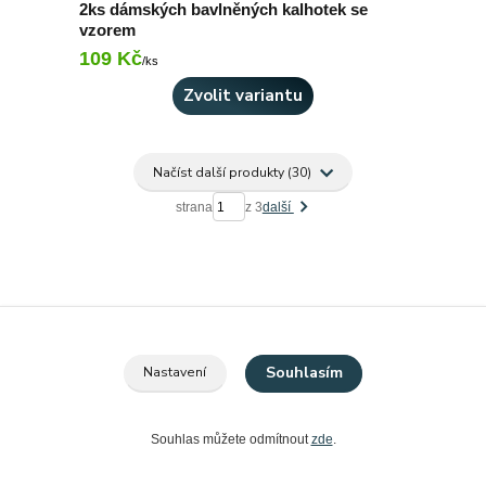
2ks dámských bavlněných kalhotek se
vzorem
109 Kč
Skladem 3 ks
/
ks
Zvolit variantu
Načíst další produkty (30)
strana
z 3
další
Souhlasím
Nastavení
Vše co vidíte, máme skladem
Expedujeme do 24 hodin
Souhlas můžete odmítnout
zde
.
Při objednávce nad 1299Kč doprava na výdejní místo zdarma