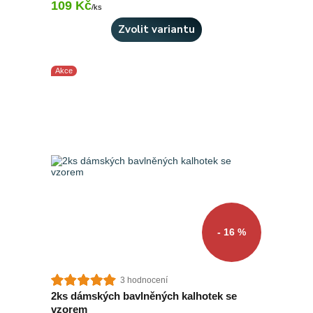
109 Kč
Skladem 4 ks
/
ks
Zvolit variantu
Akce
- 16 %
3 hodnocení
2ks dámských bavlněných kalhotek se
vzorem