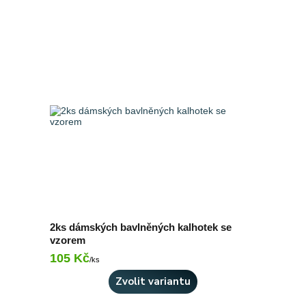
2ks dámských bavlněných kalhotek se
vzorem
105 Kč
Skladem 1 ks
/
ks
Zvolit variantu