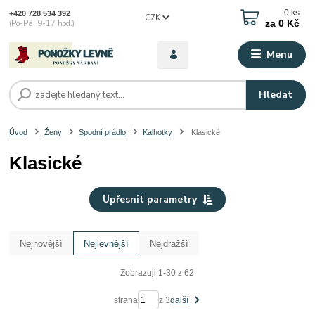
0
ks
+420 728 534 392
CZK
za
0 Kč
(Po-Pá, 9-17 hod.)
Menu
Hledat
Úvod
Ženy
Spodní prádlo
Kalhotky
Klasické
Klasické
Upřesnit parametry
Nejnovější
Nejlevnější
Nejdražší
Zobrazuji 1-30 z 62
strana
z 3
další