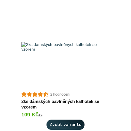
2 hodnocení
2ks dámských bavlněných kalhotek se
vzorem
109 Kč
Skladem 5 ks
/
ks
Zvolit variantu