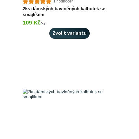
1 hodnocení
2ks dámských bavlněných kalhotek se
smajlíkem
109 Kč
Skladem 1 ks
/
ks
Zvolit variantu