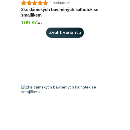
1 hodnocení
2ks dámských bavlněných kalhotek se
smajlíkem
109 Kč
Skladem 2 ks
/
ks
Zvolit variantu