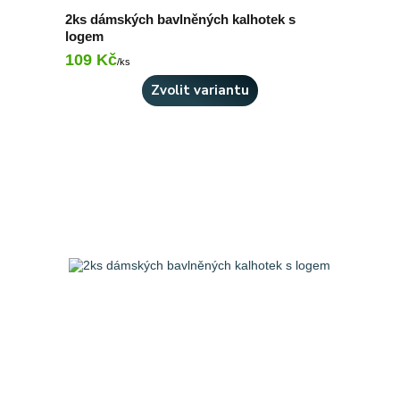
2ks dámských bavlněných kalhotek s
logem
109 Kč
Skladem 9 ks
/
ks
Zvolit variantu