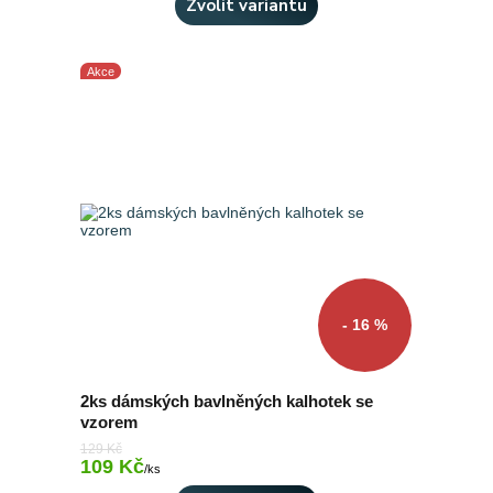
Zvolit variantu
Akce
- 16 %
2ks dámských bavlněných kalhotek se
vzorem
129 Kč
109 Kč
Skladem 5 ks
/
ks