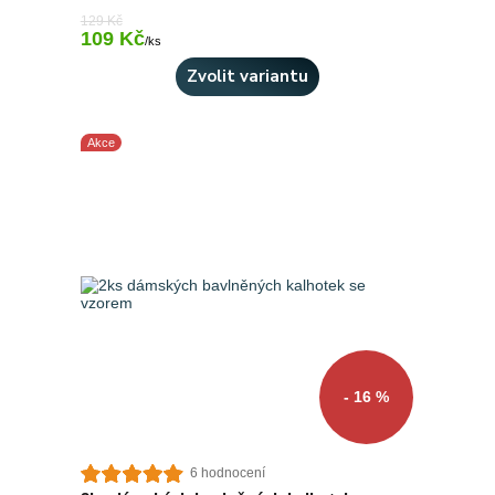
129 Kč
109 Kč
Skladem 5 ks
/
ks
Zvolit variantu
Akce
- 16 %
6 hodnocení