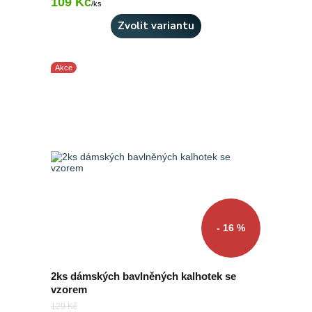
109 Kč
Skladem 2 ks
/
ks
Zvolit variantu
Akce
- 16 %
2ks dámských bavlněných kalhotek se
vzorem
129 Kč