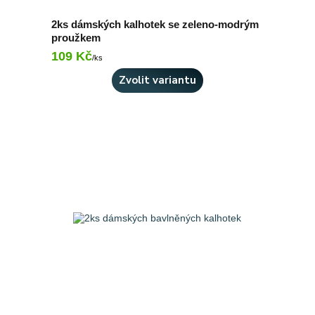
2ks dámských kalhotek se zeleno-modrým
proužkem
109 Kč
Skladem 1 ks
/
ks
Zvolit variantu