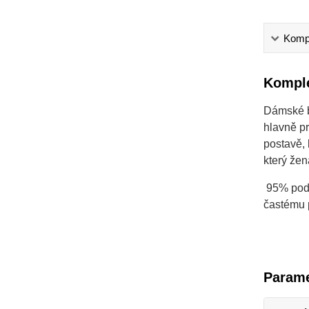
Kompl
Komple
Dámské ba
hlavně pr
postavě, 
který že
95% podí
častému 
Parame