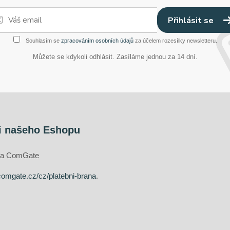
Přihlásit se
Souhlasím se
zpracováním osobních údajů
za účelem rozesílky newsletteru.
Můžete se kdykoli odhlásit. Zasíláme jednou za 14 dní.
i našeho Eshopu
ána ComGate
comgate.cz/cz/platebni-brana
.