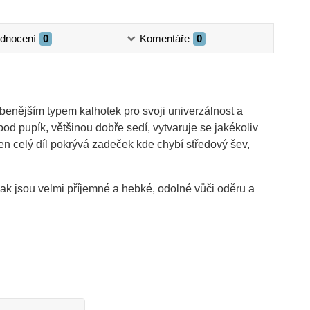
dnocení
0
Komentáře
0
benějším typem kalhotek pro svoji univerzálnost a
od pupík, většinou dobře sedí, vytvaruje se jakékoliv
eden celý díl pokrývá zadeček kde chybí středový šev,
ak jsou velmi příjemné a hebké, odolné vůči oděru a