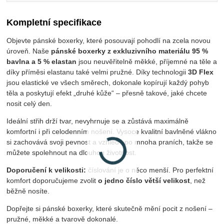
Kompletní specifikace
Objevte pánské boxerky, které posouvají pohodlí na zcela novou
úroveň. Naše
pánské boxerky z exkluzivního materiálu 95 %
bavlna a 5 % elastan
jsou neuvěřitelně měkké, příjemné na těle a
díky příměsi elastanu také velmi pružné. Díky technologii
3D Flex
jsou elastické ve všech směrech, dokonale kopírují každý pohyb
těla a poskytují efekt „druhé kůže“ – přesně takové, jaké chcete
nosit celý den.
Ideální střih drží tvar, nevyhrnuje se a zůstává maximálně
komfortní i při celodenním nošení. Vysoce kvalitní bavlněné vlákno
si zachovává svoji pevnost a vzhled i po mnoha praních, takže se
můžete spolehnout na dlouhou životnost.
Doporučení k velikosti:
číslování je o něco menší. Pro perfektní
komfort doporučujeme zvolit
o jedno číslo větší velikost
, než
běžně nosíte.
Dopřejte si pánské boxerky, které skutečně mění pocit z nošení –
pružné, měkké a tvarově dokonalé.