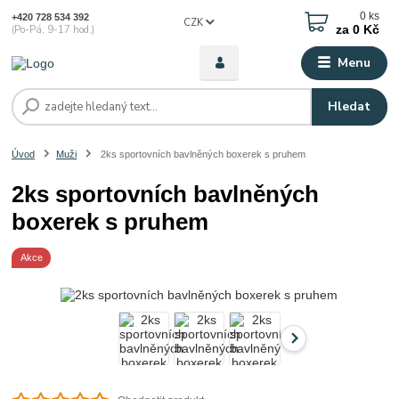
0
ks
+420 728 534 392
CZK
za
0 Kč
(Po-Pá, 9-17 hod.)
Menu
Hledat
Úvod
Muži
2ks sportovních bavlněných boxerek s pruhem
2ks sportovních bavlněných
boxerek s pruhem
Akce