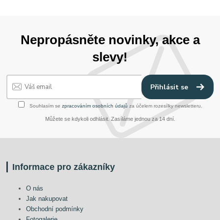
Nepropásněte novinky, akce a
slevy!
Přihlásit se
Souhlasím se
zpracováním osobních údajů
za účelem rozesílky newsletteru.
Můžete se kdykoli odhlásit. Zasíláme jednou za 14 dní.
Informace pro zákazníky
O nás
Jak nakupovat
Obchodní podmínky
Fotogalerie