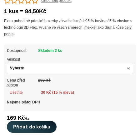
Ohodnotit produkt
1 kus = 84,50Kč
Extra pohodlné pánské boxerky z kvalitní směsi 95 % bavlna / 5 % elastan s
technologií 3D Flex. Pružné ve všech směrech, měkké jako druhá kůže
celý
popis
Dostupnost
Skladem 2 ks
Velikost
Cena před
199 Kč
slevou
Ušetříte
30 Kč (
15
% sleva)
Nejsme plátci DPH
169 Kč
/
ks
Přidat do košíku