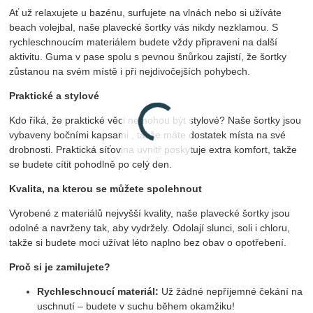
Ať už relaxujete u bazénu, surfujete na vlnách nebo si užíváte 
beach volejbal, naše plavecké šortky vás nikdy nezklamou. S 
rychleschnoucím materiálem budete vždy připraveni na další 
aktivitu. Guma v pase spolu s pevnou šnůrkou zajistí, že šortky 
zůstanou na svém místě i při nejdivočejších pohybech.
Praktické a stylové
Kdo říká, že praktické věci nemohou být stylové? Naše šortky jsou 
vybaveny bočními kapsami , takže máte dostatek místa na své 
drobnosti. Praktická síťovina uvnitř poskytuje extra komfort, takže 
se budete cítit pohodlně po celý den.
Kvalita, na kterou se můžete spolehnout
Vyrobené z materiálů nejvyšší kvality, naše plavecké šortky jsou 
odolné a navrženy tak, aby vydržely. Odolají slunci, soli i chloru, 
takže si budete moci užívat léto naplno bez obav o opotřebení.
Proč si je zamilujete?
Rychleschnoucí materiál:
 Už žádné nepříjemné čekání na 
uschnutí – budete v suchu během okamžiku!