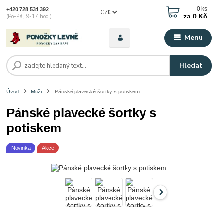
0
ks
+420 728 534 392
CZK
za
0 Kč
(Po-Pá, 9-17 hod.)
Menu
Hledat
Úvod
Muži
Pánské plavecké šortky s potiskem
Pánské plavecké šortky s
potiskem
Novinka
Akce