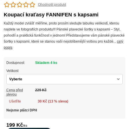
Ohodnotit produkt
Koupací kraťasy FANNIFEN s kapsami
Každý model zvlášť měříme, proto prosím sledujte tabulku velikostí, kterou
najdete ve fotografiích produktu!!! Pánské plavecké šortky s kapsami – Styl,
pohodlí a praktická funkčnost v jednom! Představujeme vám pánské plavecké
šortky s kapsami, které se stanou vaší nejoblíbenější volbou pro každé...
celý
popis
Dostupnost
Skladem 4 ks
Velikost
Cena před
229 Kč
slevou
Ušetříte
30 Kč (
13
% sleva)
Nejsme plátci DPH
199 Kč
/
ks