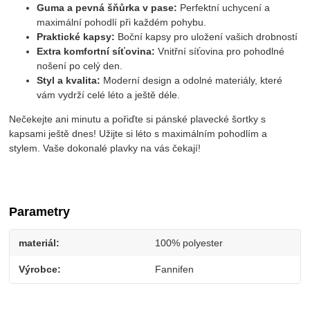
Guma a pevná šňůrka v pase:
 Perfektní uchycení a 
maximální pohodlí při každém pohybu.
Praktické kapsy:
 Boční kapsy pro uložení vašich drobností
Extra komfortní síťovina:
 Vnitřní síťovina pro pohodlné 
nošení po celý den.
Styl a kvalita:
 Moderní design a odolné materiály, které 
vám vydrží celé léto a ještě déle.
Nečekejte ani minutu a pořiďte si pánské plavecké šortky s 
kapsami ještě dnes! Užijte si léto s maximálním pohodlím a 
stylem. Vaše dokonalé plavky na vás čekají!
Parametry
materiál
100% polyester
Výrobce
Fannifen