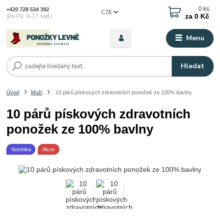
0
ks
+420 728 534 392
CZK
za
0 Kč
(Po-Pá, 9-17 hod.)
Menu
Hledat
Úvod
Muži
10 párů pískových zdravotních ponožek ze 100% bavlny
10 párů pískových zdravotních
ponožek ze 100% bavlny
Novinka
Akce