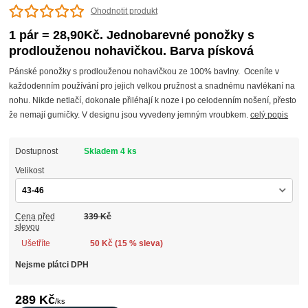
Ohodnotit produkt
1 pár = 28,90Kč. Jednobarevné ponožky s
prodlouženou nohavičkou. Barva písková
Pánské ponožky s prodlouženou nohavičkou ze 100% bavlny. Oceníte v
každodenním používání pro jejich velkou pružnost a snadnému navlékaní na
nohu. Nikde netlačí, dokonale přiléhají k noze i po celodenním nošení, přesto
že nemají gumičky. V designu jsou vyvedeny jemným vroubkem.
celý popis
Dostupnost
Skladem 4 ks
Velikost
Cena před
339 Kč
slevou
Ušetříte
50 Kč (
15
% sleva)
Nejsme plátci DPH
289 Kč
/
ks