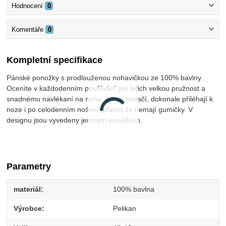
Hodnocení
0
Komentáře
0
Kompletní specifikace
Pánské ponožky s prodlouženou nohavičkou ze 100% bavlny.
Oceníte v každodenním používání pro jejich velkou pružnost a
snadnému navlékaní na nohu. Nikde netlačí, dokonale přiléhají k
noze i po celodenním nošení, přesto že nemají gumičky. V
designu jsou vyvedeny jemným vroubkem.
Parametry
materiál
100% bavlna
Výrobce
Pelikan