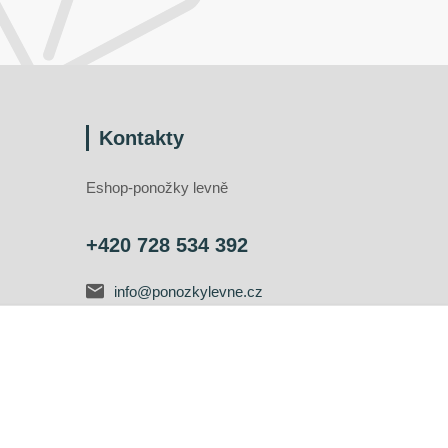
Kontakty
Eshop-ponožky levně
+420 728 534 392
info@ponozkylevne.cz
Vytvořeno na
Eshop-rychle.cz