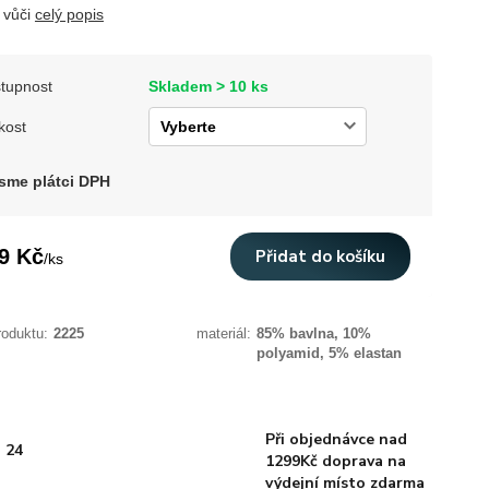
 vůči
celý popis
tupnost
Skladem > 10 ks
kost
sme plátci DPH
9 Kč
Přidat do košíku
/
ks
roduktu:
2225
materiál:
85% bavlna, 10%
polyamid, 5% elastan
Při objednávce nad
 24
1299Kč doprava na
výdejní místo zdarma