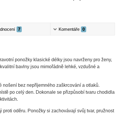
dnocení
7
Komentáře
0
votní ponožky klasické délky jsou navrženy pro ženy,
u kvalitní bavlny jsou mimořádně lehké, vzdušné a
né nošení bez nepříjemného zaškrcování a otlaků.
ístě po celý den. Dokonale se přizpůsobí tvaru chodidla
ktivitách.
 proti oděru. Ponožky si zachovávají svůj tvar, pružnost