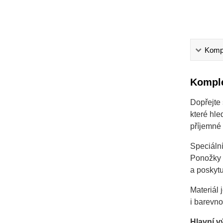
Kompl
Komple
Dopřejte
které hle
příjemné
Speciální
Ponožky s
a poskytu
Materiál 
i barevno
Hlavní v