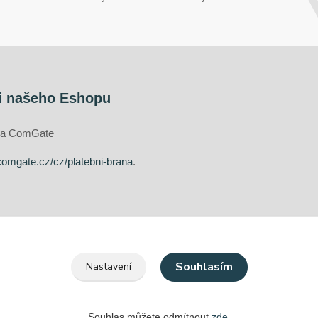
i našeho Eshopu
ána ComGate
comgate.cz/cz/platebni-brana
.
Souhlasím
Nastavení
Souhlas můžete odmítnout
zde
.