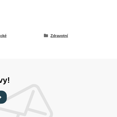
ické
Zdravotní
vy!