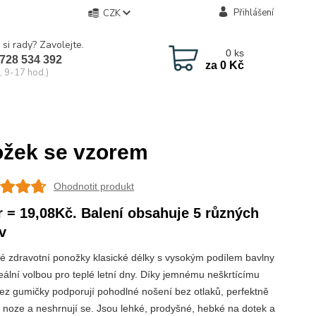
Přihlášení
CZK
 si rady? Zavolejte.
0
ks
728 534 392
za
0 Kč
, 9-17 hod.)
ožek se vzorem
Ohodnotit produkt
r = 19,08Kč. Balení obsahuje 5 různých
v
 zdravotní ponožky klasické délky s vysokým podílem bavlny
deální volbou pro teplé letní dny. Díky jemnému neškrtícímu
ez gumičky podporují pohodlné nošení bez otlaků, perfektně
a noze a neshrnují se. Jsou lehké, prodyšné, hebké na dotek a