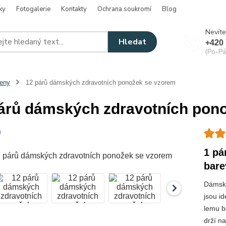
ky
Fotogalerie
Kontakty
Ochrana soukromí
Blog
Nevíte
Hledat
+420 
(Po-Pá
eny
12 párů dámských zdravotních ponožek se vzorem
árů dámských zdravotních pon
1 pá
bare
Dámské
jsou i
lemu b
drží n