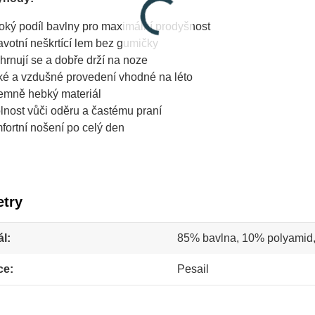
oký podíl bavlny pro maximální prodyšnost
avotní neškrtící lem bez gumičky
hrnují se a dobře drží na noze
ké a vzdušné provedení vhodné na léto
jemně hebký materiál
lnost vůči oděru a častému praní
fortní nošení po celý den
try
ál
85% bavlna, 10% polyamid,
ce
Pesail