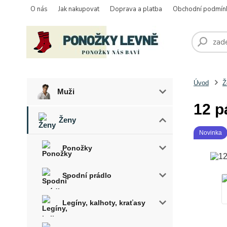
O nás
Jak nakupovat
Doprava a platba
Obchodní podmín
Úvod
Ž
Muži
12 p
Ženy
Novinka
Ponožky
Spodní prádlo
Legíny, kalhoty, kraťasy