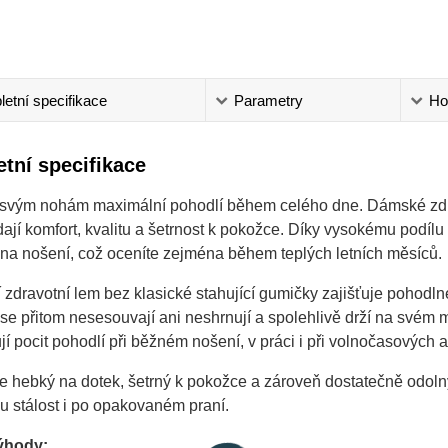
etní specifikace
Parametry
Ho
tní specifikace
 svým nohám maximální pohodlí během celého dne. Dámské zdra
dají komfort, kvalitu a šetrnost k pokožce. Díky vysokému podíl
 na nošení, což oceníte zejména během teplých letních měsíců.
 zdravotní lem bez klasické stahující gumičky zajišťuje pohodl
e přitom nesesouvají ani neshrnují a spolehlivě drží na svém m
jí pocit pohodlí při běžném nošení, v práci i při volnočasových a
je hebký na dotek, šetrný k pokožce a zároveň dostatečně odolný
u stálost i po opakovaném praní.
ýhody: