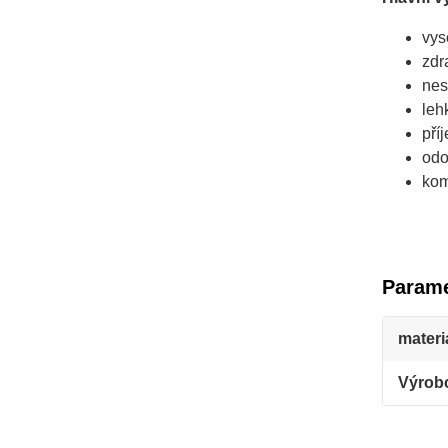
vys
zdr
nes
leh
pří
odo
kom
Parame
materi
Výrob