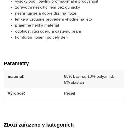
vysoký podíl bavlny pro maximální prodyšnost
zdravotní neškrtící lem bez gumičky
neshrnují se a dobře drží na noze
lehké a vzdušné provedení vhodné na léto
příjemně hebký materiál
odolnost vůči oděru a častému praní
komfortní nošení po celý den
Parametry
materiál
85% bavlna, 10% polyamid,
5% elastan
Výrobce
Pesail
Zboží zařazeno v kategoriích