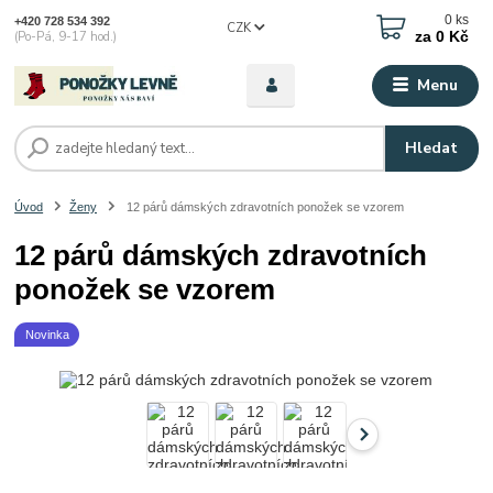
0
ks
+420 728 534 392
CZK
za
0 Kč
(Po-Pá, 9-17 hod.)
Menu
Hledat
Úvod
Ženy
12 párů dámských zdravotních ponožek se vzorem
12 párů dámských zdravotních
ponožek se vzorem
Novinka