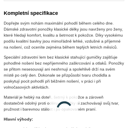
Kompletní specifikace
Dopřejte svým nohám maximální pohodlí během celého dne.
Dámské zdravotní ponožky klasické délky jsou navrženy pro ženy,
které hledají komfort, kvalitu a šetrnost k pokožce. Díky vysokému
podílu kvalitní bavlny jsou mimořádně lehké, vzdušné a příjemné
na nošení, což oceníte zejména během teplých letních měsíců.
Speciální zdravotní lem bez klasické stahující gumičky zajišťuje
pohodlné nošení bez nepříjemného zaškrcování a otlaků. Ponožky
se přitom nesesouvají ani neshrnují a spolehlivě drží na svém
místě po celý den. Dokonale se přizpůsobí tvaru chodidla a
poskytují pocit pohodlí při běžném nošení, v práci i při
volnočasových aktivitách.
Materiál je hebký na dotek, šetrný k pokožce a zároveň
dostatečně odolný proti oděru. Ponožky si zachovávají svůj tvar,
pružnost i barevnou stálost i po opakovaném praní.
Hlavní výhody: