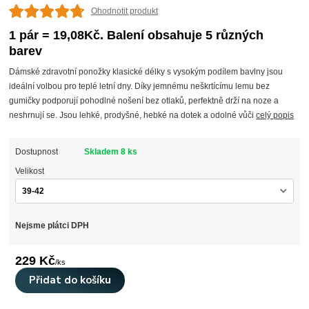
Ohodnotit produkt
1 pár = 19,08Kč. Balení obsahuje 5 různých
barev
Dámské zdravotní ponožky klasické délky s vysokým podílem bavlny jsou
ideální volbou pro teplé letní dny. Díky jemnému neškrtícímu lemu bez
gumičky podporují pohodlné nošení bez otlaků, perfektně drží na noze a
neshrnují se. Jsou lehké, prodyšné, hebké na dotek a odolné vůči
celý popis
Dostupnost
Skladem 8 ks
Velikost
Nejsme plátci DPH
229 Kč
/
ks
Přidat do košíku