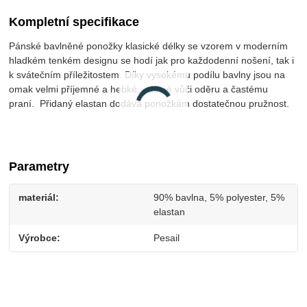
Kompletní specifikace
Pánské bavlněné ponožky klasické délky se vzorem v moderním
hladkém tenkém designu se hodí jak pro každodenní nošení, tak i
k svátečním příležitostem. Díky vysokému podílu bavlny jsou na
omak velmi příjemné a hebké, odolné vůči oděru a častému
praní. Přidaný elastan dodává ponožkám dostatečnou pružnost.
Parametry
materiál
90% bavlna, 5% polyester, 5%
elastan
Výrobce
Pesail