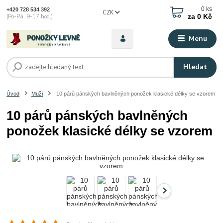
0
ks
+420 728 534 392
CZK
za
0 Kč
(Po-Pá, 9-17 hod.)
Menu
Hledat
Úvod
Muži
10 párů pánských bavlněných ponožek klasické délky se vzorem
10 párů pánských bavlněných
ponožek klasické délky se vzorem