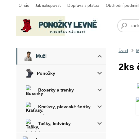
O nás
Jak nakupovat
Doprava a platba
Obchodní podmín
Úvod
M
Muži
2ks 
Ponožky
Boxerky a trenky
Kraťasy, plavecké šortky
Tašky, ledvinky