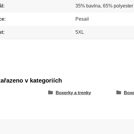
ál
35% bavlna, 65% polyester
ce
Pesail
st
5XL
zařazeno v kategoriích
Boxerky a trenky
Boxe