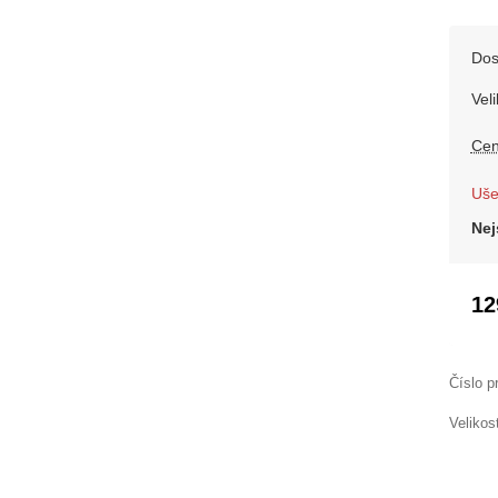
Dos
Veli
Cen
Uše
Nej
12
Číslo p
Velikos