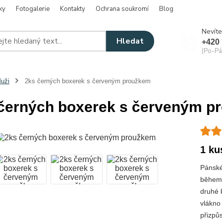
ky
Fotogalerie
Kontakty
Ochrana soukromí
Blog
Nevíte
Hledat
+420 
(Po-Pá
uži
2ks černých boxerek s červeným proužkem
černých boxerek s červeným p
1 ku
Pánské
během 
druhé 
vlákno
přizpůs