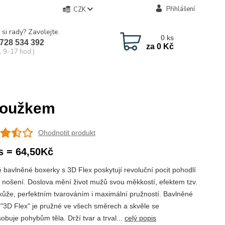
Přihlášení
CZK
 si rady? Zavolejte.
0
ks
728 534 392
za
0 Kč
, 9-17 hod.)
roužkem
Ohodnotit produkt
s = 64,50Kč
 bavlněné boxerky s 3D Flex poskytují revoluční pocit pohodlí
nošení. Doslova mění život mužů svou měkkostí, efektem tzv.
kůže, perfektním tvarováním i maximální pružností. Bavlněné
 "3D Flex" je pružné ve všech směrech a skvěle se
obuje pohybům těla. Drží tvar a trval...
celý popis