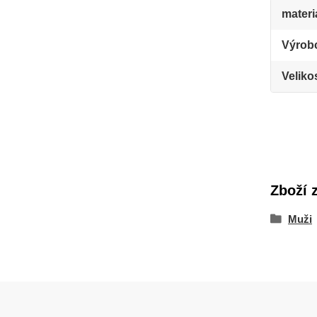
materi
Výrob
Veliko
Zboží 
Muži