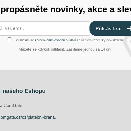
propásněte novinky, akce a sle
Přihlásit se
Souhlasím se
zpracováním osobních údajů
za účelem rozesílky newsletteru.
Můžete se kdykoli odhlásit. Zasíláme jednou za 14 dní.
i našeho Eshopu
ána ComGate
comgate.cz/cz/platebni-brana
.