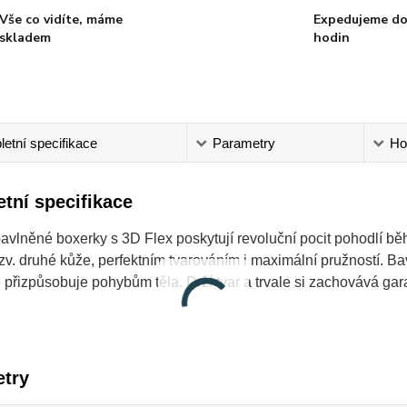
Vše co vidíte, máme
Expedujeme do
skladem
hodin
etní specifikace
Parametry
Ho
tní specifikace
avlněné boxerky s 3D Flex poskytují revoluční pocit pohodlí b
zv. druhé kůže, perfektním tvarováním i maximální pružností. 
 přizpůsobuje pohybům těla. Drží tvar a trvale si zachovává gar
try