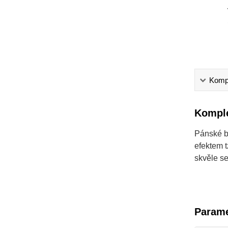
Kompl
Komple
Pánské b
efektem t
skvěle se
Parame