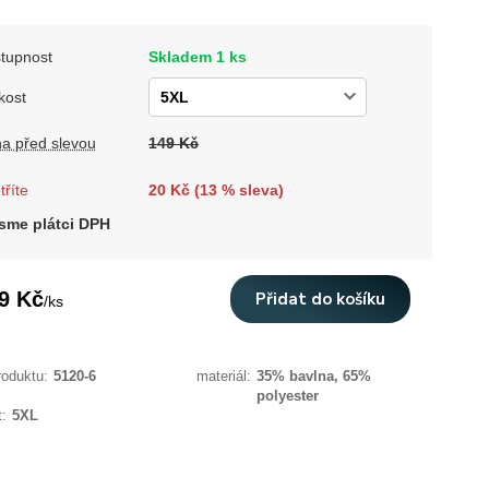
tupnost
Skladem 1 ks
kost
a před slevou
149 Kč
tříte
20 Kč (
13
% sleva)
sme plátci DPH
9 Kč
Přidat do košíku
/
ks
roduktu:
5120-6
materiál:
35% bavlna, 65%
polyester
t:
5XL