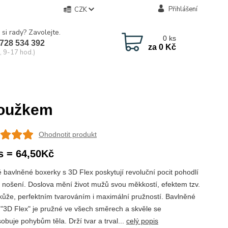
Přihlášení
CZK
 si rady? Zavolejte.
0
ks
728 534 392
za
0 Kč
, 9-17 hod.)
roužkem
Ohodnotit produkt
s = 64,50Kč
 bavlněné boxerky s 3D Flex poskytují revoluční pocit pohodlí
nošení. Doslova mění život mužů svou měkkostí, efektem tzv.
kůže, perfektním tvarováním i maximální pružností. Bavlněné
 "3D Flex" je pružné ve všech směrech a skvěle se
obuje pohybům těla. Drží tvar a trval...
celý popis