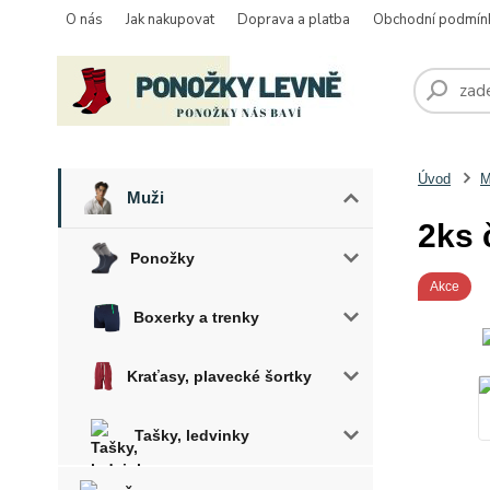
O nás
Jak nakupovat
Doprava a platba
Obchodní podmín
Úvod
M
Muži
2ks 
Ponožky
Akce
Boxerky a trenky
Kraťasy, plavecké šortky
Tašky, ledvinky