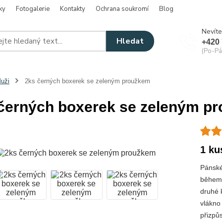
ky
Fotogalerie
Kontakty
Ochrana soukromí
Blog
Nevíte
Hledat
+420 
(Po-Pá
uži
2ks černých boxerek se zeleným proužkem
černých boxerek se zeleným p
1 ku
Pánské
během 
druhé 
vlákno
přizpůs