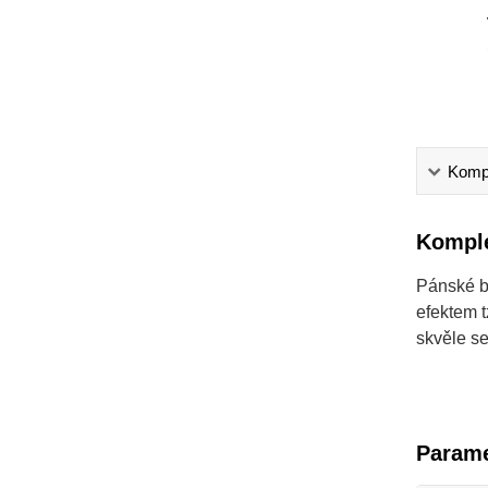
Kompl
Komple
Pánské b
efektem t
skvěle se
Parame