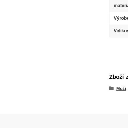
materi
Výrob
Veliko
Zboží 
Muži