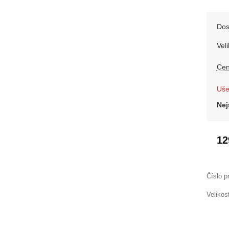
Dos
Veli
Cen
Uše
Nej
12
Číslo p
Velikos