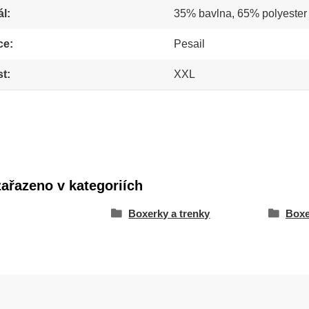
ál
35% bavlna, 65% polyester
ce
Pesail
st
XXL
zařazeno v kategoriích
Boxerky a trenky
Boxe