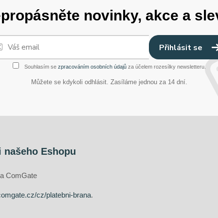
propásněte novinky, akce a sle
Přihlásit se
Souhlasím se
zpracováním osobních údajů
za účelem rozesílky newsletteru.
Můžete se kdykoli odhlásit. Zasíláme jednou za 14 dní.
i našeho Eshopu
ána ComGate
comgate.cz/cz/platebni-brana
.