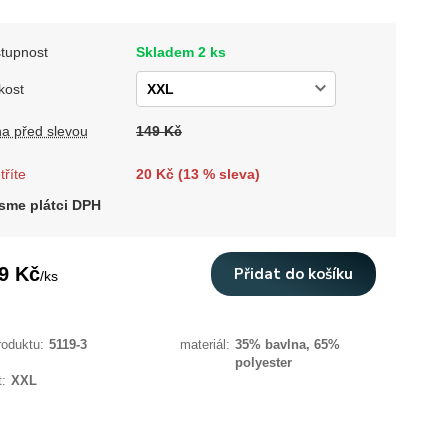
tupnost
Skladem 2 ks
kost
a před slevou
149 Kč
tříte
20 Kč (
13
% sleva)
sme plátci DPH
9 Kč
Přidat do košíku
/
ks
roduktu:
5119-3
materiál:
35% bavlna, 65%
polyester
t:
XXL