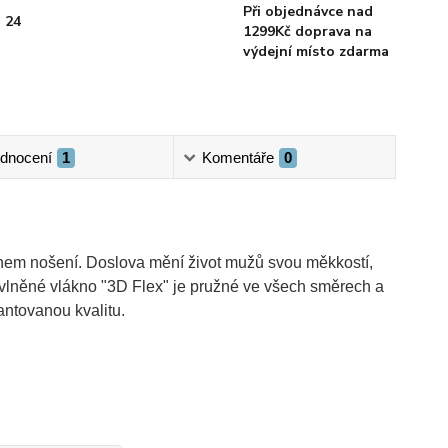
Při objednávce nad
 24
1299Kč doprava na
výdejní místo zdarma
dnocení
1
Komentáře
0
ěhem nošení. Doslova mění život mužů svou měkkostí,
Bavlněné vlákno "3D Flex" je pružné ve všech směrech a
antovanou kvalitu.