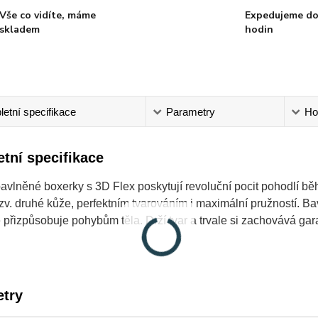
Vše co vidíte, máme
Expedujeme do
skladem
hodin
etní specifikace
Parametry
Ho
tní specifikace
avlněné boxerky s 3D Flex poskytují revoluční pocit pohodlí b
zv. druhé kůže, perfektním tvarováním i maximální pružností. 
 přizpůsobuje pohybům těla. Drží tvar a trvale si zachovává gar
try