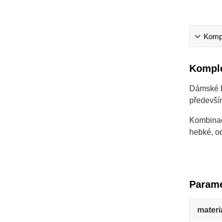
Kompl
Komple
Dámské b
především
Kombinac
hebké, od
Parame
materi