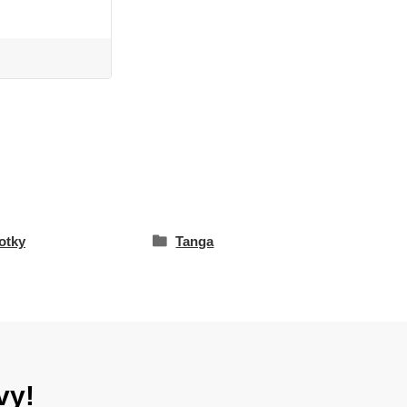
otky
Tanga
vy!