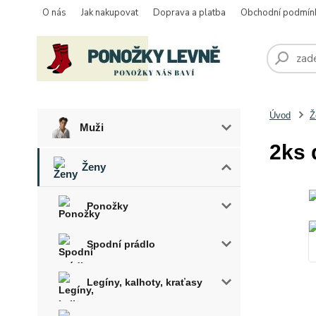
O nás
Jak nakupovat
Doprava a platba
Obchodní podmín
Úvod
Ž
Muži
2ks 
Ženy
Ponožky
Spodní prádlo
Legíny, kalhoty, kraťasy