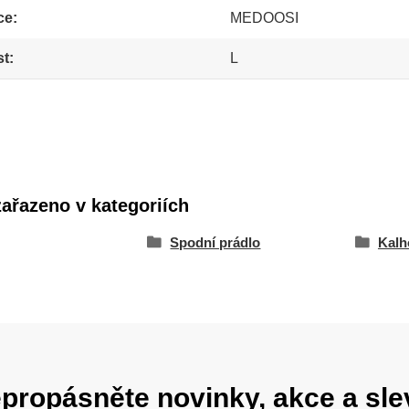
ce
MEDOOSI
st
L
zařazeno v kategoriích
Spodní prádlo
Kalh
propásněte novinky, akce a sle