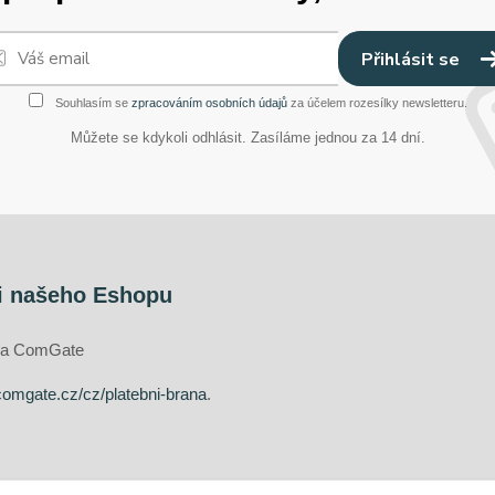
Přihlásit se
Souhlasím se
zpracováním osobních údajů
za účelem rozesílky newsletteru.
Můžete se kdykoli odhlásit. Zasíláme jednou za 14 dní.
i našeho Eshopu
ána ComGate
comgate.cz/cz/platebni-brana
.