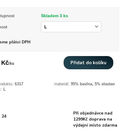
tupnost
Skladem 3 ks
kost
sme plátci DPH
 Kč
Přidat do košíku
/
ks
roduktu:
6317
materiál:
95% bavlna, 5% elastan
t:
L
Při objednávce nad
 24
1299Kč doprava na
výdejní místo zdarma