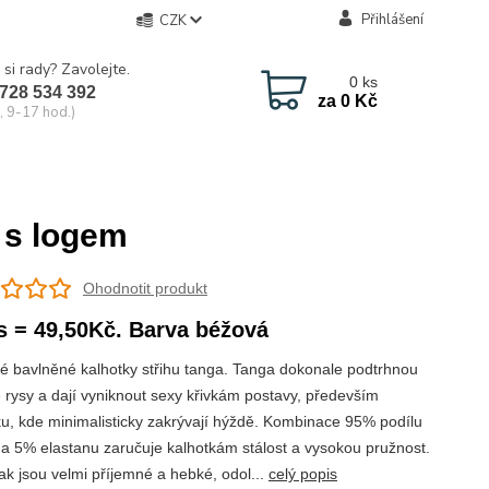
Přihlášení
CZK
 si rady? Zavolejte.
0
ks
728 534 392
za
0 Kč
, 9-17 hod.)
 s logem
Ohodnotit produkt
s = 49,50Kč. Barva béžová
 bavlněné kalhotky střihu tanga. Tanga dokonale podtrhnou
 rysy a dají vyniknout sexy křivkám postavy, především
u, kde minimalisticky zakrývají hýždě. Kombinace 95% podílu
 a 5% elastanu zaručuje kalhotkám stálost a vysokou pružnost.
k jsou velmi příjemné a hebké, odol...
celý popis