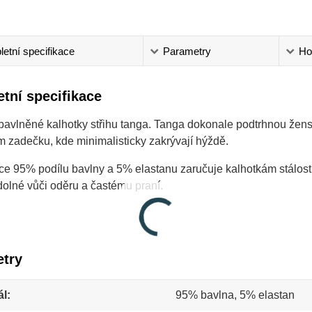
etní specifikace
Parametry
Ho
tní specifikace
avlněné kalhotky střihu tanga. Tanga dokonale podtrhnou žensk
 zadečku, kde minimalisticky zakrývají hýždě.
e 95% podílu bavlny a 5% elastanu zaručuje kalhotkám stálost
olné vůči oděru a častému praní.
try
ál
95% bavlna, 5% elastan