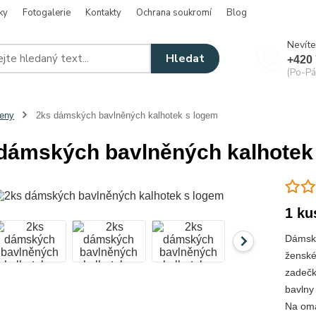
ky
Fotogalerie
Kontakty
Ochrana soukromí
Blog
Nevíte
Hledat
+420 
(Po-Pá
eny
2ks dámských bavlněných kalhotek s logem
dámských bavlněných kalhotek
1 ku
Dámské
ženské
zadečk
bavlny
Na oma