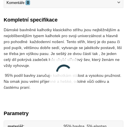
Komentáře
0
Kompletní specifikace
Dámské bavlněné kalhotky klasického střihu jsou nejběžnějším a
nejoblíbenějším typem kalhotek pro svoji univerzálnost a hlavně
pro pohodlné každodenní nošení. Tento střih, který je do pasu či
pod pupík, většinou dobře sedí, vytvaruje se jakékoliv postavě, liší
se třeba jen výškou pasu. Je sešitý ze dvou částí tak , že jeden
celý díl pokrývá zadeček kde chybí středový šev, který ženám ne
vždy vyhovuje.
95% podíl bavlny zaručuje kalhotkám stálost a vysokou pružnost.
Na omak jsou velmi příjemné a hebké, odolné vůči oděru a
častému praní.
Parametry
materiál
95% bavlna, 5% elastan