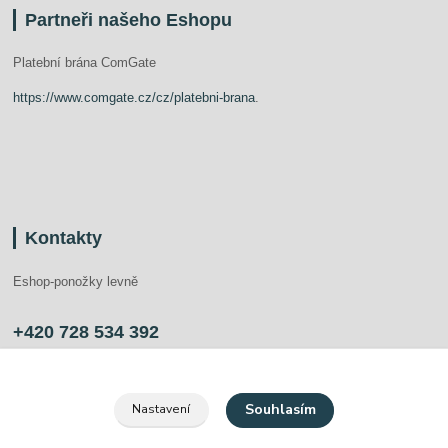
Partneři našeho Eshopu
Platební brána ComGate
https://www.comgate.cz/cz/platebni-brana
.
Kontakty
Eshop-ponožky levně
+420 728 534 392
info@ponozkylevne.cz
Souhlasím
Nastavení