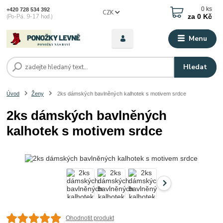
0
ks
+420 728 534 392
CZK
za
0 Kč
(Po-Pá, 9-17 hod.)
Menu
Hledat
Úvod
Ženy
2ks dámských bavlněných kalhotek s motivem srdce
2ks dámských bavlněných
kalhotek s motivem srdce
Ohodnotit produkt