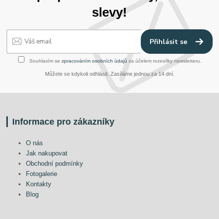
slevy!
Přihlásit se
Souhlasím se
zpracováním osobních údajů
za účelem rozesílky newsletteru.
Můžete se kdykoli odhlásit. Zasíláme jednou za 14 dní.
Informace pro zákazníky
O nás
Jak nakupovat
Obchodní podmínky
Fotogalerie
Kontakty
Blog