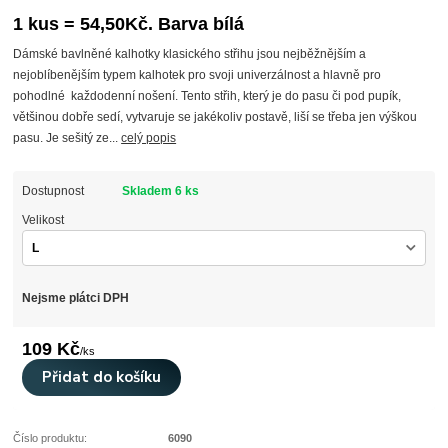
1 kus = 54,50Kč. Barva bílá
Dámské bavlněné kalhotky klasického střihu jsou nejběžnějším a
nejoblíbenějším typem kalhotek pro svoji univerzálnost a hlavně pro
pohodlné každodenní nošení. Tento střih, který je do pasu či pod pupík,
většinou dobře sedí, vytvaruje se jakékoliv postavě, liší se třeba jen výškou
pasu. Je sešitý ze...
celý popis
Dostupnost
Skladem 6 ks
Velikost
Nejsme plátci DPH
109 Kč
/
ks
Přidat do košíku
Číslo produktu:
6090