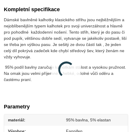
Kompletní specifikace
Dámské bavlněné kalhotky klasického střihu jsou nejběžnějším a
nejoblíbenějším typem kalhotek pro svoji univerzálnost a hlavně
pro pohodlné každodenní nošení. Tento střih, který je do pasu či
pod pupík, většinou dobře sedí, vytvaruje se jakékoliv postavě, liší
se třeba jen výškou pasu. Je sešitý ze dvou částí tak , že jeden
celý díl pokrývá zadeček kde chybí středový šev, který ženám ne
vždy vyhovuje.
95% podíl bavlny zaručuje kalhotkám stálost a vysokou pružnost.
Na omak jsou velmi příjemné a hebké, odolné vůči oděru a
častému praní.
Parametry
materiál
95% bavlna, 5% elastan
Výrobce
Fannifen