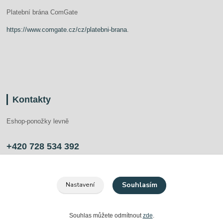
Platební brána ComGate
https://www.comgate.cz/cz/platebni-brana
.
Kontakty
Eshop-ponožky levně
+420 728 534 392
info@ponozkylevne.cz
Souhlasím
Nastavení
Souhlas můžete odmítnout
zde
.
Vytvořeno na
Eshop-rychle.cz