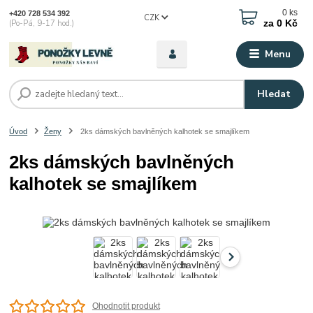
0
ks
+420 728 534 392
CZK
za
0 Kč
(Po-Pá, 9-17 hod.)
Menu
Hledat
Úvod
Ženy
2ks dámských bavlněných kalhotek se smajlíkem
2ks dámských bavlněných
kalhotek se smajlíkem
Ohodnotit produkt