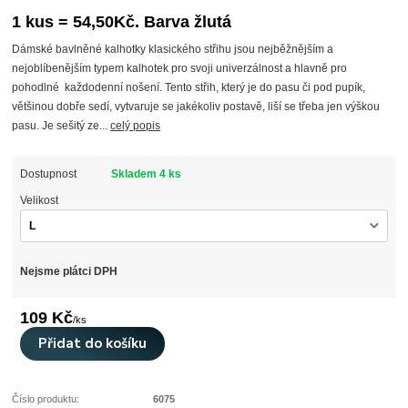
1 kus = 54,50Kč. Barva žlutá
Dámské bavlněné kalhotky klasického střihu jsou nejběžnějším a
nejoblíbenějším typem kalhotek pro svoji univerzálnost a hlavně pro
pohodlné každodenní nošení. Tento střih, který je do pasu či pod pupík,
většinou dobře sedí, vytvaruje se jakékoliv postavě, liší se třeba jen výškou
pasu. Je sešitý ze...
celý popis
Dostupnost
Skladem 4 ks
Velikost
Nejsme plátci DPH
109 Kč
/
ks
Přidat do košíku
Číslo produktu:
6075