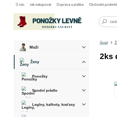
O nás
Jak nakupovat
Doprava a platba
Obchodní podmín
Úvod
Ž
Muži
2ks 
Ženy
Ponožky
Spodní prádlo
Legíny, kalhoty, kraťasy