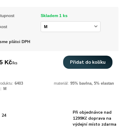
tupnost
Skladem 1 ks
kost
sme plátci DPH
5 Kč
Přidat do košíku
/
ks
roduktu:
6403
materiál:
95% bavlna, 5% elastan
t:
M
Při objednávce nad
 24
1299Kč doprava na
výdejní místo zdarma