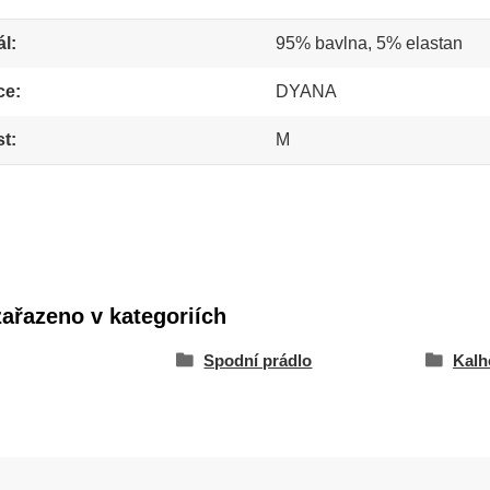
ál
95% bavlna, 5% elastan
ce
DYANA
st
M
zařazeno v kategoriích
Spodní prádlo
Kalh