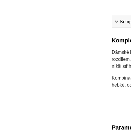
Kompl
Komple
Dámské ba
rozdílem,
nižší stři
Kombinac
hebké, od
Parame