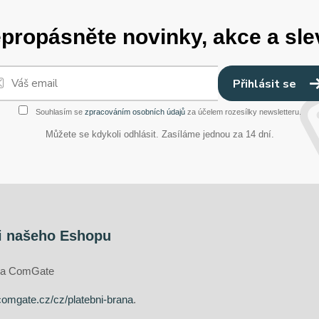
propásněte novinky, akce a sle
Přihlásit se
Souhlasím se
zpracováním osobních údajů
za účelem rozesílky newsletteru.
Můžete se kdykoli odhlásit. Zasíláme jednou za 14 dní.
i našeho Eshopu
ána ComGate
comgate.cz/cz/platebni-brana
.