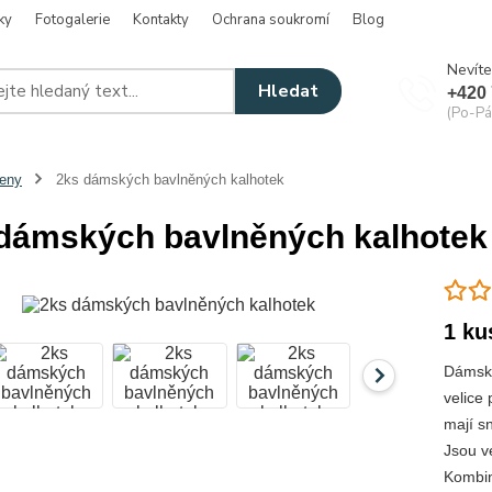
ky
Fotogalerie
Kontakty
Ochrana soukromí
Blog
Nevíte
Hledat
+420 
(Po-Pá
eny
2ks dámských bavlněných kalhotek
dámských bavlněných kalhotek
1 ku
Dámské
velice
mají s
Jsou ve
Kombin