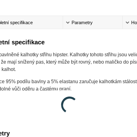
etní specifikace
Parametry
Ho
tní specifikace
vlněné kalhotky střihu hipster. Kalhotky tohoto střihu jsou vel
 že mají snížený pas, který může být rovný, nebo maličko do pí
h kalhot.
e 95% podílu bavlny a 5% elastanu zaručuje kalhotkám stálost
olné vůči oděru a častému praní.
try