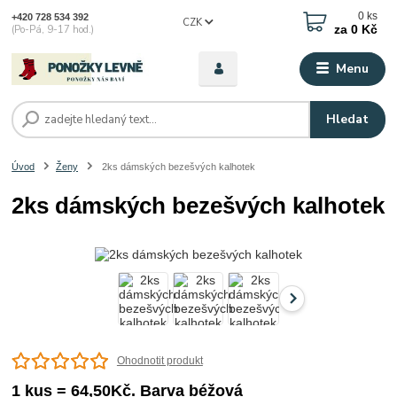
0
ks
+420 728 534 392
CZK
za
0 Kč
(Po-Pá, 9-17 hod.)
Menu
Hledat
Úvod
Ženy
2ks dámských bezešvých kalhotek
2ks dámských bezešvých kalhotek
Ohodnotit produkt
1 kus = 64,50Kč. Barva béžová