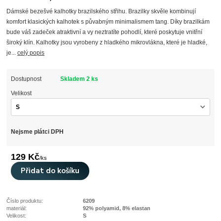
Dámské bezešvé kalhotky brazilského střihu. Brazilky skvěle kombinují
komfort klasických kalhotek s půvabným minimalismem tang. Díky brazilkám
bude váš zadeček atraktivní a vy neztratíte pohodlí, které poskytuje vnitřní
široký klín. Kalhotky jsou vyrobeny z hladkého mikrovlákna, které je hladké,
je...
celý popis
Dostupnost
Skladem 2 ks
Velikost
Nejsme plátci DPH
129 Kč
/
ks
Přidat do košíku
Číslo produktu:
6209
materiál:
92% polyamid, 8% elastan
Velikost:
S