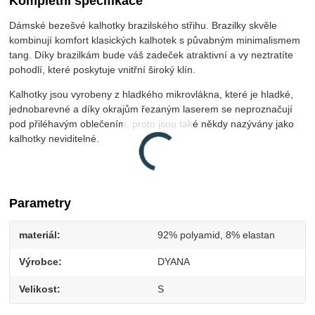
Kompletní specifikace
Dámské bezešvé kalhotky brazilského střihu. Brazilky skvěle
kombinují komfort klasických kalhotek s půvabným minimalismem
tang. Díky brazilkám bude váš zadeček atraktivní a vy neztratíte
pohodlí, které poskytuje vnitřní široký klín.
Kalhotky jsou vyrobeny z hladkého mikrovlákna, které je hladké,
jednobarevné a díky okrajům řezaným laserem se neproznačují
pod přiléhavým oblečením, proto jsou také někdy nazývány jako
kalhotky neviditelné.
Parametry
materiál
92% polyamid, 8% elastan
Výrobce
DYANA
Velikost
S