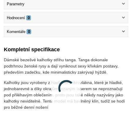
Parametry
Hodnocení
0
Komentáře
0
Kompletní specifikace
Dámské bezešvé kalhotky střihu tanga. Tanga dokonale
podtrhnou ženské rysy a dají vyniknout sexy křivkám postavy,
především zadečku, kde minimalisticky zakrývají hýždě.
Kalhotky jsou vyrobeny z hladkého mikrovlákna, které je hladké,
jednobarevné a díky okrajům řezaným laserem se neproznačují
pod přiléhavým oblečením, proto jsou také někdy nazývány jako
kalhotky neviditelné. Tento model má bavlněný klín, tudíž se hodí
pro běžné denní nošení