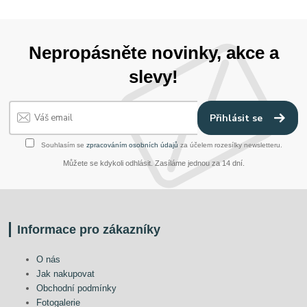
Nepropásněte novinky, akce a
slevy!
Přihlásit se
Souhlasím se
zpracováním osobních údajů
za účelem rozesílky newsletteru.
Můžete se kdykoli odhlásit. Zasíláme jednou za 14 dní.
Informace pro zákazníky
O nás
Jak nakupovat
Obchodní podmínky
Fotogalerie