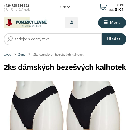
0
ks
+420 728 534 392
CZK
za
0 Kč
(Po-Pá, 9-17 hod.)
Menu
Hledat
Úvod
Ženy
2ks dámských bezešvých kalhotek
2ks dámských bezešvých kalhotek