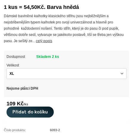
1 kus = 54,50Kč. Barva hnědá
Dámské bavlněné kalhotky klasického střihu jsou nejběžnějším a
nejoblíbenějším typem kalhotek pro svoji univerzálnost a hlavně pro
pohodlné každodenní nošení. Tento střih, který je do pasu či pod pupík,
většinou dobře sedí, vytvaruje se jakékoliv postavě, liší se třeba jen výškou
pasu. Je sešitý ze...
celý popis
Dostupnost
Skladem 2 ks
Velikost
Nejsme plátci DPH
109 Kč
/
ks
Přidat do košíku
Číslo produktu:
6093-2