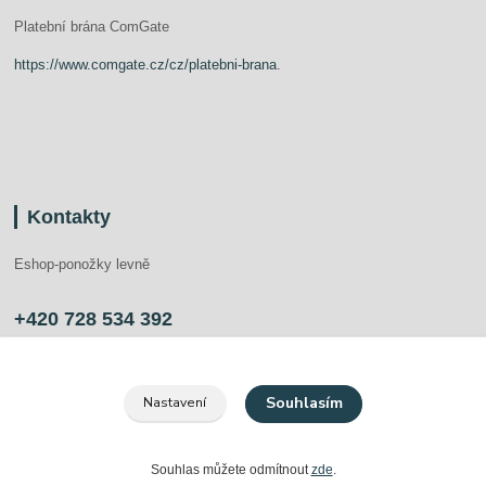
Platební brána ComGate
https://www.comgate.cz/cz/platebni-brana
.
Kontakty
Eshop-ponožky levně
+420 728 534 392
info@ponozkylevne.cz
Souhlasím
Nastavení
Souhlas můžete odmítnout
zde
.
Vytvořeno na
Eshop-rychle.cz