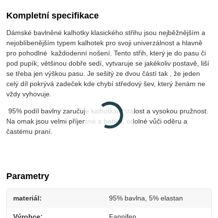
Kompletní specifikace
Dámské bavlněné kalhotky klasického střihu jsou nejběžnějším a
nejoblíbenějším typem kalhotek pro svoji univerzálnost a hlavně
pro pohodlné každodenní nošení. Tento střih, který je do pasu či
pod pupík, většinou dobře sedí, vytvaruje se jakékoliv postavě, liší
se třeba jen výškou pasu. Je sešitý ze dvou částí tak , že jeden
celý díl pokrývá zadeček kde chybí středový šev, který ženám ne
vždy vyhovuje.
95% podíl bavlny zaručuje kalhotkám stálost a vysokou pružnost.
Na omak jsou velmi příjemné a hebké, odolné vůči oděru a
častému praní.
Parametry
materiál
95% bavlna, 5% elastan
Výrobce
Fannifen