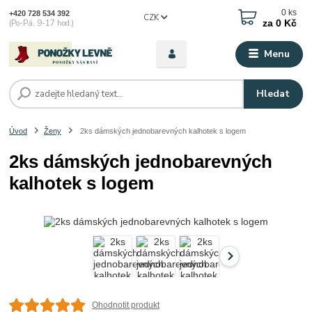
0
ks
+420 728 534 392
CZK
za
0 Kč
(Po-Pá, 9-17 hod.)
Menu
Hledat
Úvod
Ženy
2ks dámských jednobarevných kalhotek s logem
2ks dámských jednobarevných
kalhotek s logem
Ohodnotit produkt