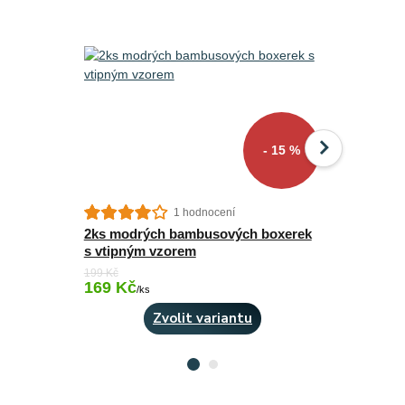
- 15 %
1 hodnocení
2ks modrých bambusových boxerek
2ks šedýc
s vtipným vzorem
vtipným v
199 Kč
199 Kč
169 Kč
169 Kč
Skladem 5 ks
/
ks
/
ks
Zvolit variantu