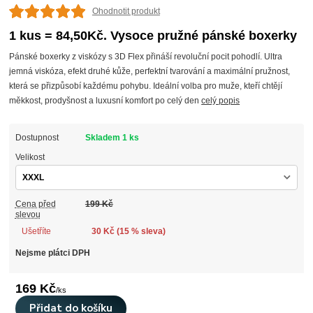
Ohodnotit produkt
1 kus = 84,50Kč. Vysoce pružné pánské boxerky
Pánské boxerky z viskózy s 3D Flex přináší revoluční pocit pohodlí. Ultra
jemná viskóza, efekt druhé kůže, perfektní tvarování a maximální pružnost,
která se přizpůsobí každému pohybu. Ideální volba pro muže, kteří chtějí
měkkost, prodyšnost a luxusní komfort po celý den
celý popis
Dostupnost
Skladem 1 ks
Velikost
Cena před
199 Kč
slevou
Ušetříte
30 Kč (
15
% sleva)
Nejsme plátci DPH
169 Kč
/
ks
Přidat do košíku