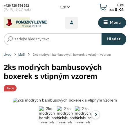
0
ks
+420 728 534 392
CZK
za
0 Kč
(Po-Pá, 9-17 hod.)
Menu
Hledat
Úvod
Muži
2ks modrých bambusových boxerek s vtipným vzorem
2ks modrých bambusových
boxerek s vtipným vzorem
Akce