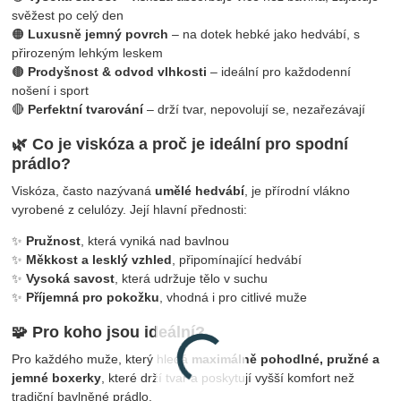
svěžest po celý den
🟠
Luxusně jemný povrch
– na dotek hebké jako hedvábí, s
přirozeným lehkým leskem
🟤
Prodyšnost & odvod vlhkosti
– ideální pro každodenní
nošení i sport
🔴
Perfektní tvarování
– drží tvar, nepovolují se, nezařezávají
🌿 Co je viskóza a proč je ideální pro spodní
prádlo?
Viskóza, často nazývaná
umělé hedvábí
, je přírodní vlákno
vyrobené z celulózy. Její hlavní přednosti:
✨
Pružnost
, která vyniká nad bavlnou
✨
Měkkost a lesklý vzhled
, připomínající hedvábí
✨
Vysoká savost
, která udržuje tělo v suchu
✨
Příjemná pro pokožku
, vhodná i pro citlivé muže
🧩 Pro koho jsou ideální?
Pro každého muže, který hledá
maximálně pohodlné, pružné a
jemné boxerky
, které drží tvar a poskytují vyšší komfort než
tradiční bavlněné prádlo.