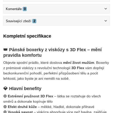
Komentáře
0
Související zboží
2
Kompletní specifikace
👑 Pánské boxerky z viskózy s 3D Flex – mění
pravidla komfortu
Objevte spodní prádlo, které doslova
mění život mužům
. Boxerky
z prémiové viskózy s revoluční technologií
3D Flex
vám dopřejí
bezkonkurenční pohodlí, perfektní přizpůsobení tělu a pocit
lehkosti, jako byste je ani neměli na sobě.
💎 Hlavní benefity
🔵
Extrémní pružnost 3D Flex
– látka se roztahuje do všech
směrů a dokonale kopíruje tělo
🟢
Efekt druhé kůže
– měkké, hladké, dokonale přilnavé
🟣
Vysoká savost
– viskóza absorbuje více než bavlna, zajišťuje