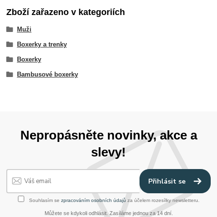
Zboží zařazeno v kategoriích
Muži
Boxerky a trenky
Boxerky
Bambusové boxerky
Nepropásněte novinky, akce a
slevy!
Přihlásit se
Souhlasím se
zpracováním osobních údajů
za účelem rozesílky newsletteru.
Můžete se kdykoli odhlásit. Zasíláme jednou za 14 dní.