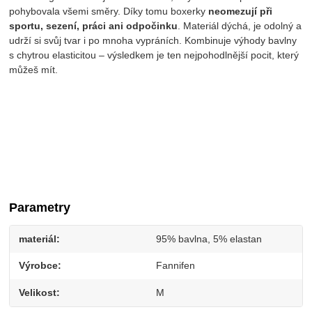
pohybovala všemi směry. Díky tomu boxerky
neomezují při
sportu, sezení, práci ani odpočinku
. Materiál dýchá, je odolný a
udrží si svůj tvar i po mnoha vypráních. Kombinuje výhody bavlny
s chytrou elasticitou – výsledkem je ten nejpohodlnější pocit, který
můžeš mít.
Parametry
materiál
95% bavlna, 5% elastan
Výrobce
Fannifen
Velikost
M