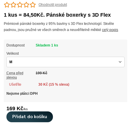
Ohodnotit produkt
1 kus = 84,50Kč. Pánské boxerky s 3D Flex
Prémiové pánské boxerky z 95% bavlny s 3D Flex technologií. Skvěle
padnou, jsou pružné ve všech směrech a neuvěřitelně měkké
celý popis
Dostupnost
Skladem 1 ks
Velikost
Cena před
199 Kč
slevou
Ušetříte
30 Kč (
15
% sleva)
Nejsme plátci DPH
169 Kč
/
ks
Přidat do košíku