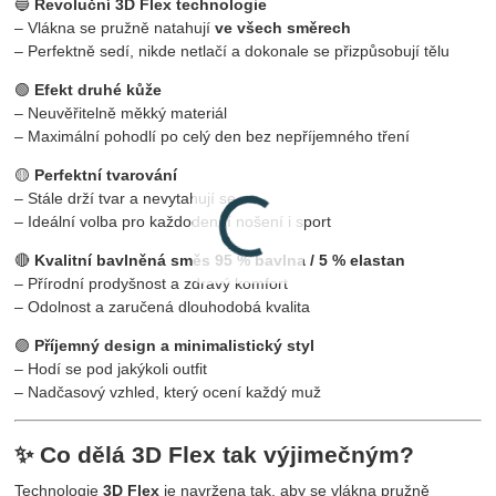
🔵
Revoluční 3D Flex technologie
– Vlákna se pružně natahují
ve všech směrech
– Perfektně sedí, nikde netlačí a dokonale se přizpůsobují tělu
🟢
Efekt druhé kůže
– Neuvěřitelně měkký materiál
– Maximální pohodlí po celý den bez nepříjemného tření
🟡
Perfektní tvarování
– Stále drží tvar a nevytahují se
– Ideální volba pro každodenní nošení i sport
🔴
Kvalitní bavlněná směs 95 % bavlna / 5 % elastan
– Přírodní prodyšnost a zdravý komfort
– Odolnost a zaručená dlouhodobá kvalita
🟣
Příjemný design a minimalistický styl
– Hodí se pod jakýkoli outfit
– Nadčasový vzhled, který ocení každý muž
✨ Co dělá 3D Flex tak výjimečným?
Technologie
3D Flex
je navržena tak, aby se vlákna pružně