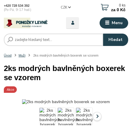
0
ks
+420 728 534 392
CZK
za
0 Kč
(Po-Pá, 9-17 hod.)
Menu
Hledat
Úvod
Muži
2ks modrých bavlněných boxerek se vzorem
2ks modrých bavlněných boxerek
se vzorem
Akce