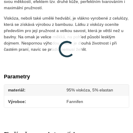
svou měkkostí, efektem tzv. druhé kůže, perfektním tvarováním i
maximální pružností.
Viskóza, neboli také umělé hedvábí, je vlákno vyrobené z celulózy,
která se získává výrobou z bambusu. Látku z viskózy oceníte
především pro její pružnost a velkou savost, která je větší než u
bavlny. Na omak je velice měkká, na pohled působí lesklým
dojmem. Nespornou výhodou prádla je dlouhá životnost i při
častém praní, navíc se prádlo nemusí žehlit.
Parametry
materiál
95% viskóza, 5% elastan
Výrobce
Fannifen