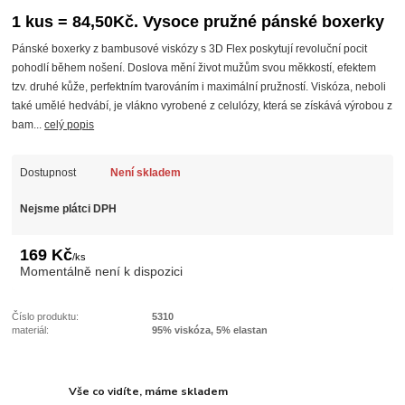
1 kus = 84,50Kč. Vysoce pružné pánské boxerky
Pánské boxerky z bambusové viskózy s 3D Flex poskytují revoluční pocit
pohodlí během nošení. Doslova mění život mužům svou měkkostí, efektem
tzv. druhé kůže, perfektním tvarováním i maximální pružností. Viskóza, neboli
také umělé hedvábí, je vlákno vyrobené z celulózy, která se získává výrobou z
bam...
celý popis
Dostupnost
Není skladem
Nejsme plátci DPH
169 Kč
/
ks
Momentálně není k dispozici
Číslo produktu:
5310
materiál:
95% viskóza, 5% elastan
Vše co vidíte, máme skladem