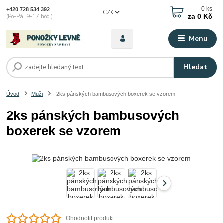
0
ks
+420 728 534 392
CZK
za
0 Kč
(Po-Pá, 9-17 hod.)
Menu
Hledat
Úvod
Muži
2ks pánských bambusových boxerek se vzorem
2ks pánských bambusových
boxerek se vzorem
Ohodnotit produkt