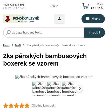
0
ks
+420 728 534 392
CZK
za
0 Kč
(Po-Pá, 9-17 hod.)
Menu
Hledat
Úvod
Muži
2ks pánských bambusových boxerek se vzorem
2ks pánských bambusových
boxerek se vzorem
Ohodnotit produkt