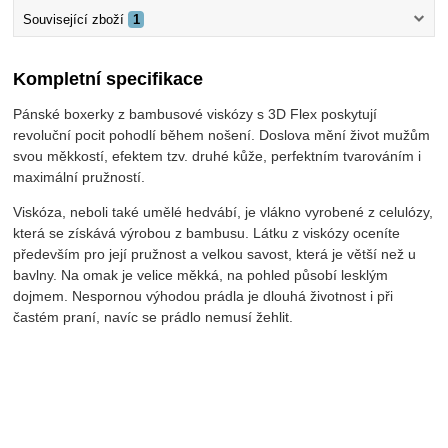
Související zboží
1
Kompletní specifikace
Pánské boxerky z bambusové viskózy s 3D Flex poskytují
revoluční pocit pohodlí během nošení. Doslova mění život mužům
svou měkkostí, efektem tzv. druhé kůže, perfektním tvarováním i
maximální pružností.
Viskóza, neboli také umělé hedvábí, je vlákno vyrobené z celulózy,
která se získává výrobou z bambusu. Látku z viskózy oceníte
především pro její pružnost a velkou savost, která je větší než u
bavlny. Na omak je velice měkká, na pohled působí lesklým
dojmem. Nespornou výhodou prádla je dlouhá životnost i při
častém praní, navíc se prádlo nemusí žehlit.