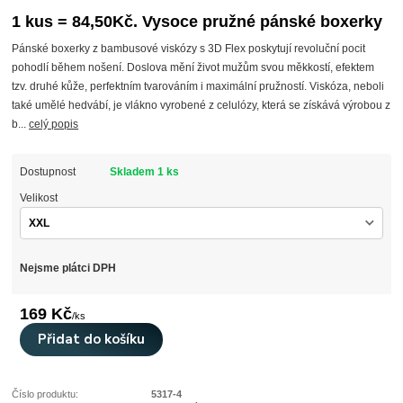
1 kus = 84,50Kč. Vysoce pružné pánské boxerky
Pánské boxerky z bambusové viskózy s 3D Flex poskytují revoluční pocit
pohodlí během nošení. Doslova mění život mužům svou měkkostí, efektem
tzv. druhé kůže, perfektním tvarováním i maximální pružností. Viskóza, neboli
také umělé hedvábí, je vlákno vyrobené z celulózy, která se získává výrobou z
b...
celý popis
Dostupnost
Skladem 1 ks
Velikost
Nejsme plátci DPH
169 Kč
/
ks
Přidat do košíku
Číslo produktu:
5317-4