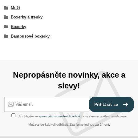
Muži
Boxerky a trenky
Boxerky
Bambusové boxerky
Nepropásněte novinky, akce a
slevy!
Přihlásit se
Souhlasím se
zpracováním osobních údajů
za účelem rozesílky newsletteru.
Můžete se kdykoli odhlásit. Zasíláme jednou za 14 dní.