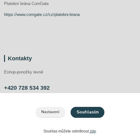
Platební brána ComGate
https://www.comgate.cz/cz/platebni-brana
.
Kontakty
Eshop-ponožky levně
+420 728 534 392
info@ponozkylevne.cz
Souhlasím
Nastavení
Souhlas můžete odmítnout
zde
.
Vytvořeno na
Eshop-rychle.cz