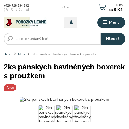
0
ks
+420 728 534 392
CZK
za
0 Kč
(Po-Pá, 9-17 hod.)
Menu
Hledat
Úvod
Muži
2ks pánských bavlněných boxerek s proužkem
2ks pánských bavlněných boxerek
s proužkem
Akce