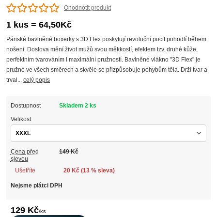
Ohodnotit produkt
1 kus = 64,50Kč
Pánské bavlněné boxerky s 3D Flex poskytují revoluční pocit pohodlí během
nošení. Doslova mění život mužů svou měkkostí, efektem tzv. druhé kůže,
perfektním tvarováním i maximální pružností. Bavlněné vlákno "3D Flex" je
pružné ve všech směrech a skvěle se přizpůsobuje pohybům těla. Drží tvar a
trval...
celý popis
Dostupnost
Skladem 2 ks
Velikost
Cena před
149 Kč
slevou
Ušetříte
20 Kč (
13
% sleva)
Nejsme plátci DPH
129 Kč
/
ks