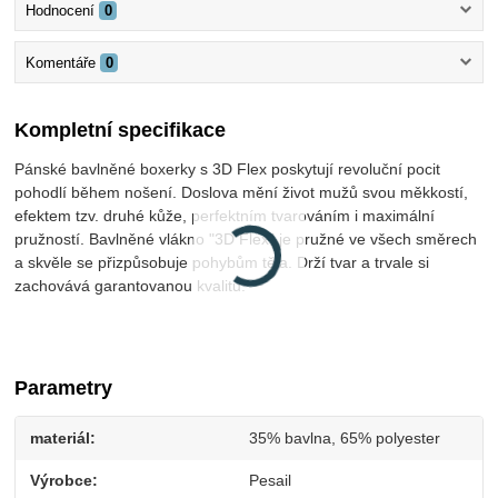
Hodnocení
0
Komentáře
0
Kompletní specifikace
Pánské bavlněné boxerky s 3D Flex poskytují revoluční pocit
pohodlí během nošení. Doslova mění život mužů svou měkkostí,
efektem tzv. druhé kůže, perfektním tvarováním i maximální
pružností. Bavlněné vlákno "3D Flex" je pružné ve všech směrech
a skvěle se přizpůsobuje pohybům těla. Drží tvar a trvale si
zachovává garantovanou kvalitu.
Parametry
materiál
35% bavlna, 65% polyester
Výrobce
Pesail