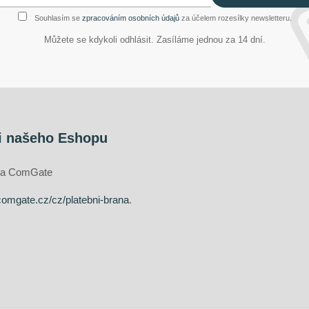
Souhlasím se
zpracováním osobních údajů
za účelem rozesílky newsletteru.
Můžete se kdykoli odhlásit. Zasíláme jednou za 14 dní.
i našeho Eshopu
ána ComGate
comgate.cz/cz/platebni-brana
.