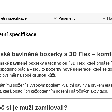
etní specifikace
Parametry
Ho
tní specifikace
ské bavlněné boxerky s 3D Flex – komfo
nské bavlněné boxerky s technologií 3D Flex
, které přináše
 spodního prádla – jsou to
boxerky nové generace
, které se 
ko bys měl na sobě
druhou kůži
.
átnímu složení s vysokým podílem kvalitní bavlny a prvkem ela
t
, která obstojí při každodenním nošení i náročných aktivitách.
oč si je muži zamilovali?