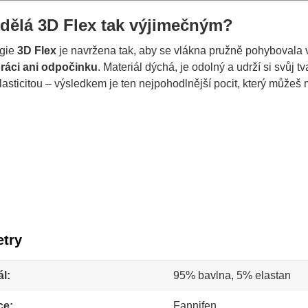
dělá 3D Flex tak výjimečným?
ogie
3D Flex
je navržena tak, aby se vlákna pružně pohybovala
práci ani odpočinku
. Materiál dýchá, je odolný a udrží si svůj
lasticitou – výsledkem je ten nejpohodlnější pocit, který můžeš m
try
ál
95% bavlna, 5% elastan
ce
Fannifen