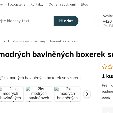
ky
Fotogalerie
Kontakty
Ochrana soukromí
Blog
Nevíte
Hledat
+420 
(Po-Pá
uži
2ks modrých bavlněných boxerek se vzorem
modrých bavlněných boxerek s
1 ku
Prémio
padnou
popis