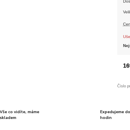
Dos
Veli
Cen
Uše
Nej
16
Číslo p
Vše co vidíte, máme
Expedujeme do
skladem
hodin