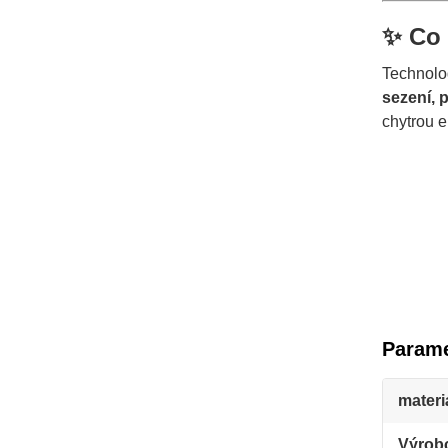
✨ Co 
Technol
sezení, 
chytrou e
Parame
materi
Výrob