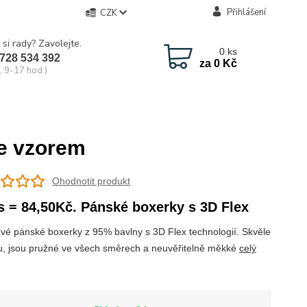
Přihlášení
CZK
 si rady? Zavolejte.
0
ks
728 534 392
za
0 Kč
, 9-17 hod.)
e vzorem
Ohodnotit produkt
s = 84,50Kč. Pánské boxerky s 3D Flex
vé pánské boxerky z 95% bavlny s 3D Flex technologií. Skvěle
, jsou pružné ve všech směrech a neuvěřitelně měkké
celý