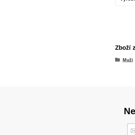
Zboží 
Muži
Ne