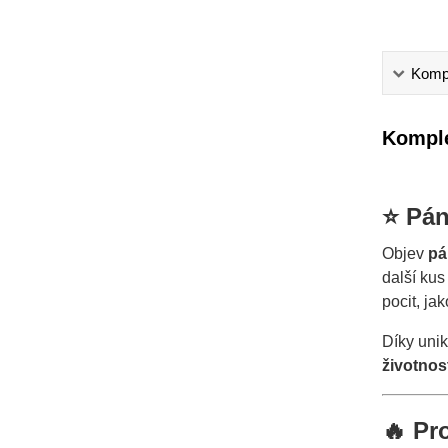
Kompl
Komple
⭐ Pán
Objev
pá
další kus
pocit, ja
Díky unik
životnos
🔥 Pr