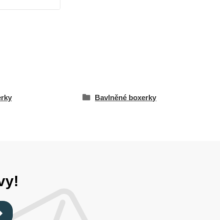
rky
Bavlněné boxerky
vy!