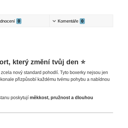
dnocení
0
Komentáře
0
rt, který změní tvůj den ⭐
jí zcela nový standard pohodlí. Tyto boxerky nejsou jen
dokonale přizpůsobí každému tvému pohybu a nabídnou
stanu poskytují
měkkost, pružnost a dlouhou