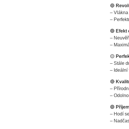
🔵
Revol
– Vlákna
– Perfekt
🟢
Efekt
– Neuvěř
– Maximál
🟡
Perfek
– Stále d
– Ideální
🔴
Kvali
– Přírodn
– Odolno
🟣
Příjem
– Hodí se
– Nadčas