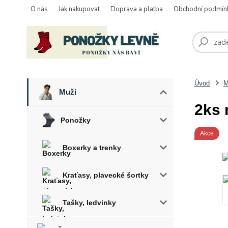
O nás
Jak nakupovat
Doprava a platba
Obchodní podmín
Úvod
M
Muži
2ks 
Ponožky
Akce
Boxerky a trenky
Kraťasy, plavecké šortky
Tašky, ledvinky