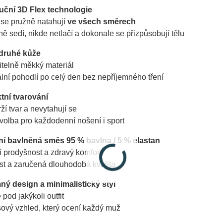
uční 3D Flex technologie
 se pružně natahují
ve všech směrech
ně sedí, nikde netlačí a dokonale se přizpůsobují tělu
 druhé kůže
itelně měkký materiál
ní pohodlí po celý den bez nepříjemného tření
tní tvarování
rží tvar a nevytahují se
 volba pro každodenní nošení i sport
tní bavlněná směs 95 % bavlna / 5 % elastan
í prodyšnost a zdravý komfort
st a zaručená dlouhodobá kvalita
ný design a minimalistický styl
 pod jakýkoli outfit
ový vzhled, který ocení každý muž