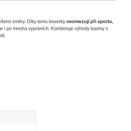
 všemi směry. Díky tomu boxerky
neomezují při sportu,
 tvar i po mnoha vypráních. Kombinuje výhody bavlny s
ít.