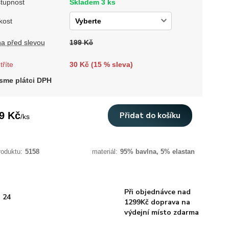
tupnost
Skladem 3 ks
kost
a před slevou
199 Kč
tříte
30 Kč (
15
% sleva)
sme plátci DPH
9 Kč
Přidat do košíku
/
ks
roduktu:
5158
materiál:
95% bavlna, 5% elastan
Při objednávce nad
 24
1299Kč doprava na
výdejní místo zdarma