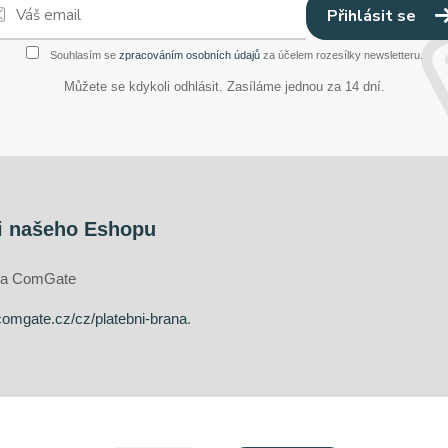
Přihlásit se
Souhlasím se
zpracováním osobních údajů
za účelem rozesílky newsletteru.
Můžete se kdykoli odhlásit. Zasíláme jednou za 14 dní.
i našeho Eshopu
ána ComGate
comgate.cz/cz/platebni-brana
.