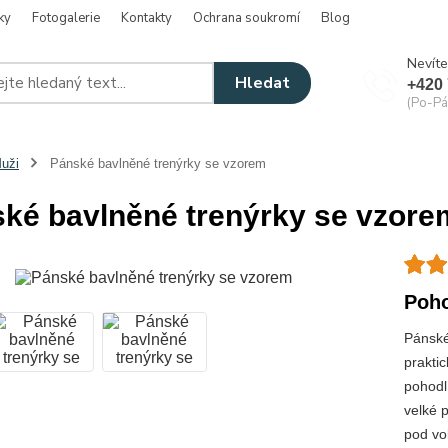
ky
Fotogalerie
Kontakty
Ochrana soukromí
Blog
Nevíte
Hledat
+420 
(Po-Pá
uži
Pánské bavlněné trenýrky se vzorem
ké bavlněné trenýrky se vzore
Poho
Pánské
prakti
pohodl
velké 
pod vol