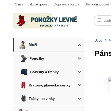
O nás
Jak nakupovat
Doprava a platba
Obchodní podmín
Úvod
M
Muži
Páns
Ponožky
Boxerky a trenky
Kraťasy, plavecké šortky
Tašky, ledvinky