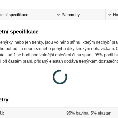
etní specifikace
Parametry
Ho
tní specifikace
enýrky, nebo jen trenky, jsou volného střihu, kterým nechybí pr
ího pohodlí a neomezeného pohybu díky širokým nohavičkám. O
te, tudíž se hodí pod volnější oblečení či na spaní. 95% podíl 
 i při častém praní, přidaný elastan dodává trenýrkám dostatečn
try
ál
95% bavlna, 5% elastan