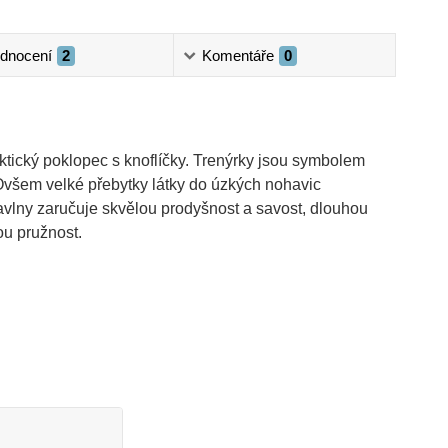
dnocení
2
Komentáře
0
aktický poklopec s knoflíčky. Trenýrky jsou symbolem
všem velké přebytky látky do úzkých nohavic
bavlny zaručuje skvělou prodyšnost a savost, dlouhou
ou pružnost.