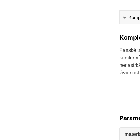
Kompl
Komple
Pánské tr
komfortn
nenastrká
životnost
Parame
materi