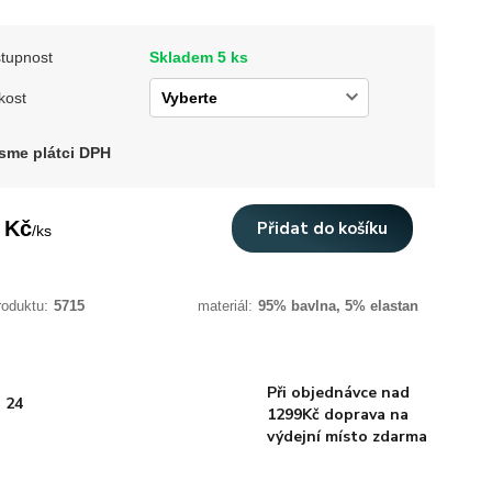
tupnost
Skladem 5 ks
kost
sme plátci DPH
 Kč
Přidat do košíku
/
ks
roduktu:
5715
materiál:
95% bavlna, 5% elastan
Při objednávce nad
 24
1299Kč doprava na
výdejní místo zdarma