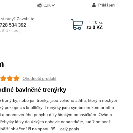
Přihlášení
CZK
 si rady? Zavolejte.
0
ks
728 534 392
za
0 Kč
, 9-17 hod.)
m
Ohodnotit produkt
dlné bavlněné trenýrky
 trenýrky, nebo jen trenky, jsou volného střihu, kterým nechybí
cký poklopec s knoflíčky. Trenýrky jsou symbolem komfortního
í a neomezeného pohybu díky širokým nohavičkám. Ovšem
přebytky látky do úzkých nohavic nenastrkáte, tudíž se hodí
nější oblečení či na spaní. 95...
celý popis