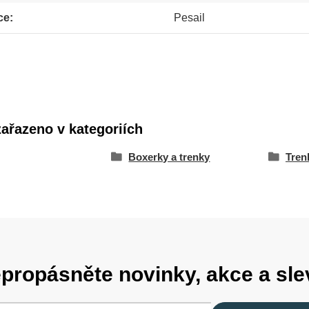
ce
Pesail
zařazeno v kategoriích
Boxerky a trenky
Tren
propásněte novinky, akce a sle