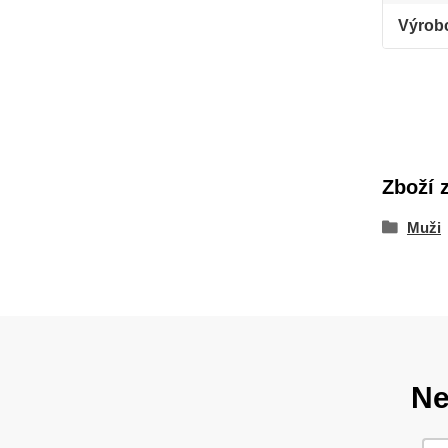
Výrob
Zboží 
Muži
Ne