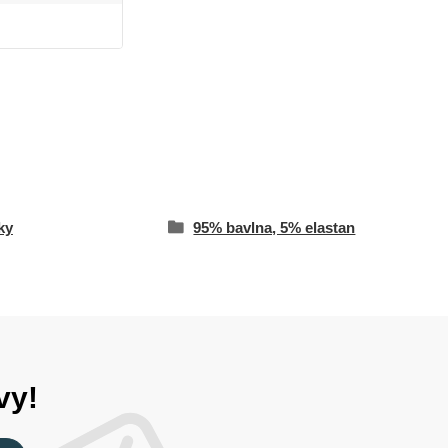
ky
95% bavlna, 5% elastan
vy!