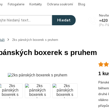
ky
Fotogalerie
Kontakty
Ochrana soukromí
Blog
Nevíte
Hledat
+420 
(Po-Pá
uži
2ks pánských boxerek s pruhem
pánských boxerek s pruhem
1 ku
Pánské
během 
druhé 
vlákno
přizpůs