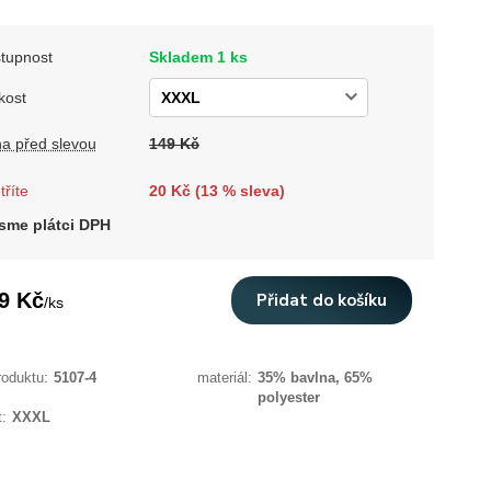
tupnost
Skladem 1 ks
kost
a před slevou
149 Kč
tříte
20 Kč (
13
% sleva)
sme plátci DPH
9 Kč
Přidat do košíku
/
ks
roduktu:
5107-4
materiál:
35% bavlna, 65%
polyester
t:
XXXL