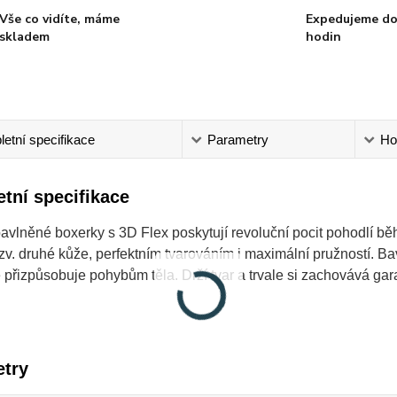
Vše co vidíte, máme
Expedujeme do
skladem
hodin
etní specifikace
Parametry
Ho
tní specifikace
avlněné boxerky s 3D Flex poskytují revoluční pocit pohodlí b
zv. druhé kůže, perfektním tvarováním i maximální pružností. 
 přizpůsobuje pohybům těla. Drží tvar a trvale si zachovává gar
try