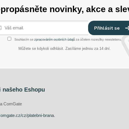
propásněte novinky, akce a sle
Přihlásit se
Souhlasím se
zpracováním osobních údajů
za účelem rozesílky newsletteru.
Můžete se kdykoli odhlásit. Zasíláme jednou za 14 dní.
i našeho Eshopu
ána ComGate
comgate.cz/cz/platebni-brana
.