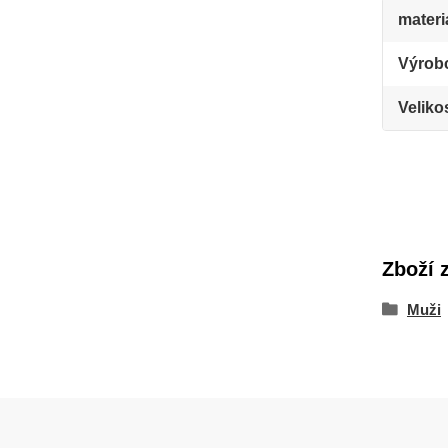
materi
Výrob
Veliko
Zboží 
Muži