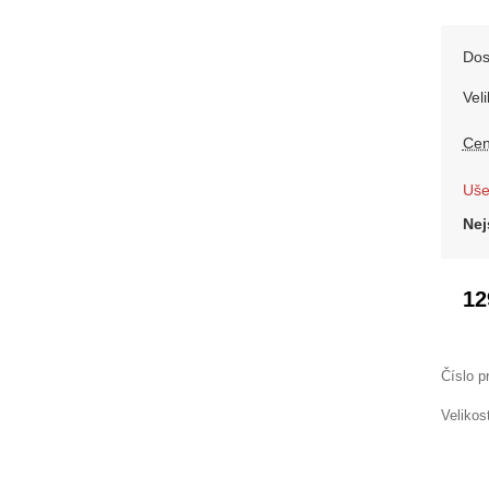
Dos
Veli
Cen
Uše
Nej
12
Číslo p
Velikos