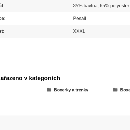
ál
35% bavlna, 65% polyester
ce
Pesail
st
XXXL
zařazeno v kategoriích
Boxerky a trenky
Boxe