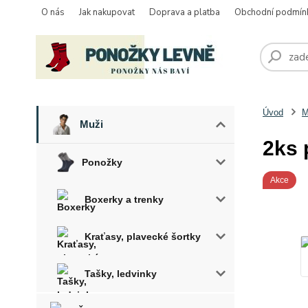
O nás
Jak nakupovat
Doprava a platba
Obchodní podmín
Úvod
M
Muži
2ks 
Ponožky
Akce
Boxerky a trenky
Kraťasy, plavecké šortky
Tašky, ledvinky