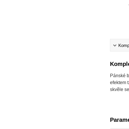
Kompl
Komple
Pánské b
efektem t
skvěle se
Parame