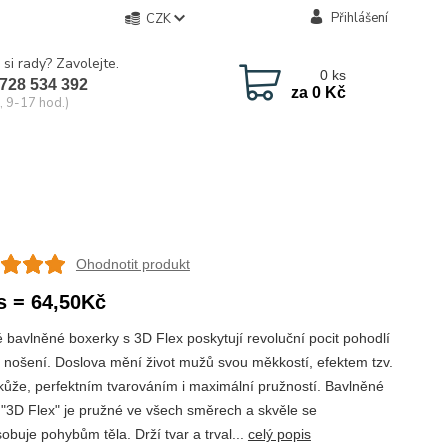
Přihlášení
CZK
 si rady? Zavolejte.
0
ks
728 534 392
za
0 Kč
, 9-17 hod.)
Ohodnotit produkt
s = 64,50Kč
 bavlněné boxerky s 3D Flex poskytují revoluční pocit pohodlí
nošení. Doslova mění život mužů svou měkkostí, efektem tzv.
kůže, perfektním tvarováním i maximální pružností. Bavlněné
 "3D Flex" je pružné ve všech směrech a skvěle se
obuje pohybům těla. Drží tvar a trval...
celý popis