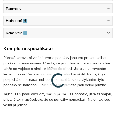
Parametry
Hodnocení
6
Komentáře
0
Kompletní specifikace
Pánské zdravotní vlněné termo ponožky jsou tou pravou volbou
pro každodenní nošení. Přesto, že jsou vlněné, nejsou extra silné,
takže se vejdete s nimi do běžné do obuvi. Jsou ze zdravotním
lemem, takže Vás ani po celém dni nebudou škrtit. Ráno, když
pospícháte do práce, nebudete ztrácet čas s navlýkáním, tyto
ponožky se natáhnou úplně snadno, protože jsou velmi pružné.
Jejich 90% podíl ovčí vlny zaručuje, že Vás ponožky jistě zahřejou,
přidaný akryl způsobuje, že se ponožky nemačkají. Na omak jsou
velmi příjemné.