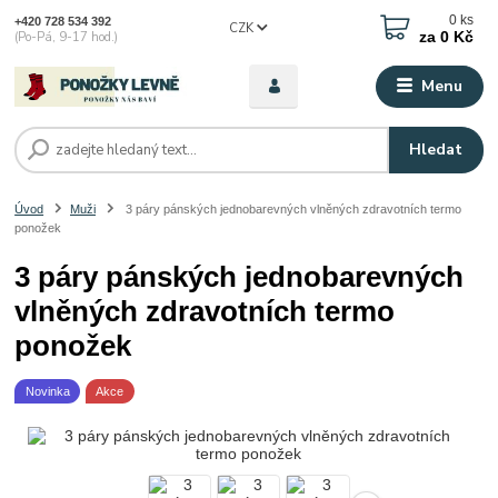
0
ks
+420 728 534 392
CZK
za
0 Kč
(Po-Pá, 9-17 hod.)
Menu
Hledat
Úvod
Muži
3 páry pánských jednobarevných vlněných zdravotních termo
ponožek
3 páry pánských jednobarevných
vlněných zdravotních termo
ponožek
Novinka
Akce