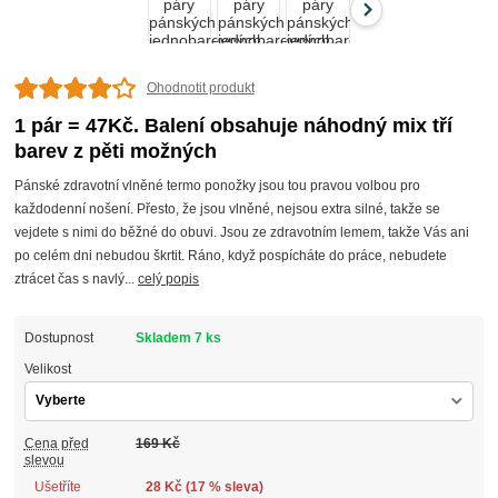
Ohodnotit produkt
1 pár = 47Kč. Balení obsahuje náhodný mix tří
barev z pěti možných
Pánské zdravotní vlněné termo ponožky jsou tou pravou volbou pro
každodenní nošení. Přesto, že jsou vlněné, nejsou extra silné, takže se
vejdete s nimi do běžné do obuvi. Jsou ze zdravotním lemem, takže Vás ani
po celém dni nebudou škrtit. Ráno, když pospícháte do práce, nebudete
ztrácet čas s navlý...
celý popis
Dostupnost
Skladem 7 ks
Velikost
Cena před
169 Kč
slevou
Ušetříte
28 Kč (
17
% sleva)