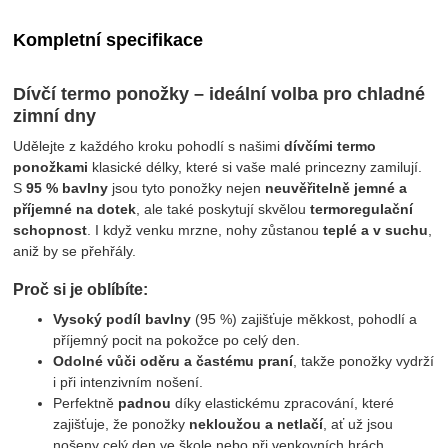
Kompletní specifikace
Dívčí termo ponožky – ideální volba pro chladné
zimní dny
Udělejte z každého kroku pohodlí s našimi
dívčími termo
ponožkami
klasické délky, které si vaše malé princezny zamilují.
S
95 % bavlny
jsou tyto ponožky nejen
neuvěřitelně jemné a
příjemné na dotek
, ale také poskytují skvělou
termoregulační
schopnost
. I když venku mrzne, nohy zůstanou
teplé a v suchu
,
aniž by se přehřály.
Proč si je oblíbíte:
Vysoký podíl bavlny
(95 %) zajišťuje měkkost, pohodlí a
příjemný pocit na pokožce po celý den.
Odolné vůči oděru a častému praní
, takže ponožky vydrží
i při intenzivním nošení.
Perfektně
padnou
díky elastickému zpracování, které
zajišťuje, že ponožky
nekloužou a netlačí
, ať už jsou
nošeny celý den ve škole nebo při venkovních hrách.