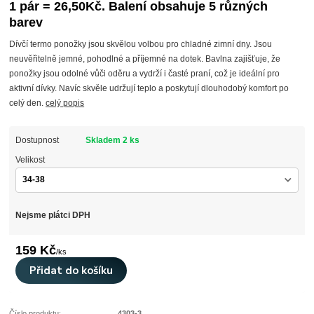
1 pár = 26,50Kč. Balení obsahuje 5 různých
barev
Dívčí termo ponožky jsou skvělou volbou pro chladné zimní dny. Jsou
neuvěřitelně jemné, pohodlné a příjemné na dotek. Bavlna zajišťuje, že
ponožky jsou odolné vůči oděru a vydrží i časté praní, což je ideální pro
aktivní dívky. Navíc skvěle udržují teplo a poskytují dlouhodobý komfort po
celý den.
celý popis
Dostupnost
Skladem 2 ks
Velikost
Nejsme plátci DPH
159 Kč
/
ks
Přidat do košíku
Číslo produktu:
4303-3