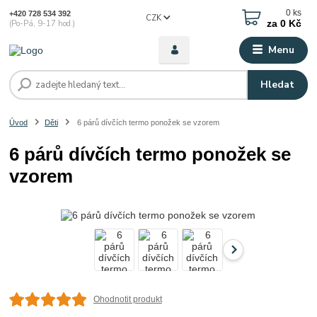
0
ks
+420 728 534 392
CZK
za
0 Kč
(Po-Pá, 9-17 hod.)
Menu
Hledat
Úvod
Děti
6 párů dívčích termo ponožek se vzorem
6 párů dívčích termo ponožek se
vzorem
Ohodnotit produkt