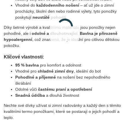
Vhodné do
každodenního nošení
– ať už jde o zimní
procházky, školní den nebo rodinné výlety, tyto ponožky
poskytují
neustálé pohodlí
.
Díky šetrné výrobě a kvalitnímu materiálu jsou ponožky nejen
pohodlné, ale i
odolné a dlouhotrvající
.
Bavlna je přirozeně
hypoalergenní
, což znamená, že je ideální pro citlivou dětskou
pokožku.
Klíčové vlastnosti:
95 % bavlna
pro komfort a odolnost
Vhodné pro
chladné zimní dny
, ideální do bot
Pohodlné a příjemné
na nošení bez nepohodlného
škrábání
Odolné vůči
častému praní a opotřebení
Snadná údržba
a dlouhá životnost
Nechte své dívky užívat si zimní radovánky a každý den s těmito
kvalitními termo ponožkami, které se postarají o jejich pohodlí a
teplo.