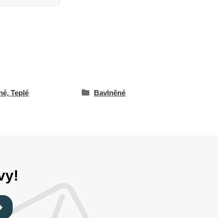
né, Teplé
Bavlněné
vy!