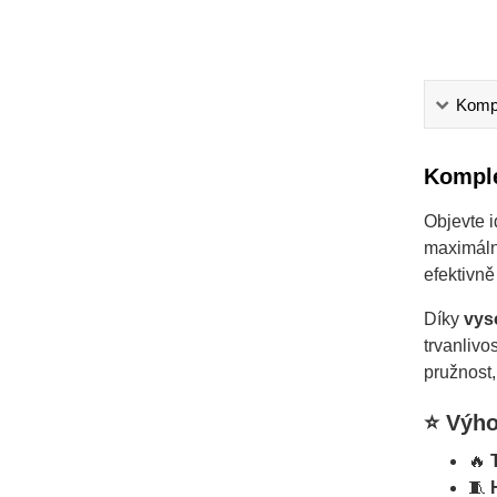
Kompl
Komple
Objevte i
maximální
efektivně
Díky
vys
trvanlivo
pružnost,
⭐
Výho
🔥
🧵