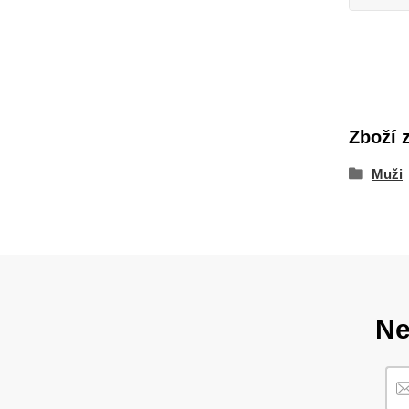
Zboží 
Muži
Ne