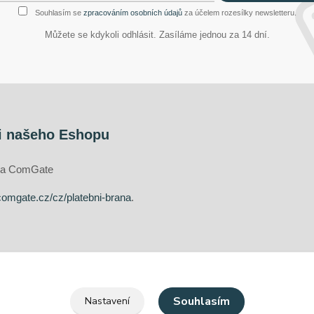
Souhlasím se
zpracováním osobních údajů
za účelem rozesílky newsletteru.
Můžete se kdykoli odhlásit. Zasíláme jednou za 14 dní.
i našeho Eshopu
ána ComGate
comgate.cz/cz/platebni-brana
.
Souhlasím
Nastavení