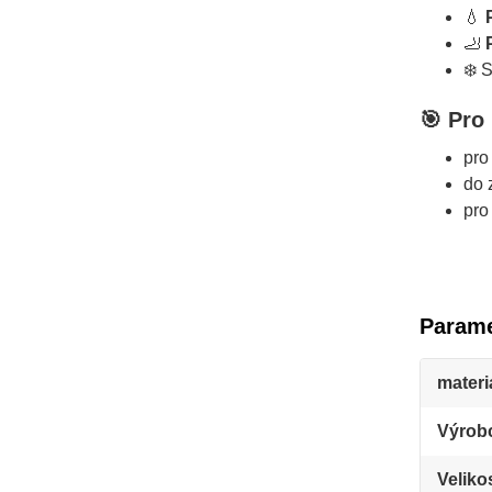
💧
🦶
❄️ 
🎯
Pro 
pro
do 
pro
Parame
materi
Výrob
Veliko