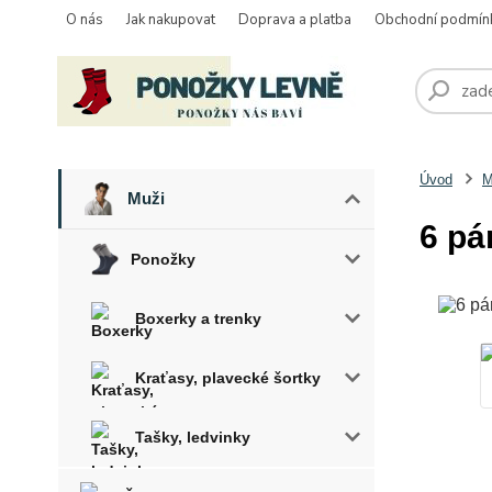
O nás
Jak nakupovat
Doprava a platba
Obchodní podmín
Úvod
M
Muži
6 pá
Ponožky
Boxerky a trenky
Kraťasy, plavecké šortky
Tašky, ledvinky