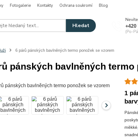
ky
Fotogalerie
Kontakty
Ochrana soukromí
Blog
Nevíte
Hledat
+420 
(Po-Pá
uži
6 párů pánských bavlněných termo ponožek se vzorem
rů pánských bavlněných termo
1 pá
barv
Pánské
poskyt
měkké,
snadn