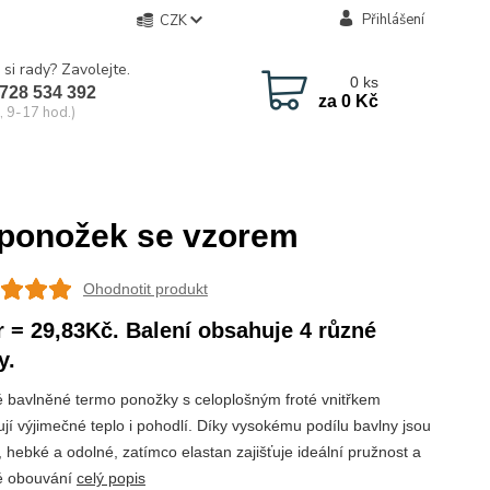
Přihlášení
CZK
 si rady? Zavolejte.
0
ks
728 534 392
za
0 Kč
, 9-17 hod.)
 ponožek se vzorem
Ohodnotit produkt
r = 29,83Kč. Balení obsahuje 4 různé
y.
 bavlněné termo ponožky s celoplošným froté vnitřkem
ují výjimečné teplo i pohodlí. Díky vysokému podílu bavlny jsou
 hebké a odolné, zatímco elastan zajišťuje ideální pružnost a
é obouvání
celý popis