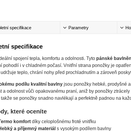
etní specifikace
Parametry
Ho
tní specifikace
deální spojení tepla, komfortu a odolnosti. Tyto
pánské bavlně
 pohodlí i v chladném počasí. Vnitřní strana ponožky je opatř
 udržuje teplo, chrání nohy před prochladnutím a zároveň posk
okému podílu kvalitní bavlny
jsou ponožky hebké, prodyšné a
st a odolnost vůči opakovanému praní, aniž by ponožky ztrácel
 takže se ponožky snadno navlékají a perfektně padnou na každo
dy, které oceníte
Termo komfort
díky celoplošnému froté vnitřku
Hebký a příjemný materiál
s vysokým podílem bavlny