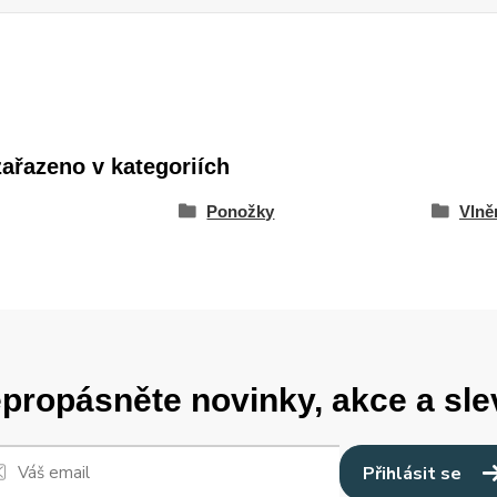
zařazeno v kategoriích
Ponožky
Vlně
propásněte novinky, akce a sle
Přihlásit se