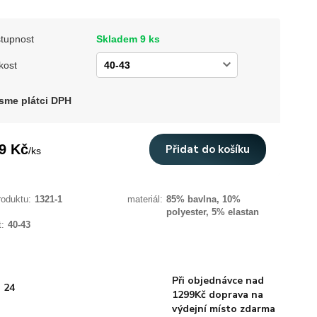
tupnost
Skladem 9 ks
kost
sme plátci DPH
9 Kč
Přidat do košíku
/
ks
roduktu:
1321-1
materiál:
85% bavlna, 10%
polyester, 5% elastan
t:
40-43
Při objednávce nad
 24
1299Kč doprava na
výdejní místo zdarma