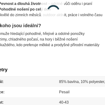
Pevnost a dlouhá životnost
– odolné vůči oděru i praní
Pohodlné nošení po celý den
Skvělé do zimních měsíců, outdoor aktivit, práce i volného času
koho jsou ideální?
 muže hledající pohodlné, hřejivé a odolné ponožky
zimy, chladného počasí, na hory i běžné nošení
 každého, kdo preferuje měkké a prodyšné přírodní materiály
try
ál
85% bavlna, 10% polyester
ce
Pesail
st
40-43