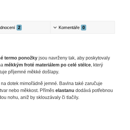
dnocení
2
Komentáře
0
né termo ponožky
jsou navrženy tak, aby poskytovaly
ena
měkkým froté materiálem po celé stélce
, který
ytuje příjemné měkké došlapy.
 na dotek mimořádně jemné. Bavlna také zaručuje
y tvar nebo měkkost. Příměs
elastanu
dodává potřebnou
u nohu, aniž by sklouzávaly či tlačily.