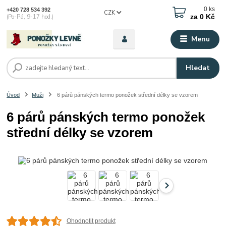
0
ks
+420 728 534 392
CZK
za
0 Kč
(Po-Pá, 9-17 hod.)
Menu
Hledat
Úvod
Muži
6 párů pánských termo ponožek střední délky se vzorem
6 párů pánských termo ponožek
střední délky se vzorem
Ohodnotit produkt