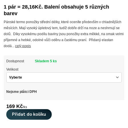
1 pár = 28,16Kč. Balení obsahuje 5 různých
barev
Pánské termo ponožky střední délky, které oceníte především v chladnějších
měsících. Mají vysoký úpletový lem, tudíž dobře drží na noze a neshrnují se
dolů. Díky vysokému podílu bavlny jsou ponožky extra měkké, na omak velmi
příjemné a hebké, odolné vůči oděru a častému praní. Přidaný elastan
dodá...
celý popis
Dostupnost
Skladem 5 ks
Velikost
Nejsme plátci DPH
169 Kč
/
ks
Přidat do košíku