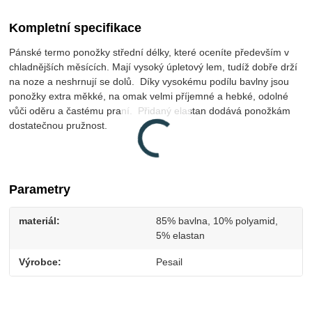
Kompletní specifikace
Pánské termo ponožky střední délky, které oceníte především v
chladnějších měsících. Mají vysoký úpletový lem, tudíž dobře drží
na noze a neshrnují se dolů. Díky vysokému podílu bavlny jsou
ponožky extra měkké, na omak velmi příjemné a hebké, odolné
vůči oděru a častému praní. Přidaný elastan dodává ponožkám
dostatečnou pružnost.
Parametry
materiál
85% bavlna, 10% polyamid,
5% elastan
Výrobce
Pesail