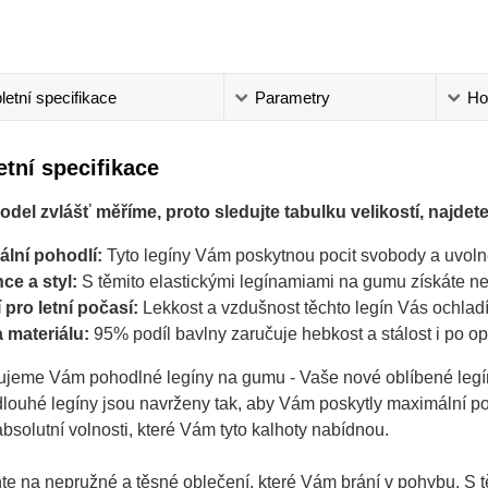
etní specifikace
Parametry
Ho
tní specifikace
del zvlášť měříme, proto sledujte tabulku velikostí, najdete 
ální pohodlí:
Tyto legíny Vám poskytnou pocit svobody a uvolněn
ce a styl:
S těmito elastickými legínamiami na gumu získáte nej
í pro letní počasí:
Lekkost a vzdušnost těchto legín Vás ochladí 
a materiálu:
95% podíl bavlny zaručuje hebkost a stálost i po 
jeme Vám pohodlné legíny na gumu - Vaše nové oblíbené legíny,
louhé legíny jsou navrženy tak, aby Vám poskytly maximální p
bsolutní volnosti, které Vám tyto kalhoty nabídnou.
e na nepružné a těsné oblečení, které Vám brání v pohybu. S t