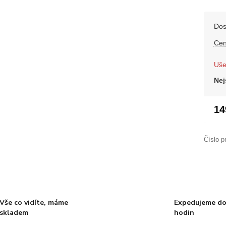
Dos
Cen
Uše
Nej
14
Číslo p
Vše co vidíte, máme
Expedujeme do
skladem
hodin