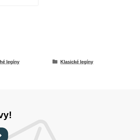
hé legíny
Klasické legíny
vy!