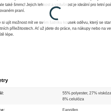
ale také šmrnc! Jejich lehkost a vzdušnost je ideální pro letní p
kovaném praní.
 si ujít možnost mít ve svém šatníku kousek oděvu, který se s
áštních příležitostech. Ať už jdete do práce, na nákupy nebo na ve
eště lépe.
try
ál
55% polyester, 27% viskóza
8% celulóza
ce
Fannifen