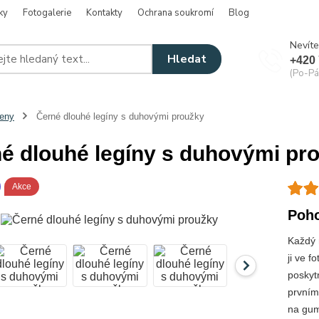
ky
Fotogalerie
Kontakty
Ochrana soukromí
Blog
Nevíte
Hledat
+420 
(Po-Pá
eny
Černé dlouhé legíny s duhovými proužky
é dlouhé legíny s duhovými pr
Akce
Poho
Každý 
ji ve f
poskytn
prvním
na gum