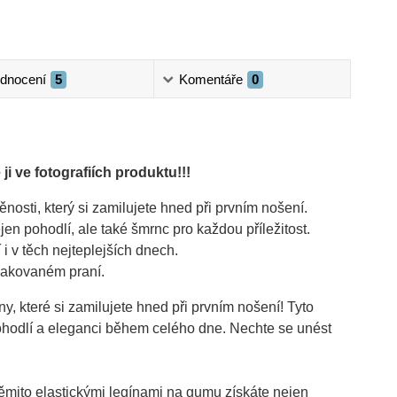
dnocení
5
Komentáře
0
ji ve fotografiích produktu!!!
osti, který si zamilujete hned při prvním nošení.
en pohodlí, ale také šmrnc pro každou příležitost.
i v těch nejteplejších dnech.
opakovaném praní.
 které si zamilujete hned při prvním nošení! Tyto
ohodlí a eleganci během celého dne. Nechte se unést
ěmito elastickými legínami na gumu získáte nejen