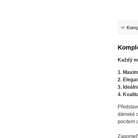
Kompl
Komple
Každý mo
1. Maxim
2. Elegan
3. Ideáln
4. Kvalit
Představu
dámské d
pocitem a
Zapomeňt