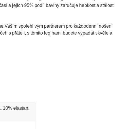
očasí a jejich 95% podíl bavlny zaručuje hebkost a stálost
tane Vaším spolehlivým partnerem pro každodenní nošení
čeři s přáteli, s těmito legínami budete vypadat skvěle a
, 10% elastan,