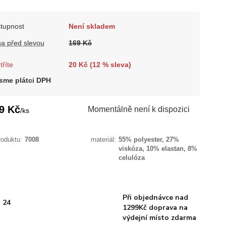
tupnost
Není skladem
a před slevou
169 Kč
tříte
20 Kč (
12
% sleva)
sme plátci DPH
9 Kč
Momentálně není k dispozici
/
ks
roduktu:
7008
materiál:
55% polyester, 27%
viskóza, 10% elastan, 8%
celulóza
Při objednávce nad
 24
1299Kč doprava na
výdejní místo zdarma