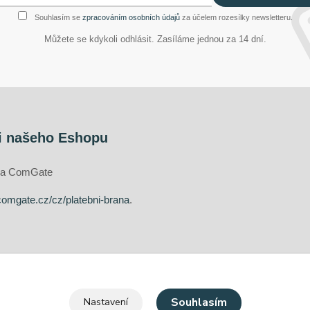
Souhlasím se
zpracováním osobních údajů
za účelem rozesílky newsletteru.
Můžete se kdykoli odhlásit. Zasíláme jednou za 14 dní.
i našeho Eshopu
ána ComGate
comgate.cz/cz/platebni-brana
.
Souhlasím
Nastavení