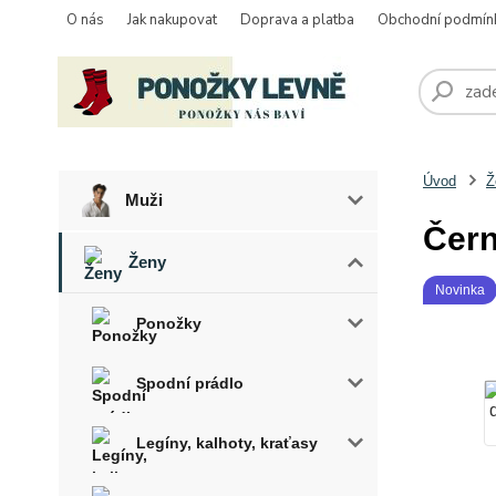
O nás
Jak nakupovat
Doprava a platba
Obchodní podmín
Úvod
Ž
Muži
Čern
Ženy
Novinka
Ponožky
Spodní prádlo
Legíny, kalhoty, kraťasy