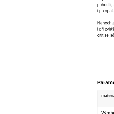
pohodlí, 
i po opa
Nenechte
i při zvl
cítit se j
Parame
materi
Výrob