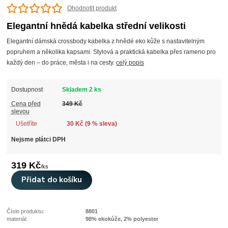
Ohodnotit produkt
Elegantní hnědá kabelka střední velikosti
Elegantní dámská crossbody kabelka z hnědé eko kůže s nastavitelným
popruhem a několika kapsami. Stylová a praktická kabelka přes rameno pro
každý den – do práce, města i na cesty.
celý popis
Dostupnost
Skladem 2 ks
Cena před
349 Kč
slevou
Ušetříte
30 Kč (
9
% sleva)
Nejsme plátci DPH
319 Kč
/
ks
Přidat do košíku
Číslo produktu:
8801
materiál:
98% ekokůže, 2% polyester