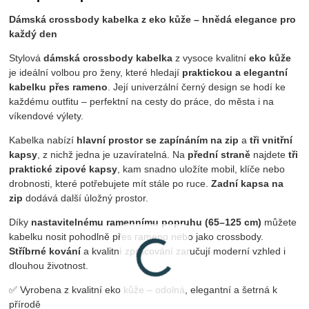
Dámská crossbody kabelka z eko kůže – hnědá elegance pro
každý den
Stylová
dámská crossbody kabelka
z vysoce kvalitní
eko kůže
je ideální volbou pro ženy, které hledají
praktickou a elegantní
kabelku přes rameno
. Její univerzální černý design se hodí ke
každému outfitu – perfektní na cesty do práce, do města i na
víkendové výlety.
Kabelka nabízí
hlavní prostor se zapínáním na zip
a
tři vnitřní
kapsy
, z nichž jedna je uzavíratelná. Na
přední straně
najdete
tři
praktické zipové kapsy
, kam snadno uložíte mobil, klíče nebo
drobnosti, které potřebujete mít stále po ruce.
Zadní kapsa na
zip
dodává další úložný prostor.
Díky
nastavitelnému ramennímu popruhu (65–125 cm)
můžete
kabelku nosit pohodlně přes rameno nebo jako crossbody.
Stříbrné kování
a kvalitní zpracování zaručují moderní vzhled i
dlouhou životnost.
✅ Vyrobena z kvalitní eko kůže – odolná, elegantní a šetrná k
přírodě