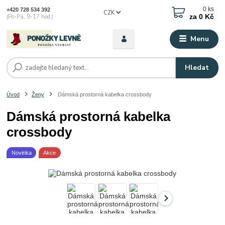
0
ks
+420 728 534 392
CZK
za
0 Kč
(Po-Pá, 9-17 hod.)
Menu
Hledat
Úvod
Ženy
Dámská prostorná kabelka crossbody
Dámská prostorná kabelka
crossbody
Novinka
Akce