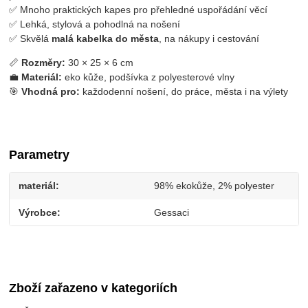
✅ Mnoho praktických kapes pro přehledné uspořádání věcí
✅ Lehká, stylová a pohodlná na nošení
✅ Skvělá
malá kabelka do města
, na nákupy i cestování
📏
Rozměry:
30 × 25 × 6 cm
💼
Materiál:
eko kůže, podšívka z polyesterové vlny
🎯
Vhodná pro:
každodenní nošení, do práce, města i na výlety
Parametry
materiál
98% ekokůže, 2% polyester
Výrobce
Gessaci
Zboží zařazeno v kategoriích