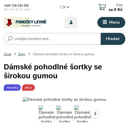
0
ks
+420 728 534 392
CZK
za
0 Kč
(Po-Pá, 9-17 hod.)
Menu
Hledat
Úvod
Ženy
Dámské pohodlné šortky se širokou gumou
Dámské pohodlné šortky se
širokou gumou
Novinka
Akce