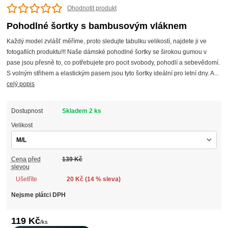
Ohodnotit produkt
Pohodlné šortky s bambusovým vláknem
Každý model zvlášť měříme, proto sledujte tabulku velikostí, najdete ji ve
fotogafiích produktu!!! Naše dámské pohodlné šortky se širokou gumou v
pase jsou přesně to, co potřebujete pro pocit svobody, pohodlí a sebevědomí.
S volným střihem a elastickým pasem jsou tyto šortky ideální pro letní dny. A...
celý popis
Dostupnost
Skladem 2 ks
Velikost
Cena před
139 Kč
slevou
Ušetříte
20 Kč (
14
% sleva)
Nejsme plátci DPH
119 Kč
/
ks