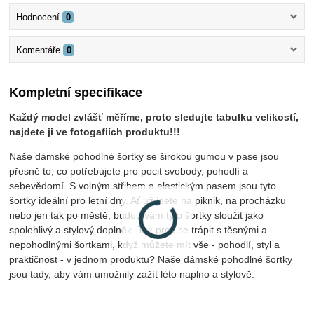
Hodnocení
0
Komentáře
0
Kompletní specifikace
Každý model zvlášť měříme, proto sledujte tabulku velikostí,
najdete ji ve fotogafiích produktu!!!
Naše dámské pohodlné šortky se širokou gumou v pase jsou
přesně to, co potřebujete pro pocit svobody, pohodlí a
sebevědomí. S volným střihem a elastickým pasem jsou tyto
šortky ideální pro letní dny. Ať už jdete na piknik, na procházku
nebo jen tak po městě, budou vám tyto šortky sloužit jako
spolehlivý a stylový doplněk. Tak proč se trápit s těsnými a
nepohodlnými šortkami, když můžete mít vše - pohodlí, styl a
praktičnost - v jednom produktu? Naše dámské pohodlné šortky
jsou tady, aby vám umožnily zažít léto naplno a stylově.