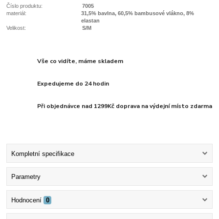
Číslo produktu:
7005
materiál:
31,5% bavlna, 60,5% bambusové vlákno, 8%
elastan
Velikost:
S/M
Vše co vidíte, máme skladem
Expedujeme do 24 hodin
Při objednávce nad 1299Kč doprava na výdejní místo zdarma
Kompletní specifikace
Parametry
Hodnocení
0