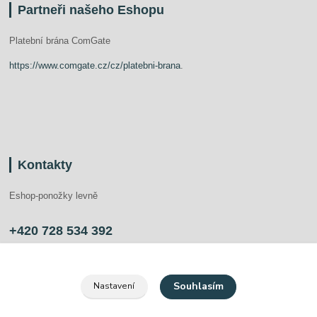
Partneři našeho Eshopu
Platební brána ComGate
https://www.comgate.cz/cz/platebni-brana
.
Kontakty
Eshop-ponožky levně
+420 728 534 392
info@ponozkylevne.cz
Souhlasím
Nastavení