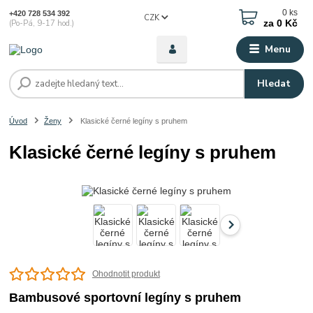
0
ks
+420 728 534 392
CZK
za
0 Kč
(Po-Pá, 9-17 hod.)
Menu
Hledat
Úvod
Ženy
Klasické černé legíny s pruhem
Klasické černé legíny s pruhem
Ohodnotit produkt
Bambusové sportovní legíny s pruhem