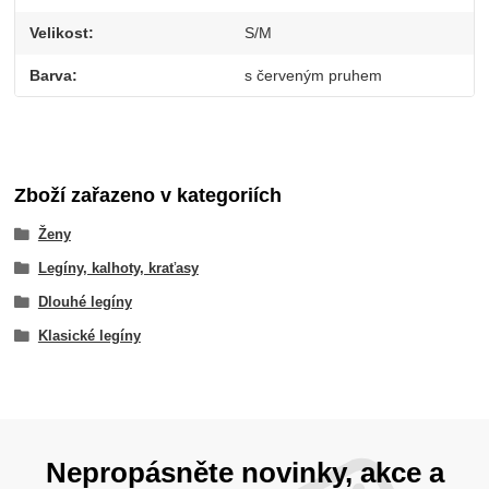
Velikost
S/M
Barva
s červeným pruhem
Zboží zařazeno v kategoriích
Ženy
Legíny, kalhoty, kraťasy
Dlouhé legíny
Klasické legíny
Nepropásněte novinky, akce a