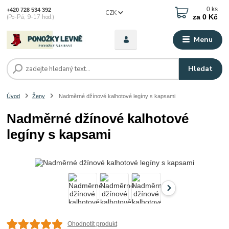
0
ks
+420 728 534 392
CZK
za
0 Kč
(Po-Pá, 9-17 hod.)
Menu
Hledat
Úvod
Ženy
Nadměrné džínové kalhotové legíny s kapsami
Nadměrné džínové kalhotové
legíny s kapsami
Ohodnotit produkt