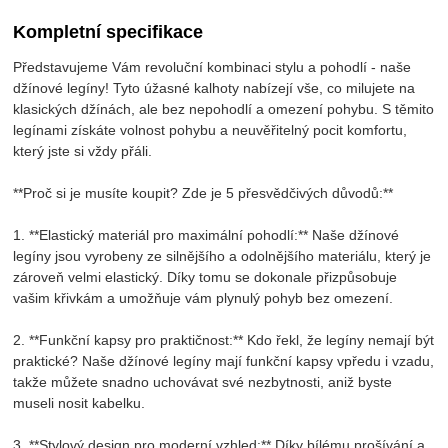
Kompletní specifikace
Představujeme Vám revoluční kombinaci stylu a pohodlí - naše
džínové legíny! Tyto úžasné kalhoty nabízejí vše, co milujete na
klasických džínách, ale bez nepohodlí a omezení pohybu. S těmito
legínami získáte volnost pohybu a neuvěřitelný pocit komfortu,
který jste si vždy přáli.
**Proč si je musíte koupit? Zde je 5 přesvědčivých důvodů:**
1. **Elastický materiál pro maximální pohodlí:** Naše džínové
legíny jsou vyrobeny ze silnějšího a odolnějšího materiálu, který je
zároveň velmi elastický. Díky tomu se dokonale přizpůsobuje
vašim křivkám a umožňuje vám plynulý pohyb bez omezení.
2. **Funkční kapsy pro praktičnost:** Kdo řekl, že legíny nemají být
praktické? Naše džínové legíny mají funkční kapsy vpředu i vzadu,
takže můžete snadno uchovávat své nezbytnosti, aniž byste
museli nosit kabelku.
3. **Stylový design pro moderní vzhled:** Díky bílému prošívání a