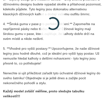
džínovému designu budete vypadat skvěle a přitahovat pozornost,
kdekoliv půjdete. Tyto legíny jsou dokonalou alternativou
klasických džínových kalhot a dodají vašemu outfitu šmrnc.
4. **Široká guma v pase pro perfektní držení:** Zapomeňte na
nepříjemné pásky nebo tlačící knoflíky! Džínové legíny mají
širokou gumu v pase, která zajišťuje, že kalhoty dobře drží na
svém místě a nikde neškrtí.
5. **Vhodné pro vyšší postavy:** Upozorňujeme, že naše džínové
legíny jsou hodně dlouhé, což je ideální pro vyšší typy postav. Už
nemusíte hledat kalhoty s delšími nohavicemi - tyto legíny jsou
přesně to, co potřebujete!
Nenechte si ujít příležitost zařadit tyto úchvatné džínové legíny do
svého šatníku! Objednejte si je ještě dnes a zažijte pocit
nekonečného pohodlí a stylu.
Každý model zvlášť měříme, proto sledujte tabulku
velikostí!!!