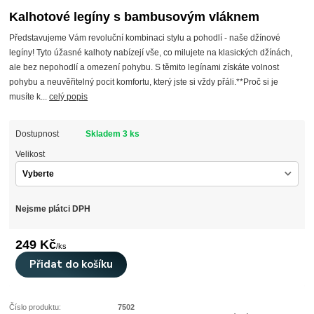
Kalhotové legíny s bambusovým vláknem
Představujeme Vám revoluční kombinaci stylu a pohodlí - naše džínové
legíny! Tyto úžasné kalhoty nabízejí vše, co milujete na klasických džínách,
ale bez nepohodlí a omezení pohybu. S těmito legínami získáte volnost
pohybu a neuvěřitelný pocit komfortu, který jste si vždy přáli.**Proč si je
musíte k...
celý popis
Dostupnost
Skladem 3 ks
Velikost
Nejsme plátci DPH
249 Kč
/
ks
Přidat do košíku
Číslo produktu:
7502