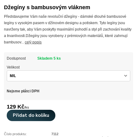
Džegíny s bambusovým vláknem
Představujeme Vám naše revoluční džegíny - dámské dlouhé bambusové
legíny s vysokým pasem v džínovém designu a potiskem. Tyto legíny jsou
navrženy tak, aby Vám poskytly maximální pohodlí a styl při zachování kvality
a trvanlivosti.Džegíny jsou vyrobeny z prémiových materiálů, které zahrnují
bambusov...
celý popis
Dostupnost
Skladem 5 ks
Velikost
Nejsme plátci DPH
129 Kč
/
ks
Přidat do košíku
Číslo produktu:
7112