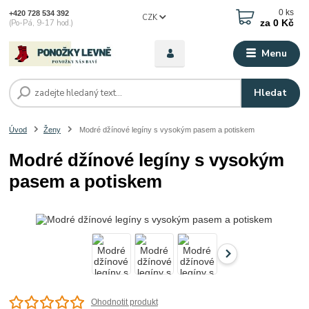
0
ks
+420 728 534 392
CZK
za
0 Kč
(Po-Pá, 9-17 hod.)
Menu
Hledat
Úvod
Ženy
Modré džínové legíny s vysokým pasem a potiskem
Modré džínové legíny s vysokým
pasem a potiskem
Ohodnotit produkt