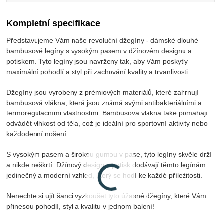
Kompletní specifikace
Představujeme Vám naše revoluční džegíny - dámské dlouhé
bambusové legíny s vysokým pasem v džínovém designu a
potiskem. Tyto legíny jsou navrženy tak, aby Vám poskytly
maximální pohodlí a styl při zachování kvality a trvanlivosti.
Džegíny jsou vyrobeny z prémiových materiálů, které zahrnují
bambusová vlákna, která jsou známá svými antibakteriálními a
termoregulačními vlastnostmi. Bambusová vlákna také pomáhají
odvádět vlhkost od těla, což je ideální pro sportovní aktivity nebo
každodenní nošení.
S vysokým pasem a širokou gumou v pase, tyto legíny skvěle drží
a nikde neškrtí. Džínový design a potisk dodávají těmto legínám
jedinečný a moderní vzhled, který se hodí ke každé příležitosti.
Nenechte si ujít šanci vyzkoušet tyto úžasné džegíny, které Vám
přinesou pohodlí, styl a kvalitu v jednom balení!